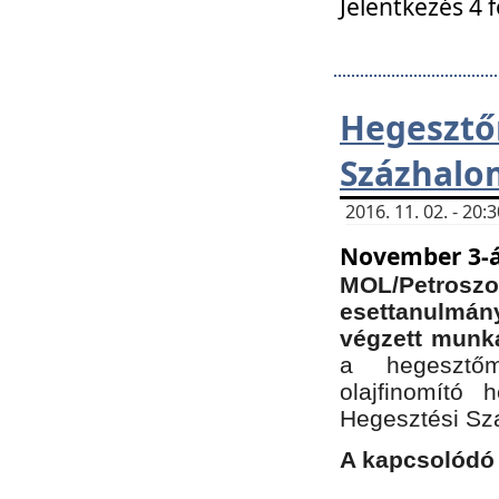
Jelentkezés 4 
Hegesz
Százhalo
2016. 11. 02. - 20
November 3-á
MOL/Petr
esettanulmá
végzett munká
a hegesztőm
olajfinomító 
Hegesztési Sz
A kapcsolódó