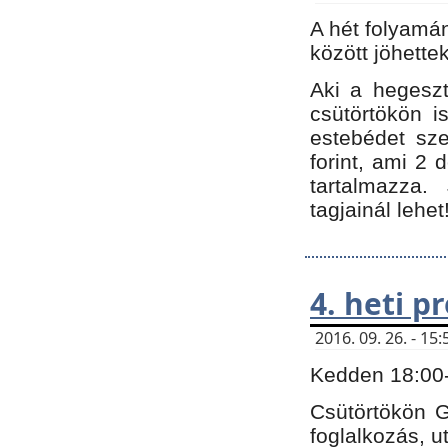
A hét folyamá
között jöhette
Aki a hegeszt
csütörtökön i
estebédet sze
forint, ami 2 
tartalmazza.
tagjainál lehet
4. heti 
2016. 09. 26. - 1
Kedden 18:00-t
Csütörtökön G
foglalkozás, ut