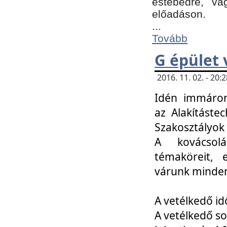
estebédre, va
előadáson.
...
Tovább
G épület 
2016. 11. 02. - 20
Idén immáro
az Alakításte
Szakosztályok
A kovácsolá
témaköreit, e
várunk minden
A vetélkedő id
A vetélkedő so