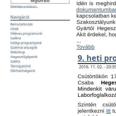
Idén is meghird
Elfelejtettem a jelszavam...
dokumentumba
kapcsolatban ke
Navigáció
Szakosztályunk 
Bemutatkozás
Gyártói Hegeszt
Hírek
Féléves programunk
Akit érdekel, h
Galéria
...
Eddigi programjaink
Tovább
Szakmai anyagok
Webshop
9. heti p
Hegesztőgépeink
SzMSz
Támogatóink
2016. 11. 02. - 20
Elérhetőségeink
Csütörtökön 17
Csaba
Hege
Mindenkit vár
Laborfoglalkoz
Szintén csüt
jelentkezni
itt
tu