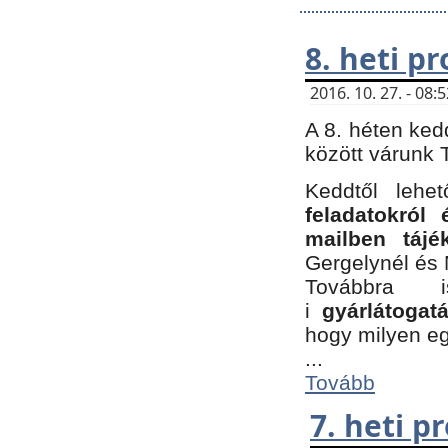
8. heti p
2016. 10. 27. - 08
A 8. héten ked
között várunk T
Keddtől leh
feladatokról
mailben tájé
Gergelynél és 
Továbbra 
i
gyárlátoga
hogy milyen e
...
Tovább
7. heti 