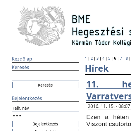
Kezdőlap
1
|
2
|
3
|
4
|
5
|
6
|
7
|
8
Hírek
Keresés
11. h
Varratver
Bejelentkezés
2016. 11. 15. - 08:
Ezen a héten 
Viszont csütört