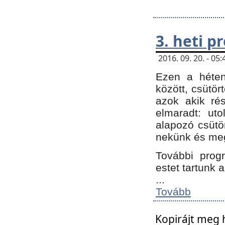
3. heti 
2016. 09. 20. - 0
Ezen a héte
között, csütör
azok akik ré
elmaradt: ut
alapozó csütör
nekünk és meg
További progr
estet tartunk 
...
Tovább
Kopirájt meg 