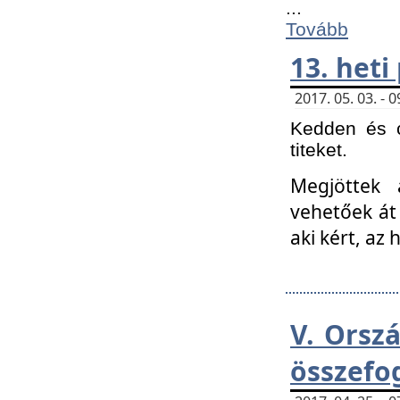
...
Tovább
13. heti
2017. 05. 03. -
Kedden és c
titeket.
Megjöttek 
vehetőek át
aki kért, az
V. Orsz
összefo