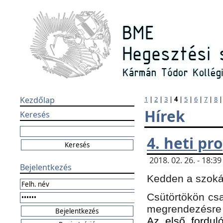
Kezdőlap
1
|
2
|
3
|
4
|
5
|
6
|
7
|
8
Hírek
Keresés
4. heti p
2018. 02. 26. - 18:
Bejelentkezés
Kedden a szokás
Csütörtökön csa
megrendezésre 
Az első forduló