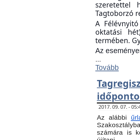
szeretettel
Tagtoborzó r
A Félévnyitó
oktatási hé
termében. Gy
Az eseményen 
...
Tovább
Tagregi
időponto
2017. 09. 07. - 0
Az alábbi
űr
Szakosztályba.
számára is k
újítani.