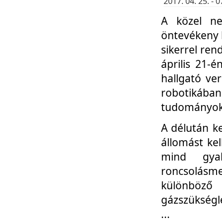
2017. 04. 25. -
A közel ne
öntevékeny k
sikerrel re
április 21-
hallgató ve
robotikáb
tudományok 
A délután k
állomást kel
mind gyak
roncsolás
különböző
gázszükségl
...