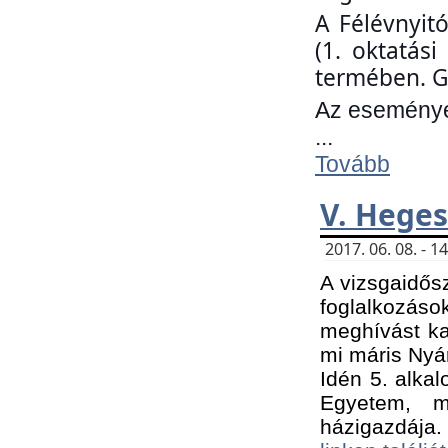
A Félévnyit
(1. oktatás
termében. G
Az eseményen
...
Tovább
V. Heges
2017. 06. 08. - 
A vizsgaidős
foglalkozás
meghívást ka
mi máris Nyár
Idén 5. alka
Egyetem, m
házigazdája.