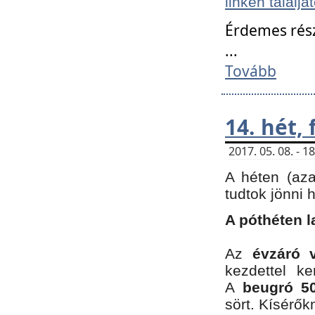
linken találjá
Érdemes rés
...
Tovább
14. hét,
2017. 05. 08. - 
A héten (az
tudtok jönni 
A póthéten l
Az
évzáró 
kezdettel k
A
beugró 50
sört. Kísérő