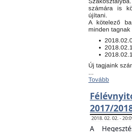
Szakosztályba.
számára is kö
újítani.
​A kötelező ba
minden tagnak m
​2018.02.
2018.02.
2018.02.1
Új tagjaink szá
...
Tovább
Félévn
2017/201
2018. 02. 02. - 20
A Hegeszté