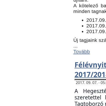
​A kötelező b
minden tagnak 
​2017.09
2017.09
2017.09.
Új tagjaink sz
...
Tovább
Félévn
2017/201
2017. 09. 07. - 
A Hegeszté
szeretette
Tagtoborzó 