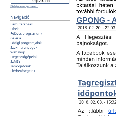
oktatási héten
Elfelejtettem a jelszavam...
további fordulók
Navigáció
GPONG - A
Bemutatkozás
2018. 02. 20. - 22:03
Hírek
Féléves programunk
A Hegesztési
Galéria
bajnokságot.
Eddigi programjaink
Szakmai anyagok
A facebook es
Webshop
Hegesztőgépeink
minden informáci
SzMSz
Találkozzunk a 3
Támogatóink
Elérhetőségeink
Tagregi
időpontok
2018. 02. 08. - 15
Az alábbi
űrl