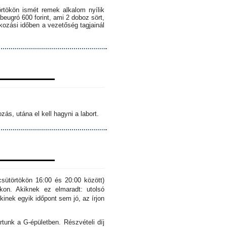
örtökön ismét remek alkalom nyílik
 beugró 600 forint, ami 2 doboz sört,
lkozási időben a vezetőség tagjainál
ás, utána el kell hagyni a labort.
sütörtökön 16:00 és 20:00 között)
kon. Akiknek ez elmaradt: utolsó
inek egyik időpont sem jó, az írjon
rtunk a G-épületben. Részvételi díj