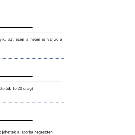
ik, azt ezen a héten is várjuk a
törtök 16-20 óráig)
 jöhettek a laborba hegeszteni.