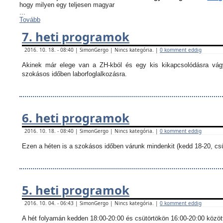
hogy milyen egy teljesen magyar
...
Tovább
7. heti programok
2016. 10. 18. - 08:40 | SimonGergo | Nincs kategória. |
0 komment eddig
Akinek már elege van a ZH-kból és egy kis kikapcsolódásra vágy
szokásos időben laborfoglalkozásra.
6. heti programok
2016. 10. 18. - 08:40 | SimonGergo | Nincs kategória. |
0 komment eddig
Ezen a héten is a szokásos időben várunk mindenkit (kedd 18-20, csü
5. heti programok
2016. 10. 04. - 06:43 | SimonGergo | Nincs kategória. |
0 komment eddig
A hét folyamán kedden 18:00-20:00 és csütörtökön 16:00-20:00 között