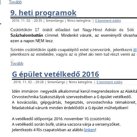
Tovább
9. heti programok
2016. 11. 02. - 20:35 | SimonGergo | Nincs kategória. |
0 komment eddig
Csütörtökön 17 órától előadást tart Nagy-Hinst Adrián és S
Százhalombattán
címmel. Mindenkit várunk, az eseményről olvash
ezen a napon NEM lesz.
Szintén csütörtökön újabb csapatépítő estet szervezünk, jelentkezni
itt
jelentkezni az estebédre, vagyis az is jöhet aki nem tud részt venni a
...
Tovább
G épület vetélkedő 2016
2016. 11. 02. - 20:28 | SimonGergo | Nincs kategória. |
0 komment eddig
Idén immáron negyedik alkalommal kerül megrendezésre az Alakítást
Orvostechnika Szakosztályok szervezésében a G épület vetélkedő.
A kovácsolás, gépgyártás, hegesztés, orvostechnika témaköreit,
feladatokkal várunk minden érdeklődőt a G épület műhelyében!
A vetélkedő időpontja: 2016. november 10. (csütörtök)
A vetélkedő során büfé, utána vacsora várja a versenyzőket.
Jelentkezés 4 fős csapatokban az alábbi
linken
!