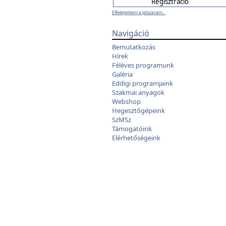
Elfelejtettem a jelszavam...
Navigáció
Bemutatkozás
Hírek
Féléves programunk
Galéria
Eddigi programjaink
Szakmai anyagok
Webshop
Hegesztőgépeink
SzMSz
Támogatóink
Elérhetőségeink