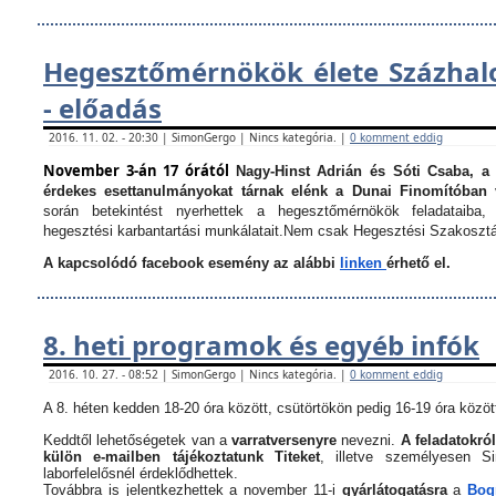
Hegesztőmérnökök élete Százha
- előadás
2016. 11. 02. - 20:30 | SimonGergo | Nincs kategória. |
0 komment eddig
November 3-án 17 órától
Nagy-Hinst Adrián és Sóti Csaba, a
érdekes esettanulmányokat tárnak elénk a Dunai Finomítóban 
során betekintést nyerhettek a hegesztőmérnökök feladataiba, 
hegesztési karbantartási munkálatait.
Nem csak Hegesztési Szakosztá
A kapcsolódó facebook esemény az alábbi
linken
érhető el.
8. heti programok és egyéb infók
2016. 10. 27. - 08:52 | SimonGergo | Nincs kategória. |
0 komment eddig
A 8. héten kedden 18-20 óra között, csütörtökön pedig 16-19 óra között
Keddtől lehetőségetek van a
varratversenyre
nevezni.
A feladatokról
külön e-mailben tájékoztatunk Titeket
, illetve személyesen 
laborfelelősnél érdeklődhettek.
Továbbra is jelentkezhettek a november 11-i
gyárlátogatásra
a
Bogn