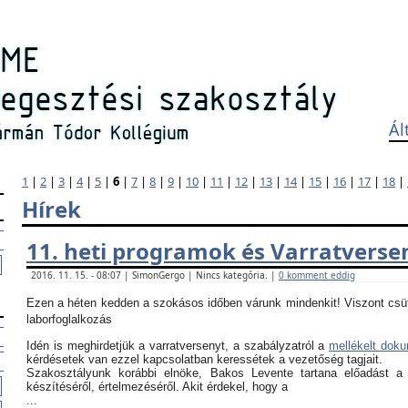
Ál
1
|
2
|
3
|
4
|
5
|
6
|
7
|
8
|
9
|
10
|
11
|
12
|
13
|
14
|
15
|
16
|
17
|
18
|
Hírek
11. heti programok és Varratverse
2016. 11. 15. - 08:07 | SimonGergo | Nincs kategória. |
0 komment eddig
Ezen a héten kedden a szokásos időben várunk mindenkit! Viszont csü
laborfoglalkozás
Idén is meghirdetjük a varratversenyt, a szabályzatról a
mellékelt dok
kérdésetek van ezzel kapcsolatban keressétek a vezetőség tagjait.
Szakosztályunk korábbi elnöke, Bakos Levente tartana előadást a
készítéséről, értelmezéséről. Akit érdekel, hogy a
...