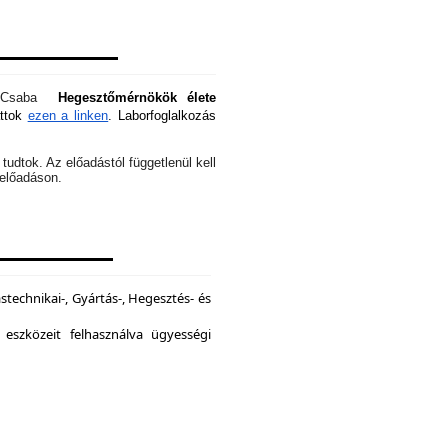
óti Csaba
Hegesztőmérnökök élete
attok
ezen a linken
. Laborfoglalkozás
tudtok. Az előadástól függetlenül kell
z előadáson.
echnikai-, Gyártás-, Hegesztés- és
 eszközeit felhasználva ügyességi