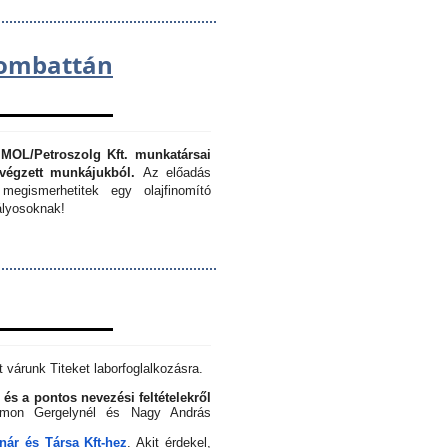
lombattán
 MOL/Petroszolg Kft. munkatársai
végzett munkájukból.
Az előadás
megismerhetitek egy olajfinomító
lyosoknak!
 várunk Titeket laborfoglalkozásra.
 és a pontos nevezési feltételekről
Simon Gergelynél és Nagy András
ár és Társa Kft-hez
. Akit érdekel,