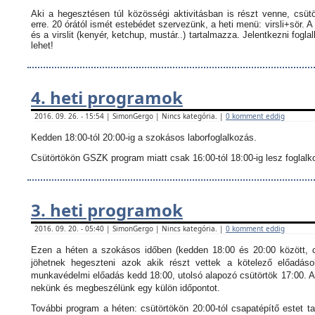
Aki a hegesztésen túl közösségi aktivitásban is részt venne, csüt
erre. 20 órától ismét estebédet szervezünk, a heti menü: virsli+sör. A
és a virslit (kenyér, ketchup, mustár..) tartalmazza.
Jelentkezni fogla
lehet!
4. heti programok
2016. 09. 26. - 15:54 | SimonGergo | Nincs kategória. |
0 komment eddig
Kedden 18:00-tól 20:00-ig a szokásos laborfoglalkozás.
Csütörtökön GSZK program miatt csak 16:00-tól 18:00-ig lesz foglalkoz
3. heti programok
2016. 09. 20. - 05:40 | SimonGergo | Nincs kategória. |
0 komment eddig
Ezen a héten a szokásos időben (kedden 18:00 és 20:00 között, c
jöhetnek hegeszteni azok akik részt vettek a kötelező előadáso
munkavédelmi előadás kedd 18:00, utolsó alapozó csütörtök 17:00. Ak
nekünk és megbeszélünk egy külön időpontot.
További program a héten: csütörtökön 20:00-tól csapatépítő estet ta