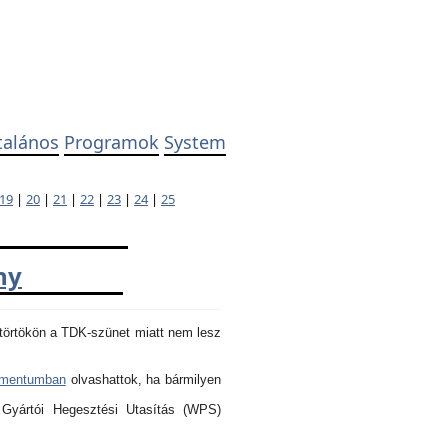
talános
Programok
System
19
|
20
|
21
|
22
|
23
|
24
|
25
ny
törtökön a TDK-szünet miatt nem lesz
umentumban
olvashattok, ha bármilyen
 Gyártói Hegesztési Utasítás (WPS)