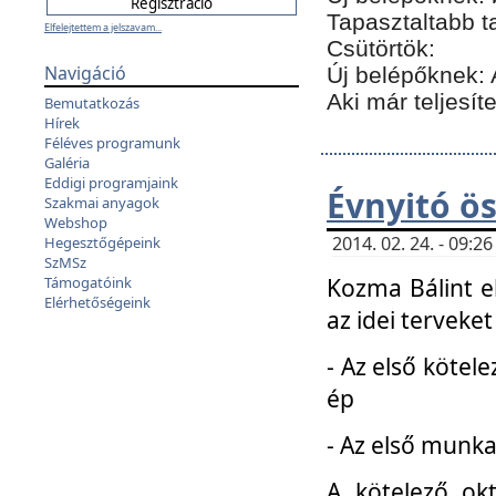
Tapasztaltabb t
Elfelejtettem a jelszavam...
Csütörtök:
Navigáció
Új belépőknek: 
Aki már teljesít
Bemutatkozás
Hírek
Féléves programunk
Galéria
Eddigi programjaink
Évnyitó ö
Szakmai anyagok
Webshop
2014. 02. 24. - 09:
Hegesztőgépeink
SzMSz
Kozma Bálint el
Támogatóink
Elérhetőségeink
az idei terveket
- Az első kötele
ép
- Az első munka
A kötelező ok