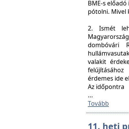
BME-s előadó i
pótolni. Mivel 
2. Ismét le
Magyarország
dombóvári R
hullámvasuta
valakit érdek
felújításáh
érdemes ide el
Az időpontra
...
Tovább
11. heti