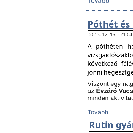
Tovább
Póthét és
2013. 12. 15. - 21:
A póthéten he
vizsgaidőszak
következő félé
jönni hegesztge
Viszont egy nag
az
Évzáró Vacs
minden aktív ta
...
Tovább
Rutin gyá