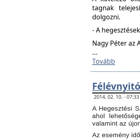
tagnak teleje
dolgozni.
- A hegesztések
Nagy Péter az A
...
Tovább
Félévnyit
2014. 02. 10. - 07:
A Hegesztési Sz
ahol lehetőség
valamint az újo
Az esemény időp