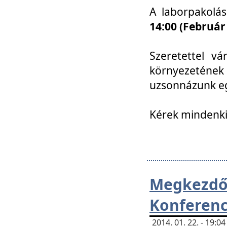
A laborpakolá
14:00 (Február
Szeretettel vá
környezetének
uzsonnázunk eg
Kérek mindenki
Megkezd
Konferenc
2014. 01. 22. - 19: