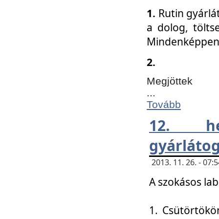
1.
Rutin gyárlá
a dolog, tölts
Mindenképpen 
2.
Megjöttek
...
Tovább
12. h
gyárlátog
2013. 11. 26. - 07
A szokásos lab
1. Csütörtökö