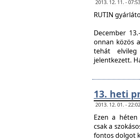
2013. 12. 11. - 07
RUTIN gyárláto
December 13.-á
onnan közös a
tehát elvile
jelentkezett. H
13. heti 
2013. 12. 01. - 22
Ezen a héten
csak a szokáso
fontos dolgot 