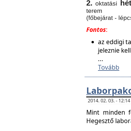
2.
hé
oktatási
terem
(főbejárat - lépc
Fontos
:
az eddigi 
jeleznie ke
...
Tovább
Laborpako
2014. 02. 03. - 12:
Mint minden f
Hegesztő labor