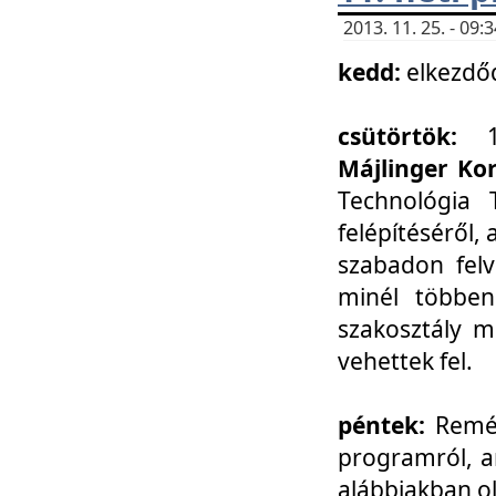
2013. 11. 25. - 09
kedd:
elkezdő
csütörtök:
Májlinger Ko
Technológia 
felépítéséről,
szabadon felv
minél többen
szakosztály m
vehettek fel.
péntek:
Remél
programról, a
alábbiakban ol