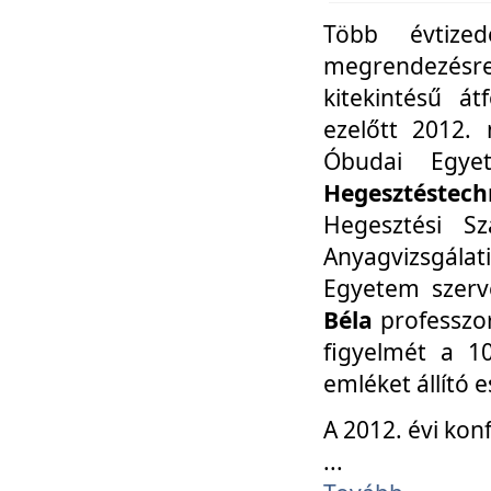
Több évtize
megrendezésr
kitekintésű á
ezelőtt 2012.
Óbudai Egy
Hegesztéstechn
Hegesztési Sz
Anyagvizsgála
Egyetem szerv
Béla
professzor
figyelmét a 10
emléket állító
A 2012. évi ko
...