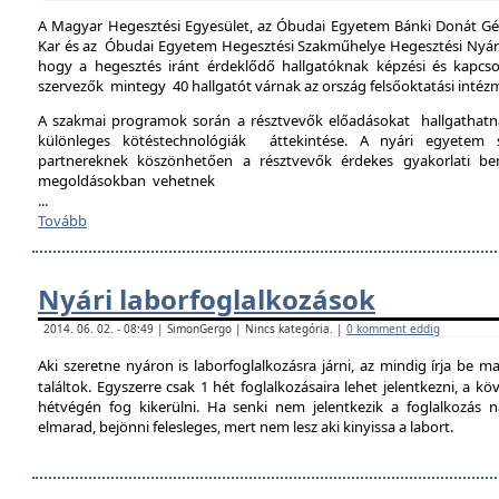
A Magyar Hegesztési Egyesület, az Óbudai Egyetem Bánki Donát Gé
Kar és az Óbudai Egyetem Hegesztési Szakműhelye Hegesztési Nyári 
hogy a hegesztés iránt érdeklődő hallgatóknak képzési és kapcso
szervezők mintegy 40 hallgatót várnak az ország felsőoktatási intéz
A szakmai programok során a résztvevők előadásokat hallgathat
különleges kötéstechnológiák áttekintése. A nyári egyetem 
partnereknek köszönhetően a résztvevők érdekes gyakorlati b
megoldásokban vehetnek
...
Tovább
Nyári laborfoglalkozások
2014. 06. 02. - 08:49 | SimonGergo | Nincs kategória. |
0 komment eddig
Aki szeretne nyáron is laborfoglalkozásra járni, az mindig írja be m
találtok. Egyszerre csak 1 hét foglalkozásaira lehet jelentkezni, a k
hétvégén fog kikerülni. Ha senki nem jelentkezik a foglalkozás na
elmarad, bejönni felesleges, mert nem lesz aki kinyissa a labort.