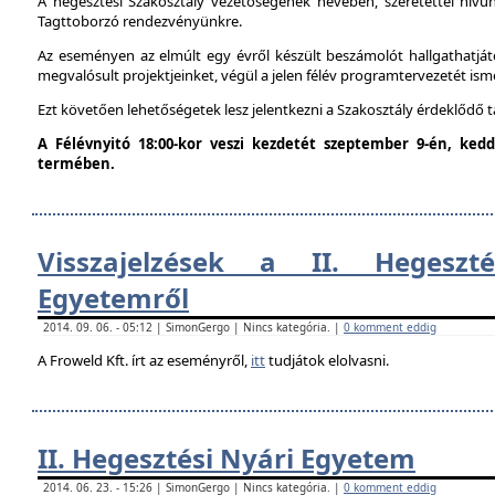
A hegesztési Szakosztály vezetőségének nevében, szeretettel hív
Tagttoborzó rendezvényünkre.
Az eseményen az elmúlt egy évről készült beszámolót hallgathatjáto
megvalósult projektjeinket, végül a jelen félév programtervezetét ism
Ezt követően lehetőségetek lesz jelentkezni a Szakosztály érdeklődő 
A Félévnyitó 18:00-kor veszi kezdetét szeptember 9-én, ke
termében.
Visszajelzések a II. Hegeszt
Egyetemről
2014. 09. 06. - 05:12 | SimonGergo | Nincs kategória. |
0 komment eddig
A Froweld Kft. írt az eseményről,
itt
tudjátok elolvasni.
II. Hegesztési Nyári Egyetem
2014. 06. 23. - 15:26 | SimonGergo | Nincs kategória. |
0 komment eddig