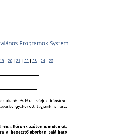
talános
Programok
System
19
|
20
|
21
|
22
|
23
|
24
|
25
ztaltabb érdőket várjuk irányított
evésbé gyakorlott tagjaink is részt
zámára.
Kérünk ezúton is midenkit,
pra a hegesztőlaborban található