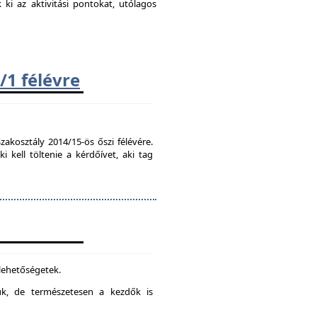
k ki az aktivitási pontokat, utólagos
/1 félévre
zakosztály 2014/15-ös őszi félévére.
kell töltenie a kérdőívet, aki tag
 lehetőségetek.
juk, de természetesen a kezdők is