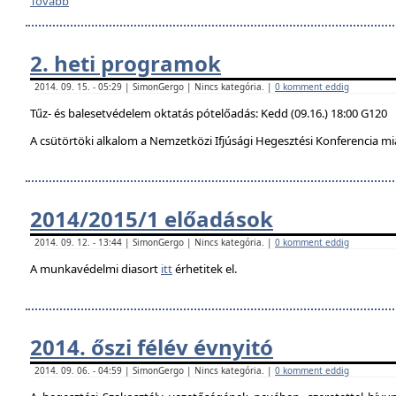
Tovább
2. heti programok
2014. 09. 15. - 05:29 | SimonGergo | Nincs kategória. |
0 komment eddig
Tűz- és balesetvédelem oktatás pótelőadás: Kedd (09.16.) 18:00 G120
A csütörtöki alkalom a Nemzetközi Ifjúsági Hegesztési Konferencia mi
2014/2015/1 előadások
2014. 09. 12. - 13:44 | SimonGergo | Nincs kategória. |
0 komment eddig
A munkavédelmi diasort
itt
érhetitek el.
2014. őszi félév évnyitó
2014. 09. 06. - 04:59 | SimonGergo | Nincs kategória. |
0 komment eddig