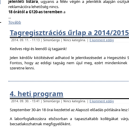
jelenléti listára
, ugyanis a félév végén a jelenlétik alapján osztju
reklamációra lehetőség nincs.
18 órától a G120-as teremben
a
...
Tovább
Tagregisztrációs űrlap a 2014/2015
2014. 09. 11. - 11:13 | SimonGergo | Nincs kategória. |
0 komment eddig
Kedves régi és leendő új tagjaink!
Jelen kérdőív kitöltésével adhatod le jelentkezésedet a Hegesztési S
Fontos, hogy az eddigi tagság nem újul meg, ezért mindenkinek ki 
szeretne lenni.
4. heti program
2014. 09. 30. - 15:41 | SimonGergo | Nincs kategória. |
0 komment eddig
Szeptember 30-án 18 órai kezdettel az Alapozó előadás pótlására lesz
A laborfoglalkozásra elsősorban a tapasztaltabb kollégákat vár
becsatlakozhatnak megfigyelőként.