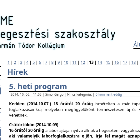
Ál
1
|
2
|
3
|
4
|
5
|
6
|
7
|
8
|
9
|
10
|
11
|
12
|
13
|
14
|
15
|
16
|
17
|
18
|
Hírek
5. heti program
2014. 10. 06. - 11:03 | SimonGergo | Nincs kategória. |
0 komment eddig
Kedden (2014.10.07.)
18 órától 20 óráig
ismételten a már tapas
foglalkozásainkra, melyeken megfigyelőként természetesen új és k
vehetnek.
Csütörtökön (2014.10.09)
16 órától 20 óráig
a labor ajtajai nyitva állnak a hegeszteni vágyók s
aki valamelyik laborfoglalkozásra eljön, írja fel magát azna