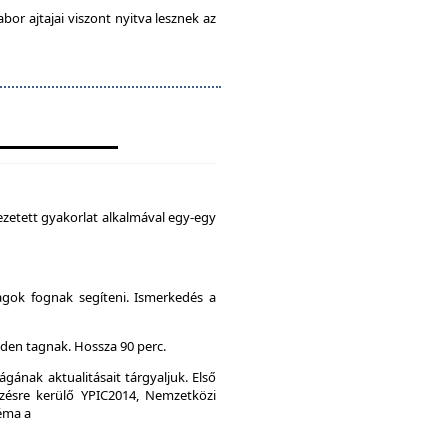
abor ajtajai viszont nyitva lesznek az
zetett gyakorlat alkalmával egy-egy
agok fognak segíteni. Ismerkedés a
den tagnak. Hossza 90 perc.
gának aktualitásait tárgyaljuk. Első
ésre kerülő YPIC2014, Nemzetközi
Téma a