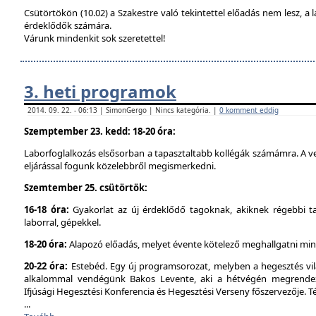
Csütörtökön (10.02) a Szakestre való tekintettel előadás nem lesz, a l
érdeklődők számára.
Várunk mindenkit sok szeretettel!
3. heti programok
2014. 09. 22. - 06:13 | SimonGergo | Nincs kategória. |
0 komment eddig
Szemptember 23. kedd: 18-20 óra:
Laborfoglalkozás elsősorban a tapasztaltabb kollégák számámra. A ve
eljárással fogunk közelebbről megismerkedni.
Szemtember 25. csütörtök:
16-18 óra:
Gyakorlat az új érdeklődő tagoknak, akiknek régebbi t
laborral, gépekkel.
18-20 óra:
Alapozó előadás, melyet évente kötelező meghallgatni min
20-22 óra:
Estebéd. Egy új programsorozat, melyben a hegesztés vilá
alkalommal vendégünk Bakos Levente, aki a hétvégén megrendez
Ifjúsági Hegesztési Konferencia és Hegesztési Verseny főszervezője. 
...