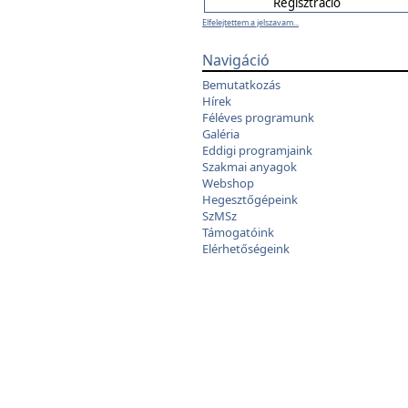
Elfelejtettem a jelszavam...
Navigáció
Bemutatkozás
Hírek
Féléves programunk
Galéria
Eddigi programjaink
Szakmai anyagok
Webshop
Hegesztőgépeink
SzMSz
Támogatóink
Elérhetőségeink