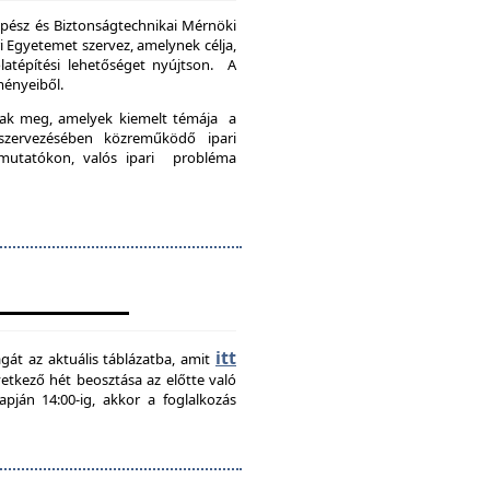
pész és Biztonságtechnikai Mérnöki
Egyetemet szervez, amelynek célja,
latépítési lehetőséget nyújtson. A
ményeiből.
nak meg, amelyek kiemelt témája a
szervezésében közreműködő ipari
emutatókon, valós ipari probléma
itt
agát az aktuális táblázatba, amit
övetkező hét beosztása az előtte való
pján 14:00-ig, akkor a foglalkozás