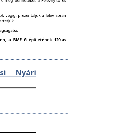
unk meg benneteket a Félévnyitó és
k végig, prezentáljuk a félév során
ertetjük.
tagságába.
dden, a BME G épületének 120-as
ési Nyári