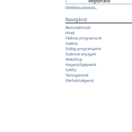
Elfelejtettem a jelszavam...
Navigáció
Bemutatkozás
Hírek
Féléves programunk
Galéria
Eddigi programjaink
Szakmai anyagok
Webshop
Hegesztőgépeink
SzMSz
Támogatóink
Elérhetőségeink