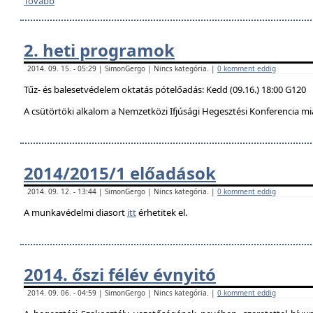
Tovább
2. heti programok
2014. 09. 15. - 05:29 | SimonGergo | Nincs kategória. |
0 komment eddig
Tűz- és balesetvédelem oktatás pótelőadás: Kedd (09.16.) 18:00 G120
A csütörtöki alkalom a Nemzetközi Ifjúsági Hegesztési Konferencia mi
2014/2015/1 előadások
2014. 09. 12. - 13:44 | SimonGergo | Nincs kategória. |
0 komment eddig
A munkavédelmi diasort
itt
érhetitek el.
2014. őszi félév évnyitó
2014. 09. 06. - 04:59 | SimonGergo | Nincs kategória. |
0 komment eddig