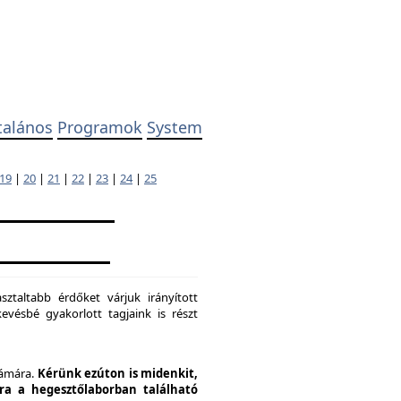
talános
Programok
System
19
|
20
|
21
|
22
|
23
|
24
|
25
ztaltabb érdőket várjuk irányított
evésbé gyakorlott tagjaink is részt
zámára.
Kérünk ezúton is midenkit,
pra a hegesztőlaborban található