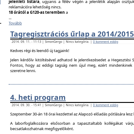
jelenléti listára
, ugyanis a félév végén a jelenlétik alapján osztju
reklamációra lehetőség nincs.
18 órától a G120-as teremben
a
...
Tovább
Tagregisztrációs űrlap a 2014/2015
2014. 09. 11. - 11:13 | SimonGergo | Nincs kategória. |
0 komment eddig
Kedves régi és leendő új tagjaink!
Jelen kérdőív kitöltésével adhatod le jelentkezésedet a Hegesztési S
Fontos, hogy az eddigi tagság nem újul meg, ezért mindenkinek ki 
szeretne lenni.
4. heti program
2014. 09. 30. - 15:41 | SimonGergo | Nincs kategória. |
0 komment eddig
Szeptember 30-án 18 órai kezdettel az Alapozó előadás pótlására lesz
A laborfoglalkozásra elsősorban a tapasztaltabb kollégákat vár
becsatlakozhatnak megfigyelőként.