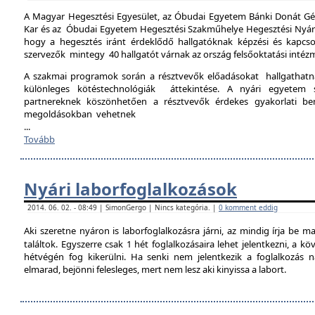
A Magyar Hegesztési Egyesület, az Óbudai Egyetem Bánki Donát Gé
Kar és az Óbudai Egyetem Hegesztési Szakműhelye Hegesztési Nyári 
hogy a hegesztés iránt érdeklődő hallgatóknak képzési és kapcso
szervezők mintegy 40 hallgatót várnak az ország felsőoktatási intéz
A szakmai programok során a résztvevők előadásokat hallgathat
különleges kötéstechnológiák áttekintése. A nyári egyetem 
partnereknek köszönhetően a résztvevők érdekes gyakorlati b
megoldásokban vehetnek
...
Tovább
Nyári laborfoglalkozások
2014. 06. 02. - 08:49 | SimonGergo | Nincs kategória. |
0 komment eddig
Aki szeretne nyáron is laborfoglalkozásra járni, az mindig írja be m
találtok. Egyszerre csak 1 hét foglalkozásaira lehet jelentkezni, a k
hétvégén fog kikerülni. Ha senki nem jelentkezik a foglalkozás na
elmarad, bejönni felesleges, mert nem lesz aki kinyissa a labort.