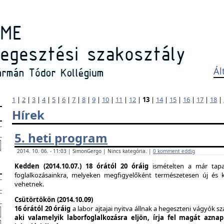
Ál
1
|
2
|
3
|
4
|
5
|
6
|
7
|
8
|
9
|
10
|
11
|
12
|
13
|
14
|
15
|
16
|
17
|
18
|
Hírek
5. heti program
2014. 10. 06. - 11:03 | SimonGergo | Nincs kategória. |
0 komment eddig
Kedden (2014.10.07.)
18 órától 20 óráig
ismételten a már tapas
foglalkozásainkra, melyeken megfigyelőként természetesen új és k
vehetnek.
Csütörtökön (2014.10.09)
16 órától 20 óráig
a labor ajtajai nyitva állnak a hegeszteni vágyók s
aki valamelyik laborfoglalkozásra eljön, írja fel magát azna