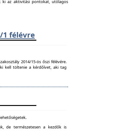
k ki az aktivitási pontokat, utólagos
/1 félévre
zakosztály 2014/15-ös őszi félévére.
kell töltenie a kérdőívet, aki tag
 lehetőségetek.
juk, de természetesen a kezdők is