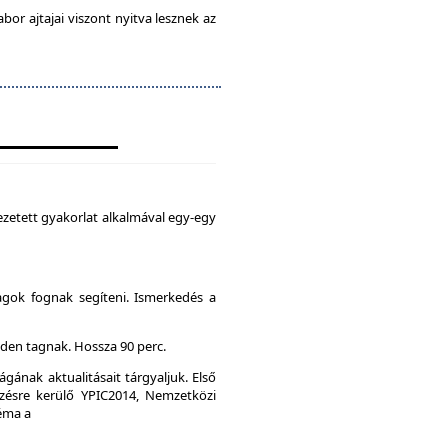
abor ajtajai viszont nyitva lesznek az
zetett gyakorlat alkalmával egy-egy
agok fognak segíteni. Ismerkedés a
den tagnak. Hossza 90 perc.
gának aktualitásait tárgyaljuk. Első
ésre kerülő YPIC2014, Nemzetközi
Téma a