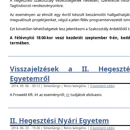
A hegesztési Szakosztály vezetőségének nevében, szeretettel hív
Tagttoborzó rendezvényünkre.
Az eseményen az elmúlt egy évről készült beszámolót hallgathatjáto
megvalósult projektjeinket, végül a jelen félév programtervezetét ism
Ezt követően lehetőségetek lesz jelentkezni a Szakosztály érdeklődő 
A Félévnyitó 18:00-kor veszi kezdetét szeptember 9-én, ke
termében.
Visszajelzések a II. Hegeszt
Egyetemről
2014. 09. 06. - 05:12 | SimonGergo | Nincs kategória. |
0 komment eddig
A Froweld Kft. írt az eseményről,
itt
tudjátok elolvasni.
II. Hegesztési Nyári Egyetem
2014. 06. 23. - 15:26 | SimonGergo | Nincs kategória. |
0 komment eddig