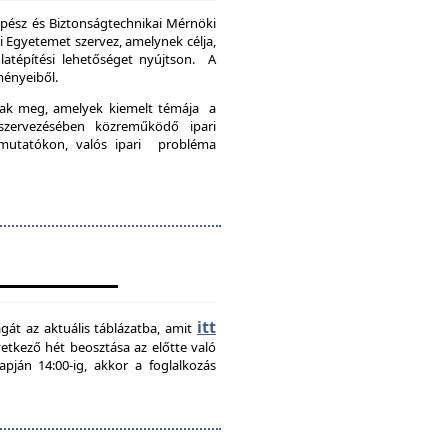
pész és Biztonságtechnikai Mérnöki
Egyetemet szervez, amelynek célja,
latépítési lehetőséget nyújtson. A
ményeiből.
nak meg, amelyek kiemelt témája a
szervezésében közreműködő ipari
emutatókon, valós ipari probléma
itt
agát az aktuális táblázatba, amit
övetkező hét beosztása az előtte való
pján 14:00-ig, akkor a foglalkozás