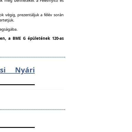
unk meg benneteket a Félévnyitó és
k végig, prezentáljuk a félév során
ertetjük.
tagságába.
dden, a BME G épületének 120-as
ési Nyári