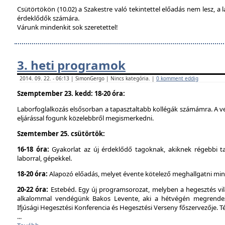
Csütörtökön (10.02) a Szakestre való tekintettel előadás nem lesz, a l
érdeklődők számára.
Várunk mindenkit sok szeretettel!
3. heti programok
2014. 09. 22. - 06:13 | SimonGergo | Nincs kategória. |
0 komment eddig
Szemptember 23. kedd: 18-20 óra:
Laborfoglalkozás elsősorban a tapasztaltabb kollégák számámra. A ve
eljárással fogunk közelebbről megismerkedni.
Szemtember 25. csütörtök:
16-18 óra:
Gyakorlat az új érdeklődő tagoknak, akiknek régebbi t
laborral, gépekkel.
18-20 óra:
Alapozó előadás, melyet évente kötelező meghallgatni min
20-22 óra:
Estebéd. Egy új programsorozat, melyben a hegesztés vilá
alkalommal vendégünk Bakos Levente, aki a hétvégén megrendez
Ifjúsági Hegesztési Konferencia és Hegesztési Verseny főszervezője. 
...