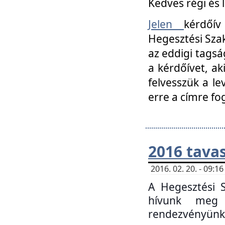
Kedves régi és 
Jelen
kérdőív
Hegesztési Szak
az eddigi tagsá
a kérdőívet, ak
felvesszük a le
erre a címre fo
2016 tavas
2016. 02. 20. - 09:
A Hegesztési S
hívunk meg 
rendezvényünk