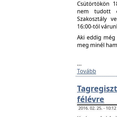
Csütörtökön 18
nem tudott e
Szakosztály v
16:00-tól váru
Aki eddig még 
meg minél ham
...
Tovább
Tagregis
félévre
2016. 02. 25. - 10: