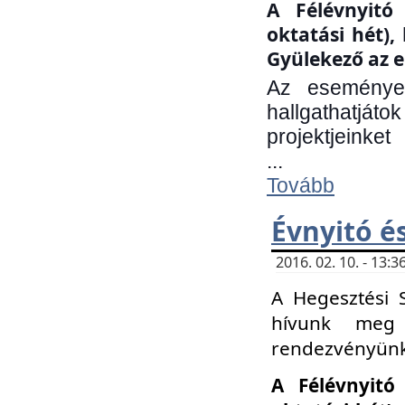
A Félévnyitó 
oktatási hét)
Gyülekező az e
Az eseményen
hallgathatjáto
projektjeinket
...
Tovább
Évnyitó é
2016. 02. 10. - 13
A Hegesztési 
hívunk meg 
rendezvényünk
A Félévnyitó