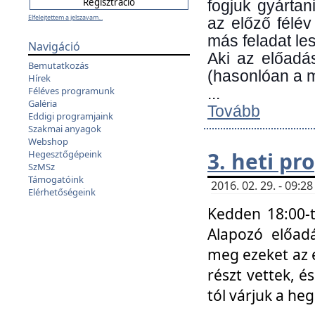
fogjuk gyártan
Elfelejtettem a jelszavam...
az előző félév
más feladat les
Navigáció
Aki az előadá
Bemutatkozás
(hasonlóan a
Hírek
Féléves programunk
...
Galéria
Tovább
Eddigi programjaink
Szakmai anyagok
Webshop
3. heti p
Hegesztőgépeink
SzMSz
Támogatóink
2016. 02. 29. - 09:
Elérhetőségeink
Kedden 18:00-t
Alapozó előad
meg ezeket az 
részt vettek, é
tól várjuk a he