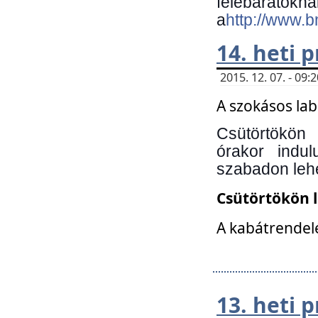
felebará
a
http://www.
14. heti
2015. 12. 07. - 09
A szokásos la
Csütörtökön
órakor indu
szabadon lehe
Csütörtökön 
A kabátrendelé
13. heti