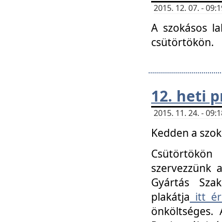
2015. 12. 07. - 09
A szokásos la
csütörtökön.
12. heti
2015. 11. 24. - 09
Kedden a szoká
Csütörtökö
szervezzünk a
Gyártás Szak
plakátja
itt ér
önköltséges. 