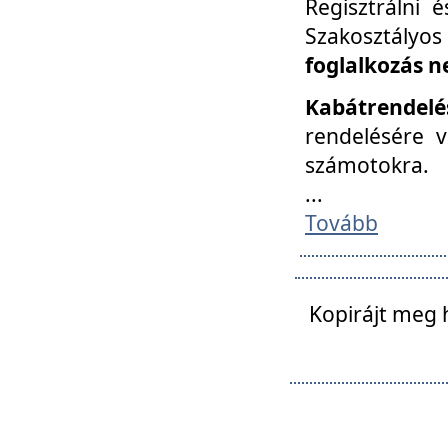
Regisztrálni 
Szakosztályos
foglalkozás n
Kabátrendelé
rendelésére v
számotokra.
...
Tovább
Kopirájt meg 