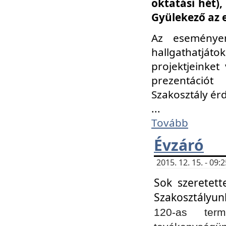
oktatási hét)
Gyülekező az 
Az eseménye
hallgathatjáto
projektjeinket
prezentációt
Szakosztály ér
...
Tovább
Évzáró
2015. 12. 15. - 09
Sok szeretett
Szakosztályun
120-as ter