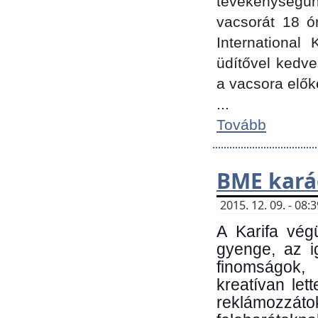
tevékenységünk
vacsorát 18 ó
International 
üdítővel kedv
a vacsora elők
...
Tovább
BME kará
2015. 12. 09. - 08
A Karifa vég
gyenge, az i
finomságok,
kreatívan let
reklámozzá