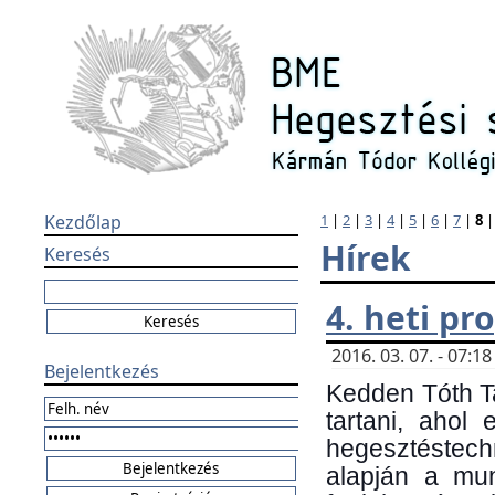
Kezdőlap
1
|
2
|
3
|
4
|
5
|
6
|
7
|
8
Hírek
Keresés
4. heti p
2016. 03. 07. - 07:
Bejelentkezés
Kedden Tóth Ta
tartani, ahol
hegesztéstechn
alapján a mun