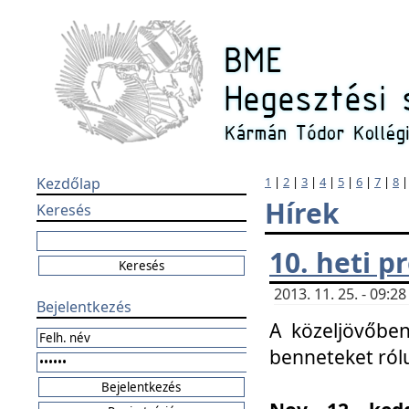
Kezdőlap
1
|
2
|
3
|
4
|
5
|
6
|
7
|
8
Hírek
Keresés
10. heti 
2013. 11. 25. - 09:
Bejelentkezés
A közeljövőben
benneteket ról