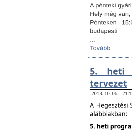
A pénteki gyár
Hely még van, 
Pénteken 15:
budapesti
...
Tovább
5. heti
tervezet
2013. 10. 06. - 21
A Hegesztési 
alábbiakban:
5. heti prog