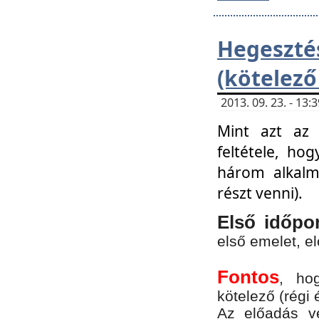
Hegesz
(kötelező
2013. 09. 23. - 13
Mint azt az 
feltétele, ho
három alkalm
részt venni).
Első időpo
első emelet, e
Fontos
, ho
kötelező (régi 
Az előadás vé