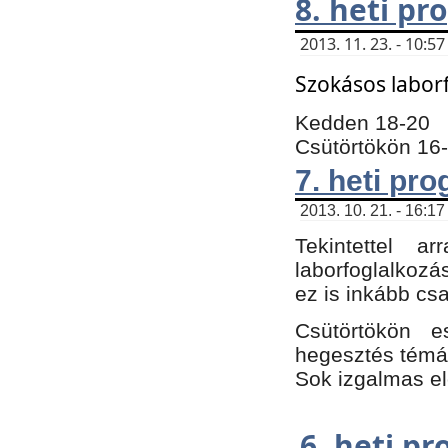
8. heti p
2013. 11. 23. - 10:
Szokásos labor
Kedden 18-20
Csütörtökön 16
7. heti pr
2013. 10. 21. - 16:17
Tekintettel 
laborfoglalkozá
ez is inkább csa
Csütörtökön e
hegesztés témáb
Sok izgalmas el
6. heti p