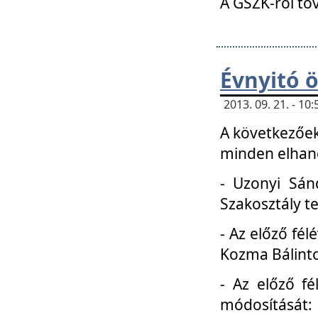
A GSZK-ról to
Évnyitó 
2013. 09. 21. - 1
A következőek
minden elhang
- Uzonyi Sánd
Szakosztály t
- Az előző fél
Kozma Bálinto
- Az előző f
módosítását: