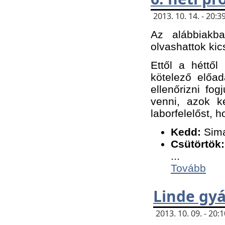
2013. 10. 14. - 20
Az alábbiakb
olvashattok kic
Ettől a héttől
kötelező előa
ellenőrizni fo
venni, azok k
laborfelelőst, h
K
edd:
Sima
Csütörtök:
...
Tovább
Linde gyá
2013. 10. 09. - 20