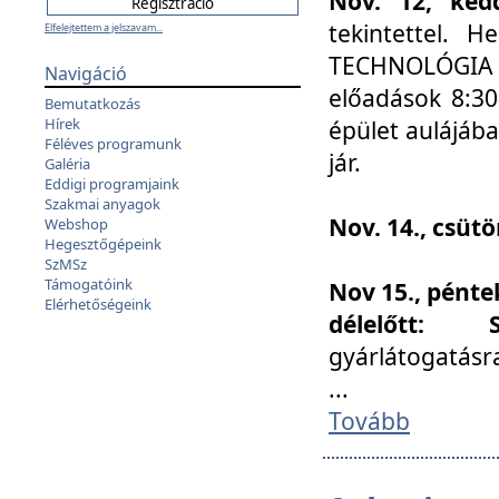
Nov. 12, kedd
tekintettel. 
Elfelejtettem a jelszavam...
TECHNOLÓGIA s
Navigáció
előadások 8:30
Bemutatkozás
Hírek
épület aulájába
Féléves programunk
jár.
Galéria
Eddigi programjaink
Szakmai anyagok
Nov. 14., csüt
Webshop
Hegesztőgépeink
SzMSz
Támogatóink
Nov 15., pénte
Elérhetőségeink
délelőtt:
gyárlátogatásr
...
Tovább