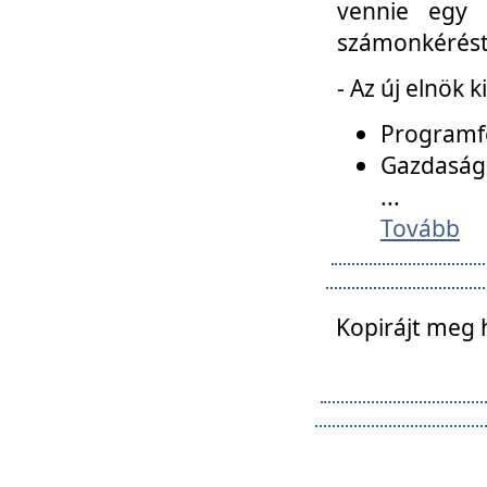
vennie egy 
számonkérést t
- Az új elnök 
Programfe
Gazdasági
...
Tovább
Kopirájt meg 