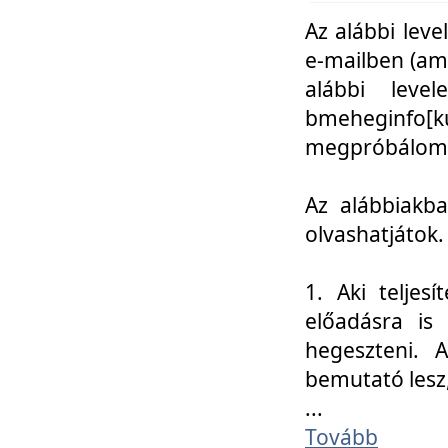
Az alábbi leve
e-mailben (am
alábbi leve
bmeheginfo[k
megpróbálom k
Az alábbiakba
olvashatjátok.
1. Aki teljes
előadásra is
hegeszteni. 
bemutató lesz
...
Tovább