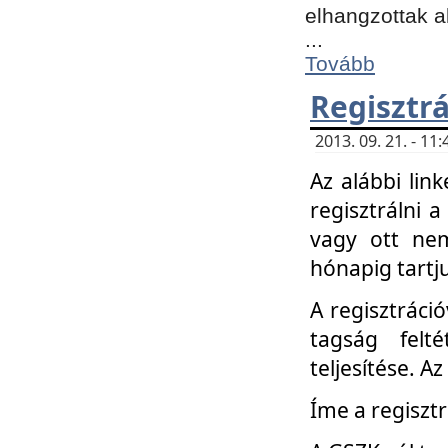
elhangzottak a
...
Tovább
Regisztrá
2013. 09. 21. - 1
Az alábbi lin
regisztrálni a
vagy ott nem
hónapig tartju
A regisztráció
tagság felt
teljesítése. A
Íme a regisztr