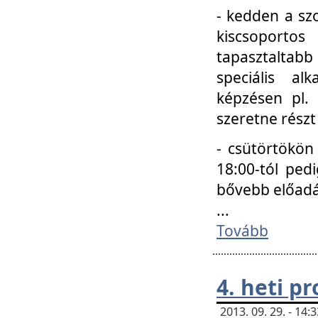
- kedden a szo
kiscsoportos
tapasztaltab
speciális a
képzésen pl.
szeretne részt
- csütörtökön
18:00-tól ped
bővebb előadá
...
Tovább
4. heti p
2013. 09. 29. - 14