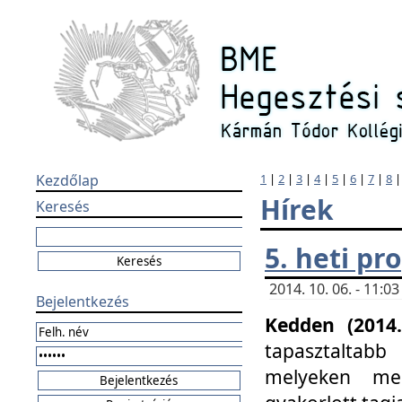
Kezdőlap
1
|
2
|
3
|
4
|
5
|
6
|
7
|
8
Hírek
Keresés
5. heti p
2014. 10. 06. - 11:
Bejelentkezés
Kedden (2014.
tapasztaltabb
melyeken meg