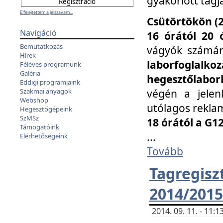
gyakorlott tagj
Elfelejtettem a jelszavam...
Csütörtökön (2
Navigáció
16 órától 20 
Bemutatkozás
vágyók számá
Hírek
laborfoglal
Féléves programunk
Galéria
hegesztőlaborb
Eddigi programjaink
végén a jelenl
Szakmai anyagok
Webshop
utólagos reklam
Hegesztőgépeink
SzMSz
18 órától a G1
Támogatóink
...
Elérhetőségeink
Tovább
Tagreg
2014/2015
2014. 09. 11. - 11