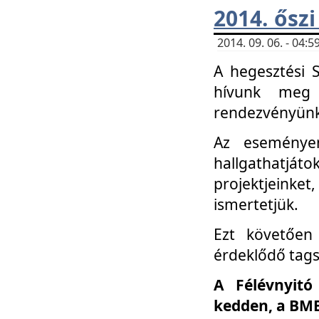
2014. őszi
2014. 09. 06. - 04
A hegesztési 
hívunk meg 
rendezvényünk
Az eseménye
hallgathatjáto
projektjeink
ismertetjük.
Ezt követően 
érdeklődő tag
A Félévnyitó
kedden, a BME