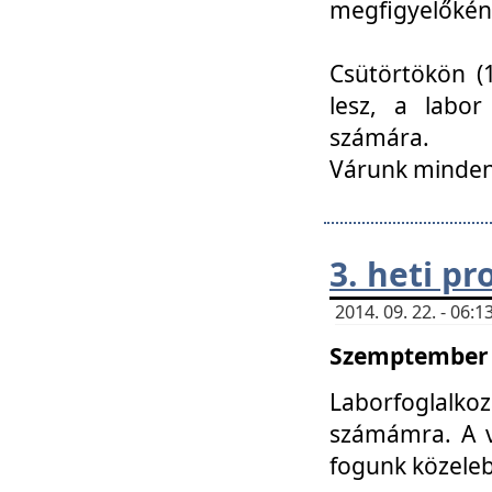
megfigyelőkén
Csütörtökön (1
lesz, a labor
számára.
Várunk mindenk
3. heti p
2014. 09. 22. - 06
Szemptember 2
Laborfoglalk
számámra. A ve
fogunk közele