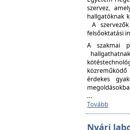
szervez, amel
hallgatóknak k
A szervezők
felsőoktatási 
A szakmai p
hallgathatna
kötéstechnológ
közreműködő i
érdekes gyak
megoldásokba
...
Tovább
Nyári lab