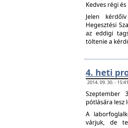
Kedves régi és 
Jelen kérdőí
Hegesztési Sza
az eddigi tag
töltenie a kérd
4. heti p
2014. 09. 30. - 15
Szeptember 3
pótlására lesz
A laborfoglal
várjuk, de t