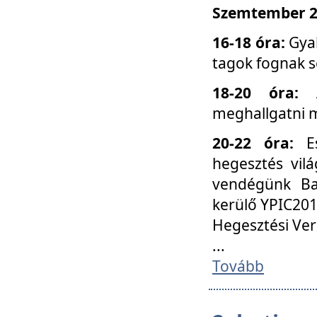
Szemtember 25
16-18 óra:
Gyak
tagok fognak s
18-20 óra:
meghallgatni m
20-22 óra:
Es
hegesztés vilá
vendégünk Ba
kerülő YPIC201
Hegesztési Ver
...
Tovább