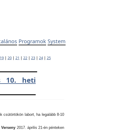
talános
Programok
System
19
|
20
|
21
|
22
|
23
|
24
|
25
 10. heti
k csütörtökön labort, ha legalább 8-10
i Verseny
2017. április 21-én pénteken