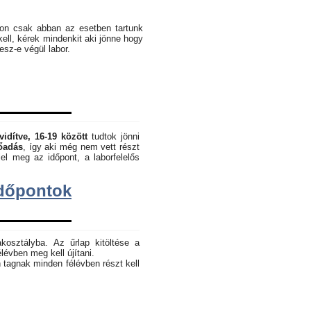
pon csak abban az esetben tartunk
kell, kérek mindenkit aki jönne hogy
lesz-e végül labor.
vidítve, 16-19 között
tudtok jönni
lőadás
, így aki még nem vett részt
el meg az időpont, a laborfelelős
dőpontok
akosztályba. Az űrlap kitöltése a
lévben meg kell újítani.
 tagnak minden félévben részt kell