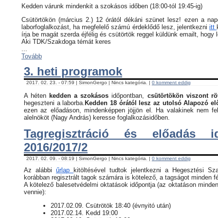
Kedden várunk mindenkit a szokásos időben (18:00-tól 19:45-ig)
Csütörtökön (március 2.) 12 órától dékáni szünet lesz! ezen a na
laborfoglalkozást, ha megfelelő számú érdeklődő lesz, jelentkezni
itt
írja be magát szerda éjfélig és csütörtök reggel küldünk emailt, hogy 
Aki TDK/Szakdoga témát keres
...
Tovább
3. heti programok
2017. 02. 23. - 07:59 | SimonGergo | Nincs kategória. |
0 komment eddig
A héten
kedden a szokásos
időpontban,
csütörtökön viszont rö
hegeszteni a laborba.
Kedden 18 órától lesz az utolsó Alapozó e
ezen az előadáson, mindenképpen jöjjön el. Ha valakinek nem fel
alelnököt (Nagy András) keresse foglalkozásidőben.
Tagregisztráció és előadás i
2016/2017/2
2017. 02. 09. - 08:19 | SimonGergo | Nincs kategória. |
0 komment eddig
Az alábbi
űrlap
kitöltésével tudtok jelentkezni a Hegesztési Sz
korábban regisztrált tagok számára is kötelező, a tagságot minden fé
​A kötelező balesetvédelmi oktatások időpontja (az oktatáson minden
vennie):
​2017.02.09. Csütrötök 18:40 (évnyitó után)
2017.02.14. Kedd 19:00