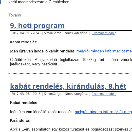
kerül megrendezésre a G épületben.
...
Tovább
9. heti program
2017. 04. 09. - 20:43 | SimonGergo | Nincs kategória. |
0 komment eddig
Kabát rendelés:
Idén újra van lángálló kabát rendelés,
melyről
minden információt megt
Csütörtökön:
A
gyakorlati foglalkozás 19:00-ig tart
, utána várun
játékosként, vagy nézőként.
kabát rendelés, kirándulás, 8.hét
2017. 03. 26. - 20:13 | SimonGergo | Nincs kategória. |
0 komment eddig
Kabát rendelés
minden információt megta
Idén újra van lángálló kabát rendelés,
melyről
Kirándulás
Április 1-én, szombaton egy közös túrázást és bográcsozást szervezü