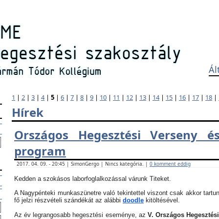
Ál
1
|
2
|
3
|
4
|
5
|
6
|
7
|
8
|
9
|
10
|
11
|
12
|
13
|
14
|
15
|
16
|
17
|
18
|
Hírek
Országos Hegesztési Verseny és
program
2017. 04. 09. - 20:45 | SimonGergo | Nincs kategória. |
0 komment eddig
Kedden a szokásos laborfoglalkozással várunk Titeket.
A Nagypénteki munkaszünetre való tekintettel viszont csak akkor tartun
fő jelzi részvételi szándékát az alábbi
doodle
kitöltésével.
Az év legrangosabb hegesztési eseménye, az
V. Országos Hegesztés