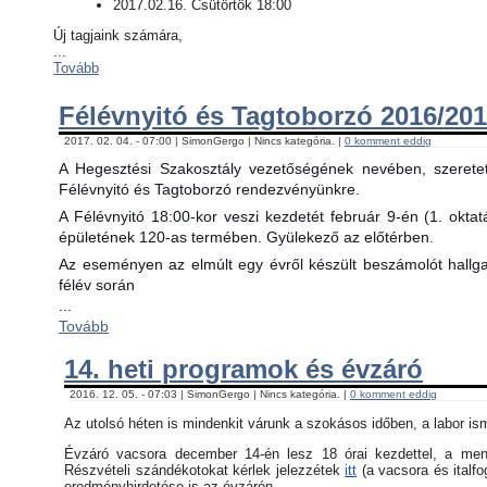
2017.02.16. Csütörtök 18:00
Új tagjaink számára,
...
Tovább
Félévnyitó és Tagtoborzó 2016/201
2017. 02. 04. - 07:00 | SimonGergo | Nincs kategória. |
0 komment eddig
A Hegesztési Szakosztály vezetőségének nevében, szerete
Félévnyitó és Tagtoborzó rendezvényünkre.
A Félévnyitó 18:00-kor veszi kezdetét február 9-én (1. okta
épületének 120-as termében. Gyülekező az előtérben.
Az eseményen az elmúlt egy évről készült beszámolót hallgat
félév során
...
Tovább
14. heti programok és évzáró
2016. 12. 05. - 07:03 | SimonGergo | Nincs kategória. |
0 komment eddig
Az utolsó héten is mindenkit várunk a szokásos időben, a labor is
Évzáró vacsora december 14-én lesz 18 órai kezdettel, a menü 
Részvételi szándékotokat kérlek jelezzétek
itt
(a vacsora és italfo
eredményhirdetése is az évzárón.