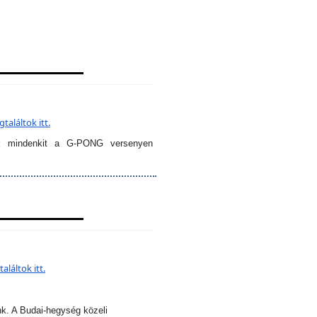
aláltok itt.
k mindenkit a G-PONG versenyen
láltok itt.
nk. A Budai-hegység közeli