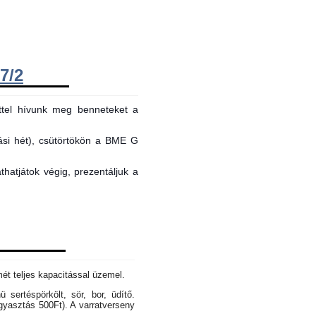
7/2
ttel hívunk meg benneteket a
tási hét), csütörtökön a BME G
hatjátok végig, prezentáljuk a
mét teljes kapacitással üzemel.
sertéspörkölt, sör, bor, üdítő.
gyasztás 500Ft). A varratverseny