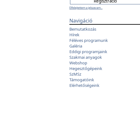
Elfelejtettem a jelszavam...
Navigáció
Bemutatkozás
Hírek
Féléves programunk
Galéria
Eddigi programjaink
Szakmai anyagok
Webshop
Hegesztőgépeink
SzMSz
Támogatóink
Elérhetőségeink