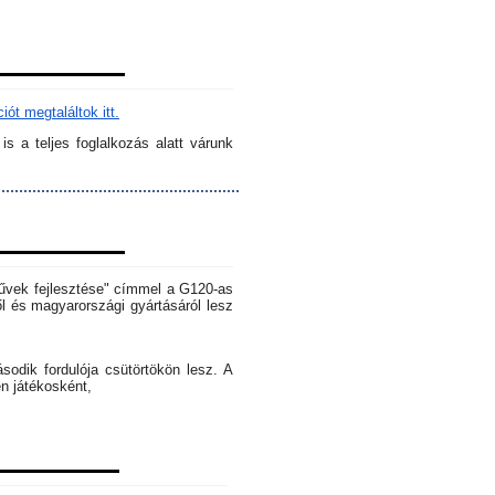
ót megtaláltok itt.
s a teljes foglalkozás alatt várunk
rművek fejlesztése" címmel a G120-as
l és magyarországi gyártásáról lesz
dik fordulója csütörtökön lesz. A
en játékosként,