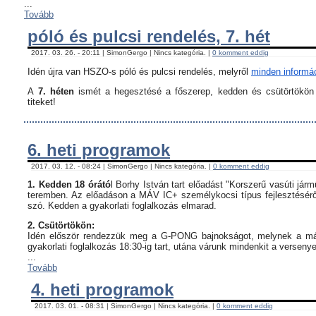
...
Tovább
póló és pulcsi rendelés, 7. hét
2017. 03. 26. - 20:11 | SimonGergo | Nincs kategória. |
0 komment eddig
Idén újra van HSZO-s póló és pulcsi rendelés, melyről
minden informáci
A
7. héten
ismét a hegesztésé a főszerep, kedden és csütörtökön i
titeket!
6. heti programok
2017. 03. 12. - 08:24 | SimonGergo | Nincs kategória. |
0 komment eddig
1. Kedden 18 órátó
l Borhy István tart előadást "Korszerű vasúti já
teremben. Az előadáson a MÁV IC+ személykocsi típus fejlesztésérő
szó. Kedden a gyakorlati foglalkozás elmarad.
2. Csütörtökön:
Idén először rendezzük meg a G-PONG bajnokságot, melynek a máso
gyakorlati foglalkozás 18:30-ig tart, utána várunk mindenkit a verseny
...
Tovább
4. heti programok
2017. 03. 01. - 08:31 | SimonGergo | Nincs kategória. |
0 komment eddig