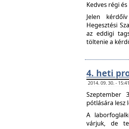
Kedves régi és 
Jelen kérdőí
Hegesztési Sza
az eddigi tag
töltenie a kérd
4. heti p
2014. 09. 30. - 15
Szeptember 3
pótlására lesz
A laborfoglal
várjuk, de t