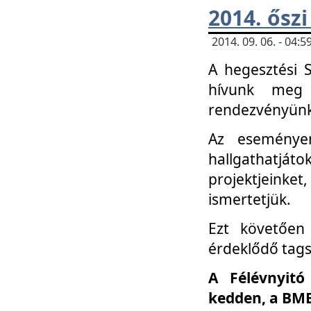
2014. őszi
2014. 09. 06. - 04
A hegesztési 
hívunk meg 
rendezvényünk
Az eseménye
hallgathatjáto
projektjeink
ismertetjük.
Ezt követően 
érdeklődő tag
A Félévnyitó
kedden, a BME