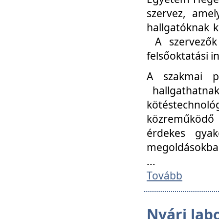
szervez, amel
hallgatóknak k
A szervezők
felsőoktatási 
A szakmai p
hallgathatna
kötéstechnológ
közreműködő i
érdekes gyak
megoldásokba
...
Tovább
Nyári lab