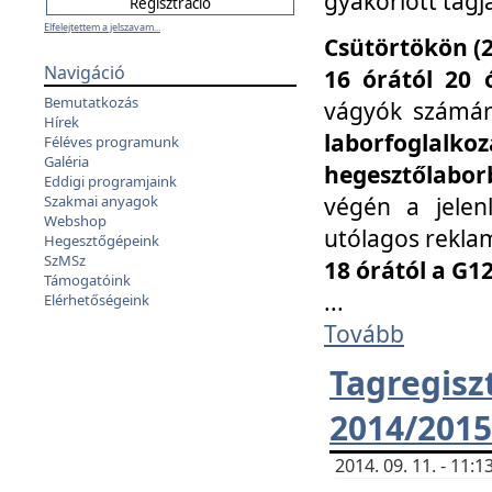
gyakorlott tagj
Elfelejtettem a jelszavam...
Csütörtökön (2
Navigáció
16 órától 20 
Bemutatkozás
vágyók számá
Hírek
laborfoglal
Féléves programunk
Galéria
hegesztőlaborb
Eddigi programjaink
végén a jelenl
Szakmai anyagok
Webshop
utólagos reklam
Hegesztőgépeink
SzMSz
18 órától a G1
Támogatóink
...
Elérhetőségeink
Tovább
Tagreg
2014/2015
2014. 09. 11. - 11