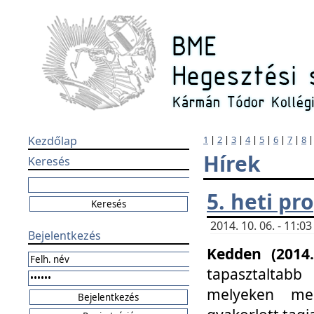
Kezdőlap
1
|
2
|
3
|
4
|
5
|
6
|
7
|
8
Hírek
Keresés
5. heti p
2014. 10. 06. - 11:
Bejelentkezés
Kedden (2014.
tapasztaltabb
melyeken meg