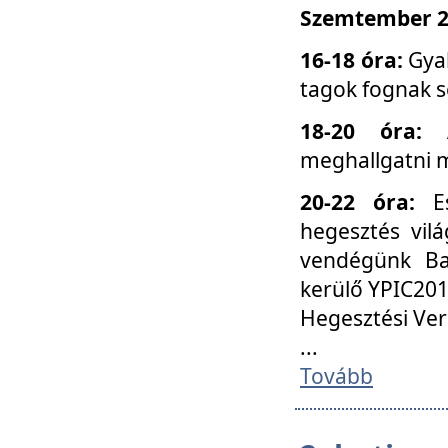
Szemtember 25
16-18 óra:
Gyak
tagok fognak s
18-20 óra:
meghallgatni m
20-22 óra:
Es
hegesztés vilá
vendégünk Ba
kerülő YPIC201
Hegesztési Ver
...
Tovább