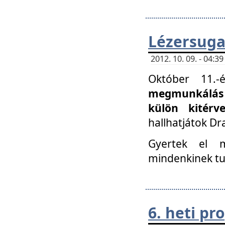
Lézersuga
2012. 10. 09. - 04:
Október 11.
megmunkálás 
külön kitér
hallhatjátok D
Gyertek el 
mindenkinek tu
6. heti p