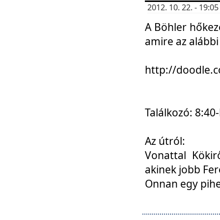
2012. 10. 22. - 19:
A Böhler hőkez
amire az alábbi
http://doodle
Találkozó: 8:40-
Az útról:
Vonattal Kökir
akinek jobb Fer
Onnan egy pihen