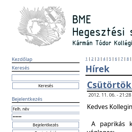
Kezdőlap
1
|
2
|
3
|
4
|
5
|
6
|
7
|
8
Hírek
Keresés
Csütörtök
2012. 11. 06. - 21:
Bejelentkezés
Kedves Kollegin
A paprikás k