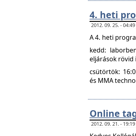
4. heti p
2012. 09. 25. - 04:
A 4. heti prog
kedd: laborbe
eljárások rövid
csütörtök: 16:
és MMA technoló
Online ta
2012. 09. 21. - 19:
Kedves Kollégá