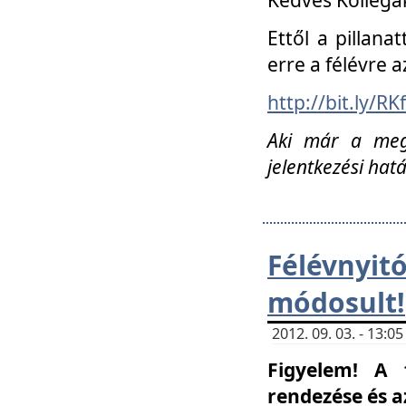
Ettől a pillana
erre a félévre a
http://bit.ly/RK
Aki már a megn
jelentkezési hat
Félévnyi
módosult!
2012. 09. 03. - 13:
Figyelem! A 
rendezése és 