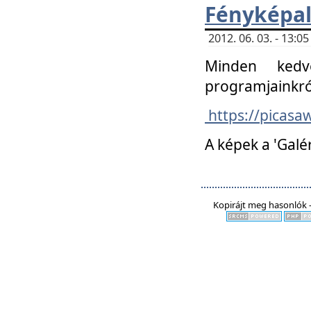
Fényképa
2012. 06. 03. - 13:
Minden kedv
programjainkró
https://picas
A képek a 'Galé
Kopirájt meg hasonlók -