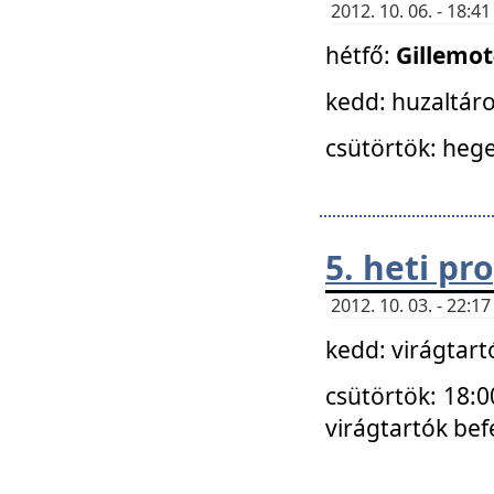
2012. 10. 06. - 18:
hétfő:
Gillemo
kedd: huzaltáro
csütörtök: hege
5. heti p
2012. 10. 03. - 22:
kedd: virágtar
csütörtök: 18:0
virágtartók bef