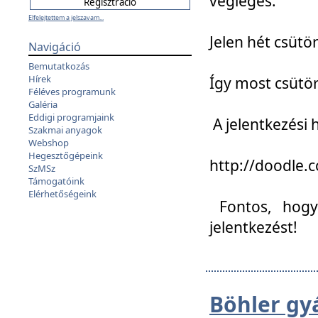
végleges:
Elfelejtettem a jelszavam...
Jelen hét csütör
Navigáció
Bemutatkozás
Hírek
Így most csütö
Féléves programunk
Galéria
Eddigi programjaink
A jelentkezési h
Szakmai anyagok
Webshop
Hegesztőgépeink
http://doodle
SzMSz
Támogatóink
Elérhetőségeink
Fontos, hogy 
jelentkezést!
Böhler gy