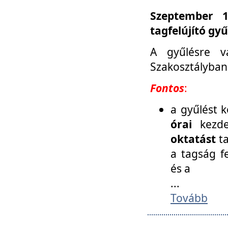
Szeptember 1
tagfelújító gy
A gyűlésre v
Szakosztályban
Fontos
:
a gyűlést 
órai
kezde
oktatást
t
a tagság f
és a
...
Tovább