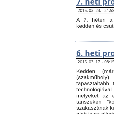
7. heti p
2015. 03. 23. - 21
A 7. héten a 
kedden és csüt
6. heti p
2015. 03. 17. - 08
Kedden (márc
(szakműhely)
tapasztaltabb 
technológiával
melyeket az e
tanszéken "k
szakaszának ki
alatt is az alko