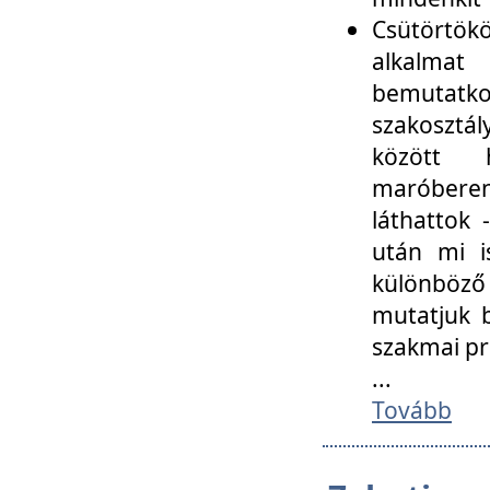
Csütörtökö
alkalmat
bemutatko
szakosztál
között
maróbere
láthattok
után mi i
különböző 
mutatjuk b
szakmai p
...
Tovább