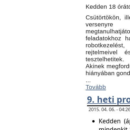
Kedden 18 órátó
Csütörtökön, i
versenyre k
megtanulhatj
feladatokhoz ha
robotkezelést
rejtelmeivel 
tesztelhetitek.
Akinek megfordu
hiányában gon
...
Tovább
9. heti p
2015. 04. 06. - 04
Kedden (áp
mindenkit 