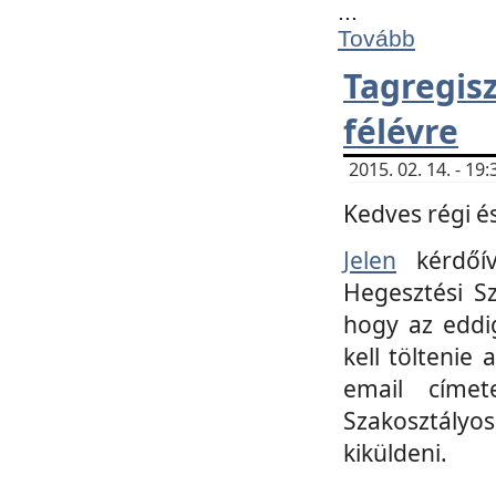
...
Tovább
Tagregi
félévre
2015. 02. 14. - 1
Kedves régi és
Jelen
kérdőív
Hegesztési Sz
hogy az eddi
kell töltenie
email címet
Szakosztályo
kiküldeni.