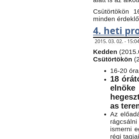
Csütörtökön 1
minden érdeklő
4. heti p
2015. 03. 02. - 15
Kedden
(2015.
Csütörtökön
(
16-20 óra
18 órát
elnöke
hegeszt
as ter
Az előad
rágcsálni
ismerni e
régi tagja