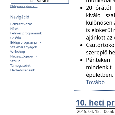
munkadarab
20 órától 
Elfelejtettem a jelszavam...
kiváló sz
Navigáció
különösen a
Bemutatkozás
Hírek
is előkerül
Féléves programunk
ajánlott az
Galéria
Eddigi programjaink
Csütörtökö
Szakmai anyagok
szereplő he
Webshop
Hegesztőgépeink
Pénteken 
SzMSz
Támogatóink
mindenkit
Elérhetőségeink
épületben. 
Tovább
10. heti 
2015. 04. 15. - 06: