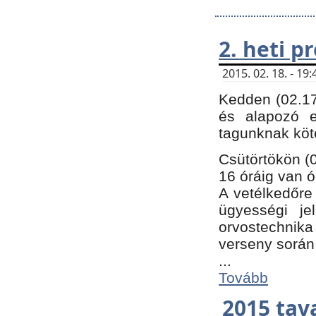
2. heti 
2015. 02. 18. - 1
Kedden (02.17
és alapozó e
tagunknak köt
Csütörtökön (0
16 óráig van ó
A vetélkedőre 
ügyességi je
orvostechnika 
verseny során
...
Tovább
2015 tav