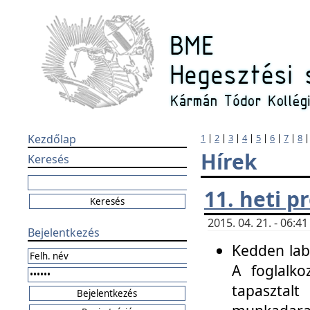
Kezdőlap
1
|
2
|
3
|
4
|
5
|
6
|
7
|
8
Hírek
Keresés
11. heti 
2015. 04. 21. - 06:
Bejelentkezés
Kedden labo
A foglalko
tapasztal