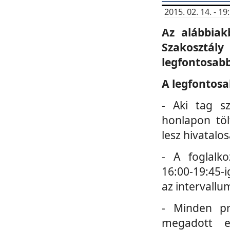
2015. 02. 14. - 
Az alábbiak
Szakosztá
legfontosabb
A legfontosa
- Aki tag s
honlapon töl
lesz hivatalo
- A foglalk
16:00-19:45-i
az intervallu
- Minden pr
megadott e