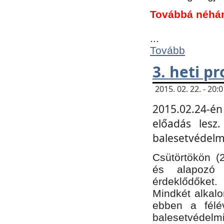
Továbbá néhá
...
Tovább
3. heti p
2015. 02. 22. - 20
2015.02.24-én
előadás lesz
balesetvédelmi
Csütörtökön (
és alapozó e
érdeklődőket.
Mindkét alkalo
ebben a félé
balesetvédelmi