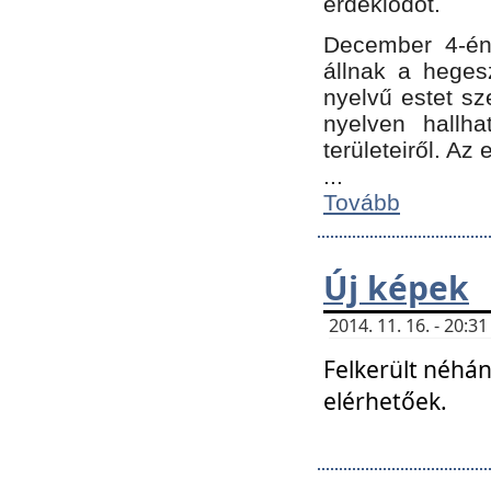
érdeklődőt.
December 4-én
állnak a hegesz
nyelvű estet sz
nyelven hallh
területeiről. A
...
Tovább
Új képek
2014. 11. 16. - 20:
Felkerült néhán
elérhetőek.