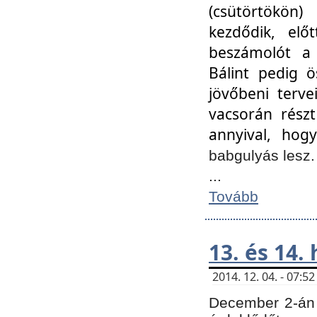
(csütörtökön
kezdődik, elő
beszámolót a 
Bálint pedig ö
jövőbeni terve
vacsorán részt
annyival, hogy
babgulyás lesz
...
Tovább
13. és 14.
2014. 12. 04. - 07:
December 2-án 