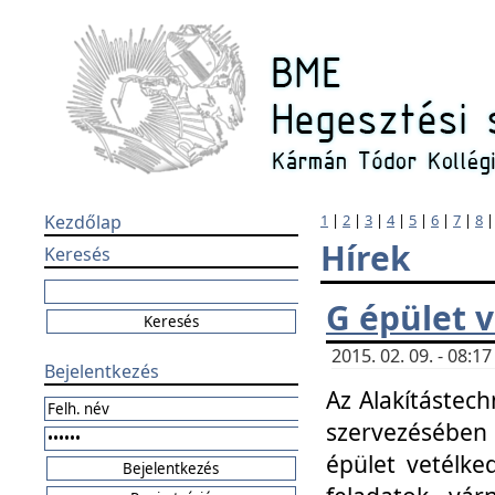
Kezdőlap
1
|
2
|
3
|
4
|
5
|
6
|
7
|
8
Hírek
Keresés
G épület 
2015. 02. 09. - 08:
Bejelentkezés
Az Alakítástech
szervezésében
épület vetélke