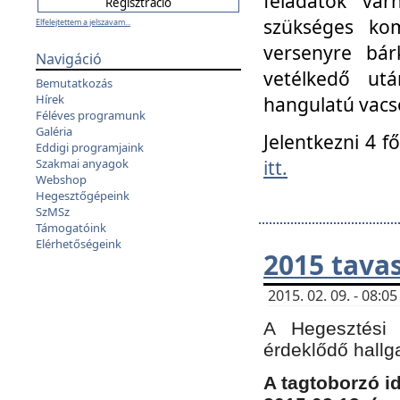
feladatok vá
szükséges kom
Elfelejtettem a jelszavam...
versenyre bár
Navigáció
vetélkedő ut
Bemutatkozás
Hírek
hangulatú vacso
Féléves programunk
Galéria
Jelentkezni 4 f
Eddigi programjaink
itt.
Szakmai anyagok
Webshop
Hegesztőgépeink
SzMSz
Támogatóink
Elérhetőségeink
2015 tavas
2015. 02. 09. - 08:
A Hegesztési 
érdeklődő hallg
A tagtoborzó i