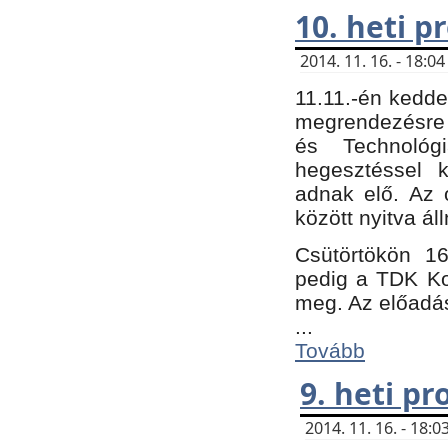
10. heti 
2014. 11. 16. - 18:
11.11.-én kedde
megrendezésre 
és Technológ
hegesztéssel k
adnak elő. Az o
között nyitva ál
Csütörtökön 16
pedig a TDK Kon
meg. Az előadá
...
Tovább
9. heti p
2014. 11. 16. - 18