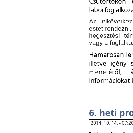
Csütörtökön 
laborfoglalkozá
Az elkövetke
estet rendezni
hegesztési té
vagy a foglalko
Hamarosan lehe
illetve igény
menetéről, á
információkat 
6. heti p
2014. 10. 14. - 07