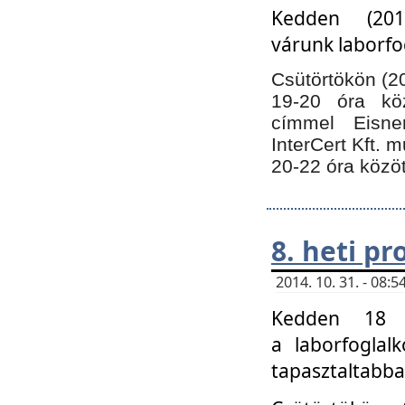
Kedden (201
várunk laborfo
Csütörtökön (20
19-20 óra kö
címmel Eisne
InterCert Kft. 
20-22 óra közöt
8. heti p
2014. 10. 31. - 08
Kedden 18 ó
a laborfoglal
tapasztaltabba