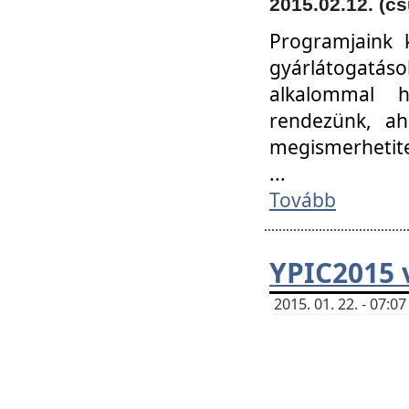
2015.02.12. (cs
Programjaink k
gyárlátogatáso
alkalommal h
rendezünk, ah
megismerhetite
...
Tovább
YPIC2015 
2015. 01. 22. - 07: