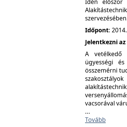
Idén először
Alakítástechni
szervezésében
Időpont
: 2014
Jelentkezni az
A vetélkedő 
ügyességi és
összemérni tud
szakosztályok 
alakítástec
versenyállom
vacsorával vár
...
Tovább