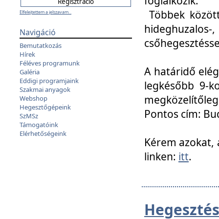
foglalkozik.
Többek között
Elfelejtettem a jelszavam...
hideghuzalo
Navigáció
csőhegesztéssel
Bemutatkozás
Hírek
Féléves programunk
A határidő elég
Galéria
Eddigi programjaink
legkésőbb 9-ko
Szakmai anyagok
megközelítőleg
Webshop
Hegesztőgépeink
Pontos cím: Bud
SzMSz
Támogatóink
Elérhetőségeink
Kérem azokat, a
linken:
itt
.
Hegesztés