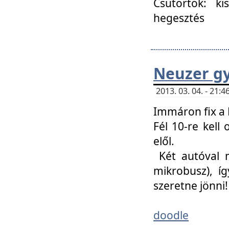
Csütörtök: ki
hegesztés
Neuzer gy
2013. 03. 04. - 21
Immáron fix a 
Fél 10-re kell
elől.
Két autóval 
mikrobusz), í
szeretne jönni!
doodle