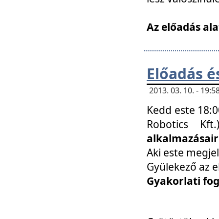
Az előadás ala
Előadás é
2013. 03. 10. - 19
Kedd este 18:0
Robotics Kf
alkalmazásairó
Aki este megjel
Gyülekező az e
Gyakorlati fo