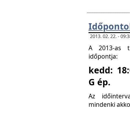
Időponto
2013. 02. 22. - 09
A 2013-as ta
időpontja:
kedd: 18:
G ép.
Az időinter
mindenki akko