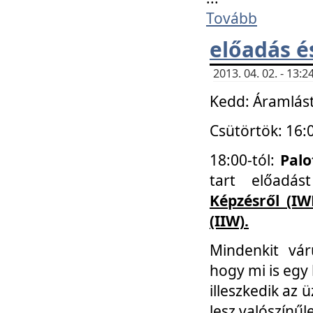
Tovább
előadás é
2013. 04. 02. - 13
Kedd: Áramlást
Csütörtök: 16:
18:00-tól:
Palo
tart előadá
Képzésről (IW
(IIW).
Mindenkit vá
hogy mi is egy
illeszkedik az
lesz valószínűl