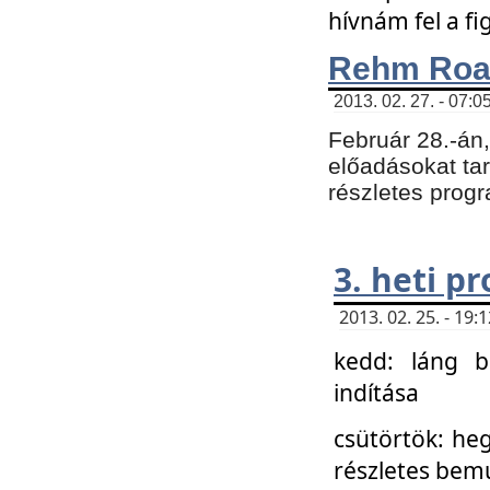
hívnám fel a f
Rehm Roa
2013. 02. 27. - 07:0
Február 28.-án
előadásokat tar
részletes prog
3. heti p
2013. 02. 25. - 19
kedd: láng b
indítása
csütörtök: he
részletes bemu