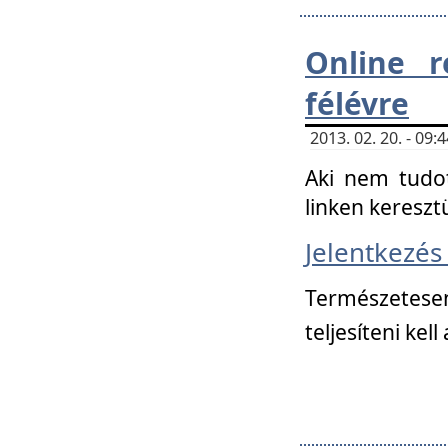
Online r
félévre
2013. 02. 20. - 09
Aki nem tudot
linken kereszt
Jelentkezé
Természetese
teljesíteni kell