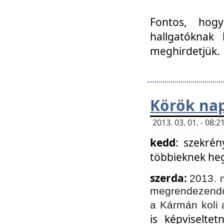
Fontos, hogy
hallgatóknak
meghirdetjük.
Körök nap
2013. 03. 01. - 08
kedd
: szekrén
többieknek he
szerda:
2013. 
megrendezendő 
a Kármán koli 
is képviselte