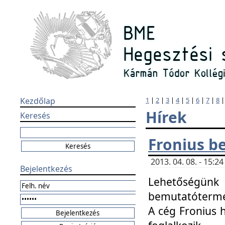
Kezdőlap
1
|
2
|
3
|
4
|
5
|
6
|
7
|
8
Hírek
Keresés
Fronius b
2013. 04. 08. - 15:
Bejelentkezés
Lehetőségünk 
bemutatótermét
A cég Fronius 