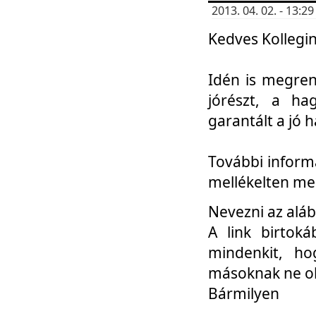
2013. 04. 02. - 13:
Kedves Kollegin
Idén is megren
jórészt, a ha
garantált a jó 
További informá
mellékelten me
Nevezni az aláb
A link birtoká
mindenkit, h
másoknak ne ok
Bármilyen
...