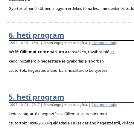
Gyertek el minél többen, nagyon érdekes téma lesz, mindenkinek tudo
6. heti program
2012. 10. 06. - 18:41 | SimonGergo | Nincs kategória. |
0 komment eddig
hétfő:
Gillemot-centenárium
a tanszéken, további infó
itt.
kedd: huzaltároló hegesztése és gyakorlás a laborban
csütörtök: hegesztés a laborban, huzaltároló befejezése
5. heti program
2012. 10. 03. - 22:17 | SimonGergo | Nincs kategória. |
0 komment eddig
kedd: virágtartók hegesztése a Gillemot-centenáriumra
csütörtök: 18:00-20:00-ig előadás a TIG és gázláng hegesztésről, virágt