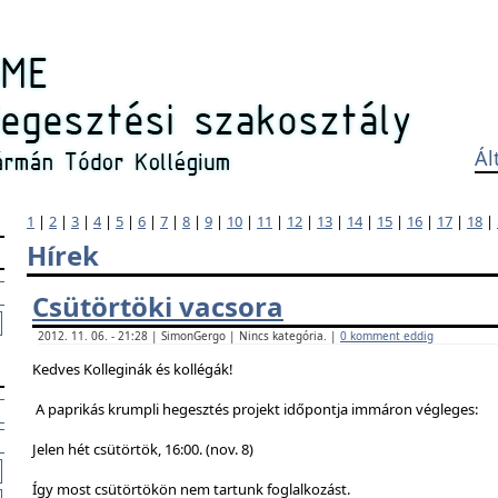
Ál
1
|
2
|
3
|
4
|
5
|
6
|
7
|
8
|
9
|
10
|
11
|
12
|
13
|
14
|
15
|
16
|
17
|
18
|
Hírek
Csütörtöki vacsora
2012. 11. 06. - 21:28 | SimonGergo | Nincs kategória. |
0 komment eddig
Kedves Kolleginák és kollégák!
A paprikás krumpli hegesztés projekt időpontja immáron végleges:
Jelen hét csütörtök, 16:00. (nov. 8)
Így most csütörtökön nem tartunk foglalkozást.