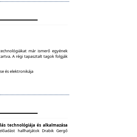
a technológiákat már ismerő egyének
artva. A régi tapasztalt tagok folgják
e és elektronikája
ás technológiája és alkalmazása
előadást hallhatjátok Drabik Gergő