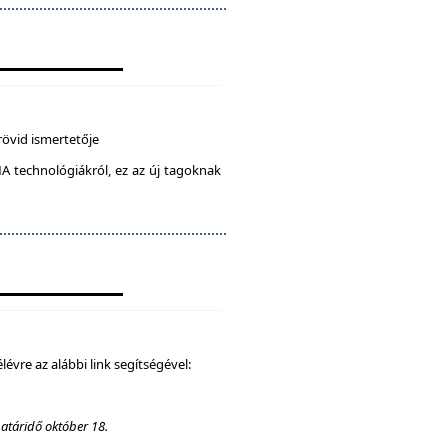
rövid ismertetője
A technológiákról, ez az új tagoknak
élévre az alábbi link segítségével:
határidő október 18.