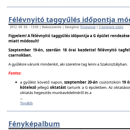
Félévnyitó taggyűlés időpontja mó
2012. 09. 03. - 13:05 | BakosLevente | Kategória:
Programok
|
0 komment eddig
Figyelem! A félévnyitó taggyűlés időpontja a G épület rendezés
miatt módosult!
Szeptember 19-én, szerdán 18 órai kezdettel félévnyitó tagfe
csarnokban.
A gyűlésre várunk mindenkit, aki szeretne tag lenni a Szakosztályban.
Fontos
:
a gyűlést követő napon,
szeptember 20-án
csütörtökön
19 ó
kötelező
jellegű
oktatást
tartunk a G épületben. Az oktatáson 
oktatás hegesztés munkavédelméről és a
...
Tovább
Fényképalbum