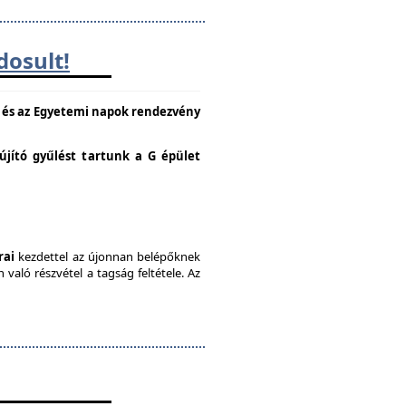
dosult!
e és az Egyetemi napok rendezvény
lújító gyűlést tartunk a G épület
rai
kezdettel az újonnan belépőknek
való részvétel a tagság feltétele. Az