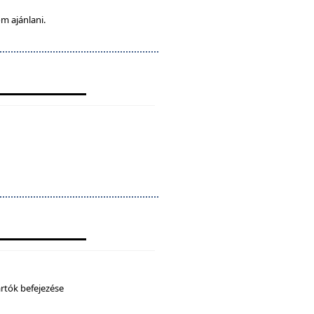
m ajánlani.
artók befejezése