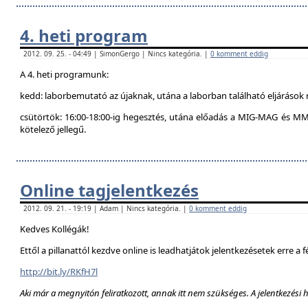
4. heti program
2012. 09. 25. - 04:49 | SimonGergo | Nincs kategória. |
0 komment eddig
A 4. heti programunk:
kedd: laborbemutató az újaknak, utána a laborban található eljárások 
csütörtök: 16:00-18:00-ig hegesztés, utána előadás a MIG-MAG és MM
kötelező jellegű.
Online tagjelentkezés
2012. 09. 21. - 19:19 | Adam | Nincs kategória. |
0 komment eddig
Kedves Kollégák!
Ettől a pillanattól kezdve online is leadhatjátok jelentkezésetek erre a f
http://bit.ly/RKfH7l
Aki már a megnyitón feliratkozott, annak itt nem szükséges. A jelentkezési 