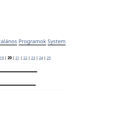
talános
Programok
System
19
|
20
|
21
|
22
|
23
|
24
|
25