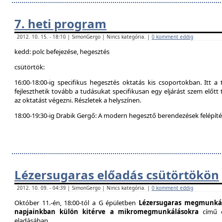
7. heti program
2012. 10. 15. - 18:10 | SimonGergo | Nincs kategória. |
0 komment eddig
kedd: polc befejezése, hegesztés
csütörtök:
16:00-18:00-ig specifikus hegesztés oktatás kis csoportokban. Itt 
fejleszthetik tovább a tudásukat specifikusan egy eljárást szem előtt t
az oktatást végezni. Részletek a helyszínen.
18:00-19:30-ig Drabik Gergő: A modern hegesztő berendezések felépítés
Lézersugaras előadás csütörtökön
2012. 10. 09. - 04:39 | SimonGergo | Nincs kategória. |
0 komment eddig
Október 11.-én, 18:00-tól a G épületben
Lézersugaras megmunkál
napjainkban külön kitérve a mikromegmunkálásokra
című 
eladásában.