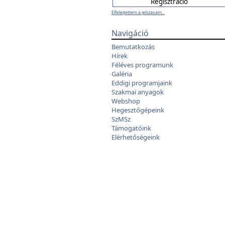
Elfelejtettem a jelszavam...
Navigáció
Bemutatkozás
Hírek
Féléves programunk
Galéria
Eddigi programjaink
Szakmai anyagok
Webshop
Hegesztőgépeink
SzMSz
Támogatóink
Elérhetőségeink