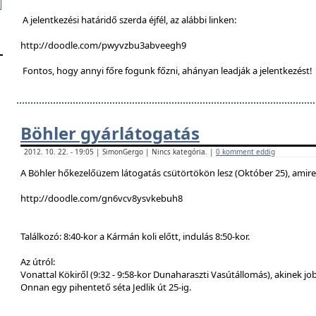
A jelentkezési határidő szerda éjfél, az alábbi linken:
http://doodle.com/pwyvzbu3abveegh9
Fontos, hogy annyi főre fogunk főzni, ahányan leadják a jelentkezést!
Böhler gyárlátogatás
2012. 10. 22. - 19:05 | SimonGergo | Nincs kategória. |
0 komment eddig
A Böhler hőkezelőüzem látogatás csütörtökön lesz (Október 25), amire a
http://doodle.com/gn6vcv8ysvkebuh8
Találkozó: 8:40-kor a Kármán koli előtt, indulás 8:50-kor.
Az útról:
Vonattal Kökiről (9:32 - 9:58-kor Dunaharaszti Vasútállomás), akinek job
Onnan egy pihentető séta Jedlik út 25-ig.