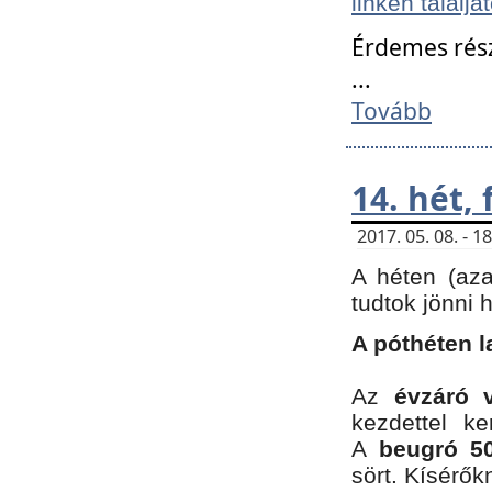
linken találjá
Érdemes rés
...
Tovább
14. hét,
2017. 05. 08. - 
A héten (az
tudtok jönni 
A póthéten l
Az
évzáró 
kezdettel k
A
beugró 50
sört. Kísérő