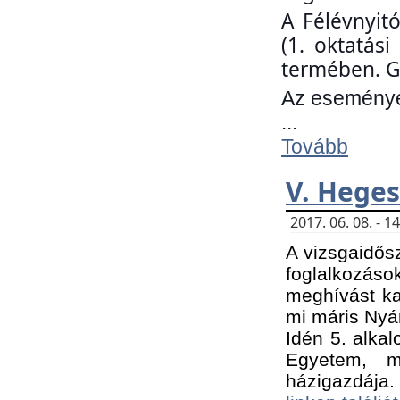
A Félévnyit
(1. oktatás
termében. G
Az eseményen
...
Tovább
V. Heges
2017. 06. 08. - 
A vizsgaidős
foglalkozás
meghívást ka
mi máris Nyár
Idén 5. alka
Egyetem, m
házigazdája.