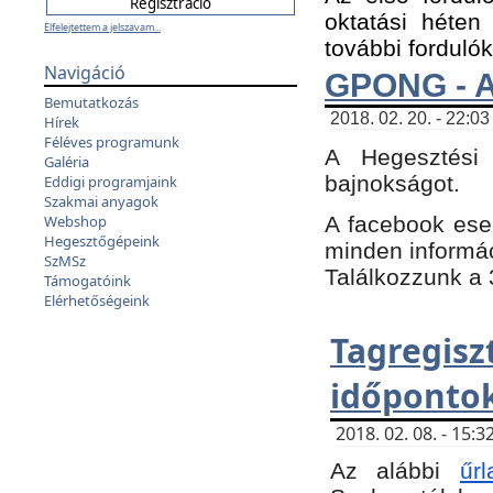
oktatási héten
Elfelejtettem a jelszavam...
további fordulók
Navigáció
GPONG - A
Bemutatkozás
2018. 02. 20. - 22:03
Hírek
Féléves programunk
A Hegesztési
Galéria
bajnokságot.
Eddigi programjaink
Szakmai anyagok
A facebook es
Webshop
Hegesztőgépeink
minden informáci
SzMSz
Találkozzunk a 3
Támogatóink
Elérhetőségeink
Tagregi
időpontok
2018. 02. 08. - 15
Az alábbi
űrl