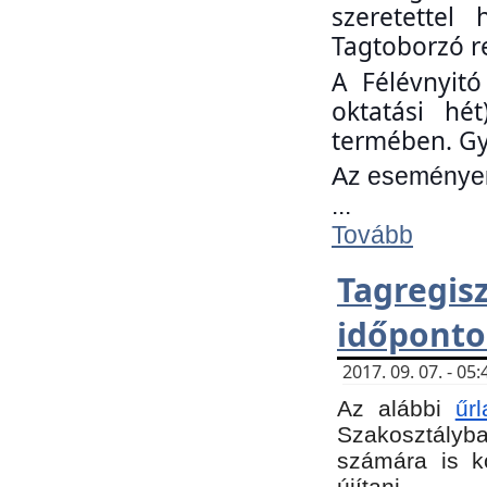
szeretettel
Tagtoborzó r
A Félévnyitó
oktatási hé
termében. Gy
Az eseményen 
...
Tovább
Tagregi
időponto
2017. 09. 07. - 0
Az alábbi
űr
Szakosztályba.
számára is k
újítani.