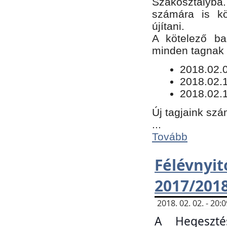
Szakosztályba.
számára is kö
újítani.
​A kötelező ba
minden tagnak m
​2018.02.
2018.02.
2018.02.1
Új tagjaink szá
...
Tovább
Félévn
2017/201
2018. 02. 02. - 20
A Hegeszté