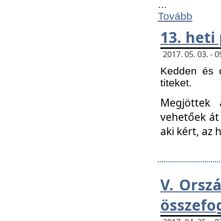
...
Tovább
13. heti
2017. 05. 03. -
Kedden és c
titeket.
Megjöttek 
vehetőek át
aki kért, az
V. Orsz
összefo