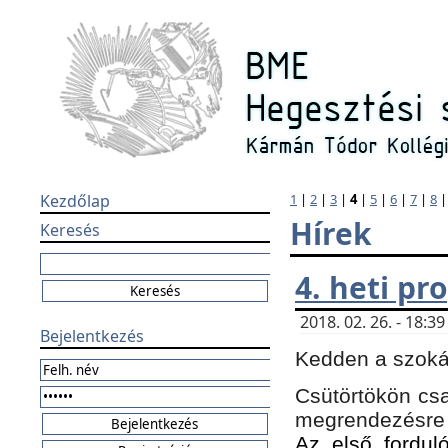
Kezdőlap
1
|
2
|
3
|
4
|
5
|
6
|
7
|
8
Hírek
Keresés
4. heti p
2018. 02. 26. - 18:
Bejelentkezés
Kedden a szokás
Csütörtökön csa
megrendezésre 
Az első forduló