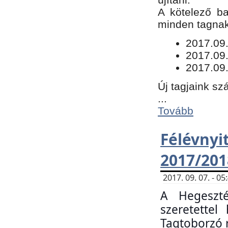
​A kötelező b
minden tagnak 
​2017.09
2017.09
2017.09.
Új tagjaink sz
...
Tovább
Félévn
2017/201
2017. 09. 07. - 
A Hegeszté
szeretette
Tagtoborzó 