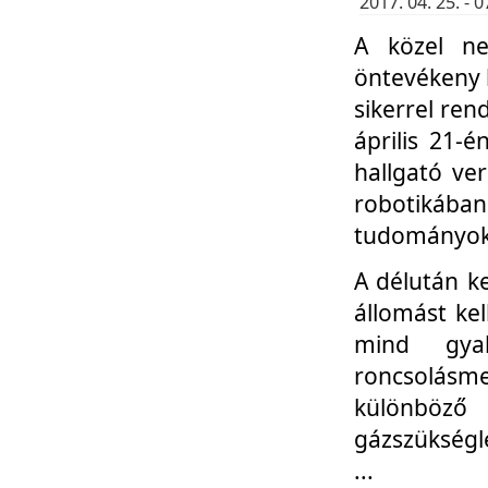
2017. 04. 25. -
A közel ne
öntevékeny k
sikerrel re
április 21-
hallgató ve
robotikáb
tudományok 
A délután k
állomást kel
mind gyak
roncsolás
különböző
gázszükségl
...