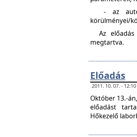
- az autóipa
körülményei/k
Az előadás
megtartva.
Előadás
2011. 10. 07. - 12:
Október 13.-án,
előadást tar
Hőkezelő labor