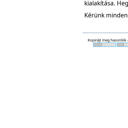
kialakítása. He
Kérünk mindenki
Kopirájt meg hasonlók -