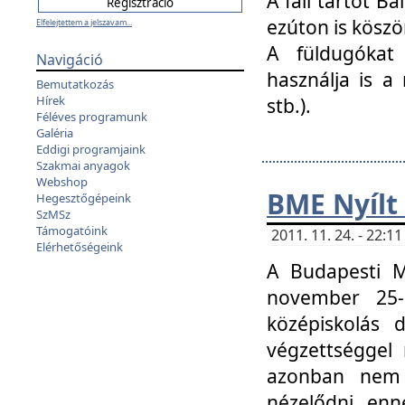
A fali tartót B
ezúton is köszö
Elfelejtettem a jelszavam...
A füldugókat
Navigáció
használja is a 
Bemutatkozás
Hírek
stb.).
Féléves programunk
Galéria
Eddigi programjaink
Szakmai anyagok
Webshop
BME Nyílt
Hegesztőgépeink
SzMSz
Támogatóink
2011. 11. 24. - 22:
Elérhetőségeink
A Budapesti 
november 25-
középiskolás d
végzettséggel
azonban nem 
nézelődni, enn