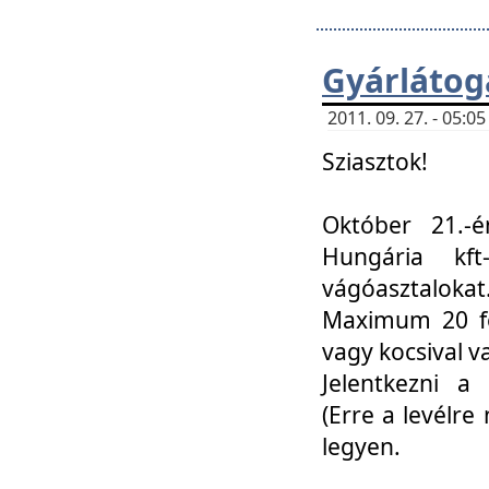
Gyárlátoga
2011. 09. 27. - 05:
Sziasztok!
Október 21.-é
Hungária kf
vágóasztalokat
Maximum 20 fő
vagy kocsival 
Jelentkezni a 
(Erre a levélre 
legyen.