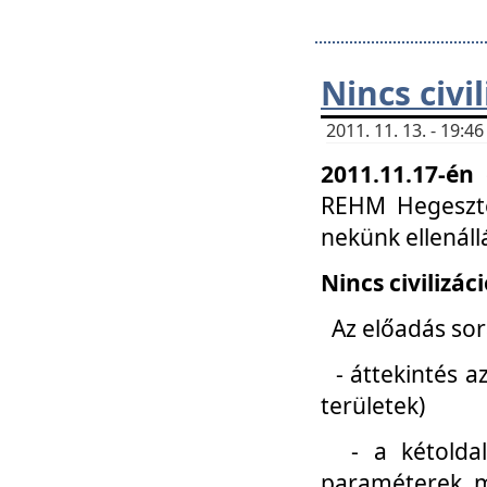
Nincs civi
2011. 11. 13. - 19:
2011.11.17-én
REHM Hegeszté
nekünk ellenál
Nincs civilizác
Az előadás sorá
- áttekintés az
területek)
- a kétoldali 
paraméterek, m