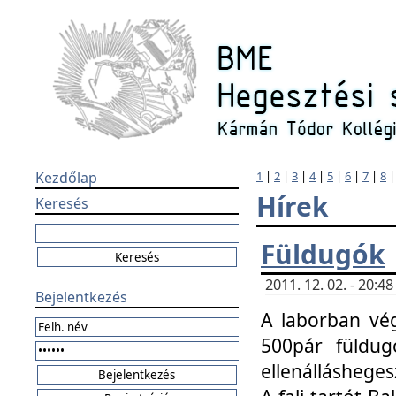
Kezdőlap
1
|
2
|
3
|
4
|
5
|
6
|
7
|
8
Hírek
Keresés
Füldugók
2011. 12. 02. - 20:
Bejelentkezés
A laborban vég
500pár füldugó
ellenállásheges