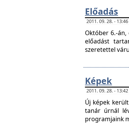
Előadás
2011. 09. 28. - 13:
Október 6.-án,
előadást tart
szeretettel vá
Képek
2011. 09. 28. - 13:
Új képek kerülte
tanár úrnál lé
programjaink m