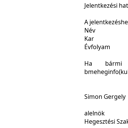
Jelentkezési ha
A jelentkezéshe
Név
Kar
Évfolyam
Ha bármi 
bmeheginfo(kuk
Simon Gergely
alelnök
Hegesztési Sza