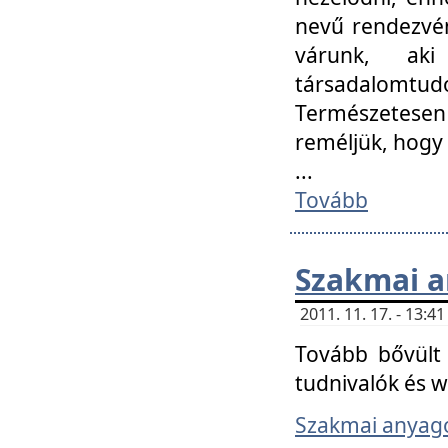
nevű rendezvén
várunk, aki
társadalomtud
Természetesen
reméljük, hogy
...
Tovább
Szakmai 
2011. 11. 17. - 13:
Tovább bővült 
tudnivalók és 
Szakmai anyag