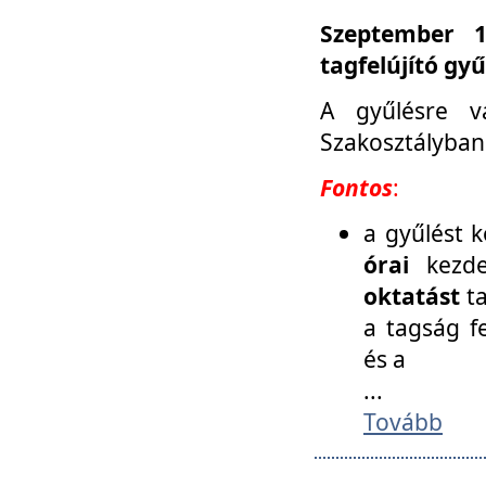
Szeptember 1
tagfelújító gy
A gyűlésre v
Szakosztályban
Fontos
:
a gyűlést 
órai
kezde
oktatást
t
a tagság f
és a
...
Tovább