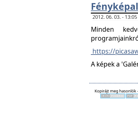
Fényképa
2012. 06. 03. - 13:
Minden kedv
programjainkró
https://picas
A képek a 'Galé
Kopirájt meg hasonlók -