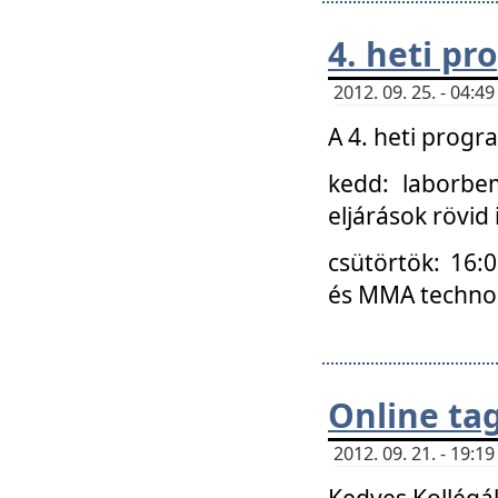
4. heti p
2012. 09. 25. - 04:
A 4. heti prog
kedd: laborbe
eljárások rövid
csütörtök: 16:
és MMA technoló
Online ta
2012. 09. 21. - 19:
Kedves Kollégá