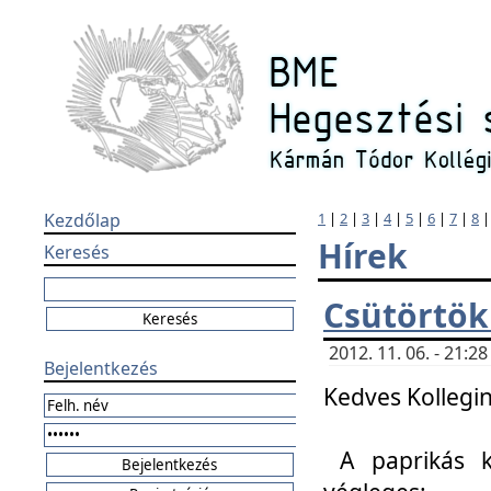
Kezdőlap
1
|
2
|
3
|
4
|
5
|
6
|
7
|
8
Hírek
Keresés
Csütörtök
2012. 11. 06. - 21:
Bejelentkezés
Kedves Kollegin
A paprikás k