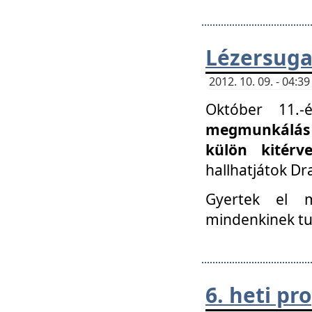
Lézersuga
2012. 10. 09. - 04:
Október 11.
megmunkálás 
külön kitér
hallhatjátok D
Gyertek el 
mindenkinek tu
6. heti p