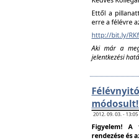
Ettől a pillana
erre a félévre a
http://bit.ly/RK
Aki már a megn
jelentkezési hat
Félévnyi
módosult!
2012. 09. 03. - 13:
Figyelem! A 
rendezése és 