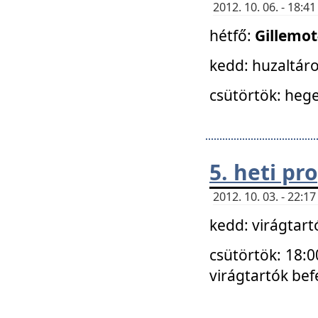
2012. 10. 06. - 18:
hétfő:
Gillemo
kedd: huzaltáro
csütörtök: hege
5. heti p
2012. 10. 03. - 22:
kedd: virágtar
csütörtök: 18:0
virágtartók bef