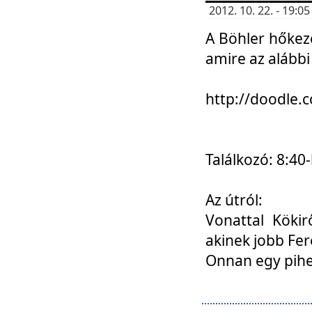
2012. 10. 22. - 19:
A Böhler hőkez
amire az alábbi
http://doodle
Találkozó: 8:40-
Az útról:
Vonattal Kökir
akinek jobb Fer
Onnan egy pihen