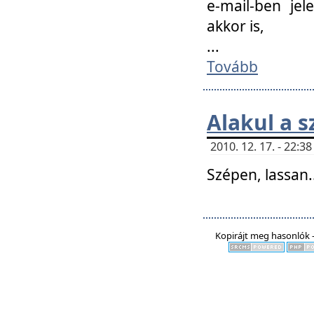
e-mail-ben jel
akkor is,
...
Tovább
Alakul a s
2010. 12. 17. - 22:
Szépen, lassan..
Kopirájt meg hasonlók -