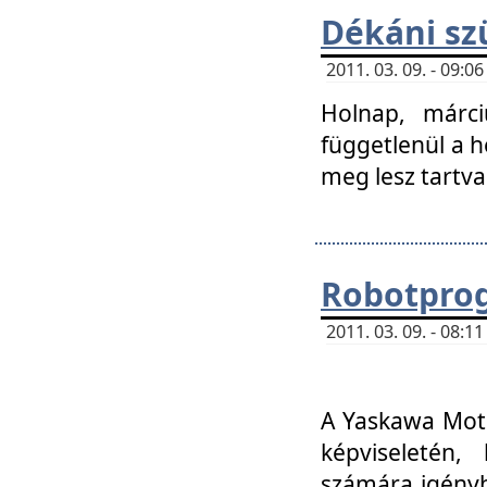
Dékáni sz
2011. 03. 09. - 09:
Holnap, márci
függetlenül a h
meg lesz tartva
Robotpro
2011. 03. 09. - 08:
A Yaskawa Moto
képviseletén, 
számára igényb