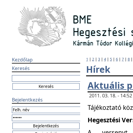
Kezdőlap
1
|
2
|
3
|
4
|
5
|
6
|
7
|
8
Hírek
Keresés
Aktuális 
2011. 03. 18. - 14:
Bejelentkezés
Tájékoztató kö
Hegesztési Vers
A versenyt 