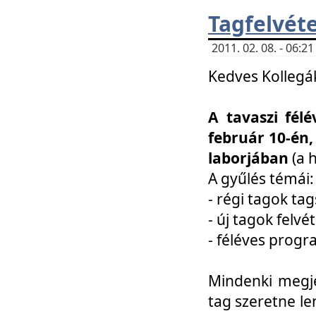
Tagfelvéte
2011. 02. 08. - 06:
Kedves Kollegá
A tavaszi fél
február 10-én,
laborjában
(a 
A gyűlés témái:
- régi tagok t
- új tagok felvé
- féléves prog
Mindenki megje
tag szeretne le