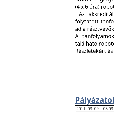
(4 x 6 óra) ro
Az akkreditál
folytatott tan
ad a résztvevő
A tanfolyamok
található robot
Részletekért és
Pályázato
2011. 03. 09. - 08: