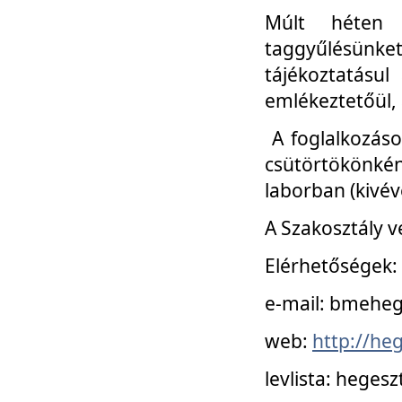
Múlt héten 
taggyűlésünke
tájékoztatásul
emlékeztetőül, a
A foglalkozáso
csütörtökönké
laborban (kivév
A Szakosztály v
Elérhetőségek:
e-mail: bmehe
web:
http://he
levlista: hege