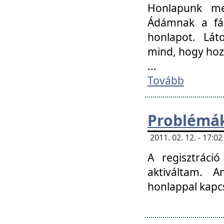
Honlapunk me
Ádámnak a fár
honlapot. Lát
mind, hogy hoz
...
Tovább
Problémák
2011. 02. 12. - 17:
A regisztráci
aktiváltam. 
honlappal kapcs