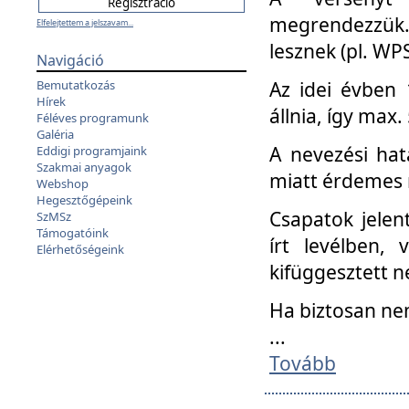
megrendezzük.
Elfelejtettem a jelszavam...
lesznek (pl. WPS
Navigáció
Az idei évben 
Bemutatkozás
Hírek
állnia, így max
Féléves programunk
Galéria
A nevezési hat
Eddigi programjaink
Szakmai anyagok
miatt érdemes 
Webshop
Hegesztőgépeink
Csapatok jele
SzMSz
Támogatóink
írt levélben,
Elérhetőségeink
kifüggesztett n
Ha biztosan ne
...
Tovább