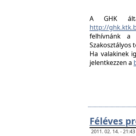
A GHK álta
http://ghk.ktk
felhívnánk a
Szakosztályos t
Ha valakinek i
jelentkezzen a
Féléves p
2011. 02. 14. - 21: