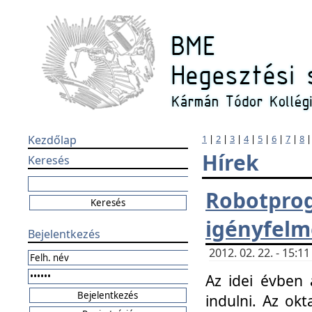
Kezdőlap
1
|
2
|
3
|
4
|
5
|
6
|
7
|
8
Hírek
Keresés
Robotpr
igényfelm
Bejelentkezés
2012. 02. 22. - 15:
Az idei évben 
indulni. Az o