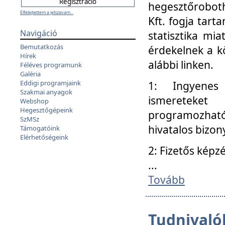
hegesztőroboth
Elfelejtettem a jelszavam...
Kft. fogja tart
Navigáció
statisztika mi
Bemutatkozás
érdekelnek a k
Hírek
alábbi linken.
Féléves programunk
Galéria
Eddigi programjaink
1: Ingyenes k
Szakmai anyagok
ismereteket
Webshop
Hegesztőgépeink
programozhat
SzMSz
hivatalos bizon
Támogatóink
Elérhetőségeink
2: Fizetős képz
...
Tovább
Tudnivalók