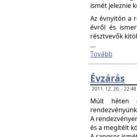
ismét jeleznie k
Az évnyitón a 
évről és ismer
résztvevők kitö
...
Tovább
Évzárás
2011. 12. 20. - 22:
Múlt héten c
rendezvényünk, 
A rendezvényen 
és a megítélt k
A rangsor ismét