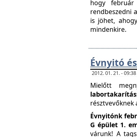
hogy február 
rendbeszedni a 
is jöhet, ahog
mindenkire.
Évnyitó és
2012. 01. 21. - 09:
Mielőtt megn
labortakarítás
résztvevőknek a 
Évnyitónk febr
G épület 1. e
várunk! A tag