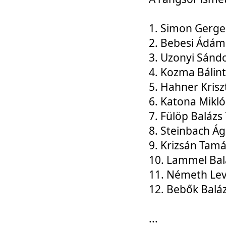
1. Simon Gerge
2. Bebesi Ádám
3. Uzonyi Sánd
4. Kozma Bálin
5. Hahner Krisz
6. Katona Mikl
7. Fülöp Balázs
8. Steinbach Á
9. Krizsán Tam
10. Lammel Bal
11. Németh Le
12. Bebők Balá
...