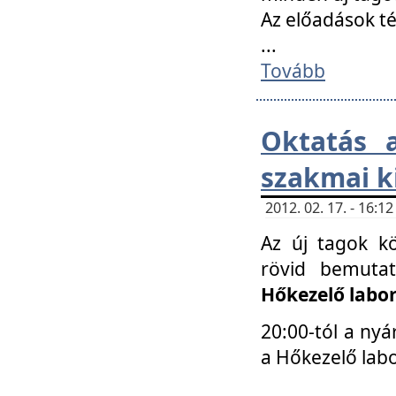
Az előadások 
...
Tovább
Oktatás 
szakmai k
2012. 02. 17. - 16:
Az új tagok k
rövid bemuta
Hőkezelő labo
20:00-tól a nyá
a Hőkezelő lab