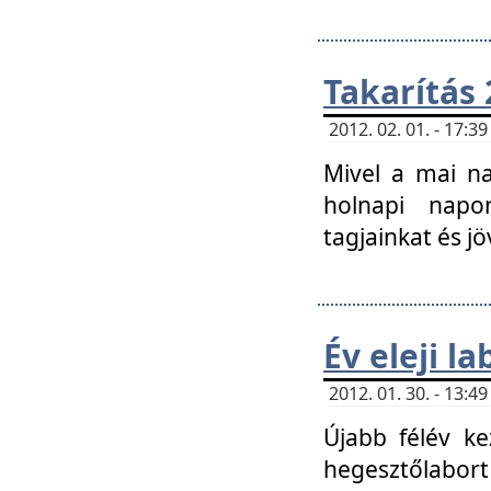
Takarítás 
2012. 02. 01. - 17:
Mivel a mai na
holnapi napon
tagjainkat és jö
Év eleji l
2012. 01. 30. - 13:
Újabb félév ke
hegesztőlabort 