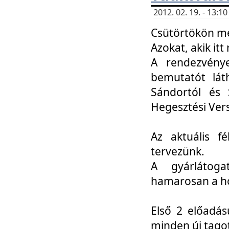
2012. 02. 19. - 13:
Csütörtökön me
Azokat, akik itt 
A rendezvénye
bemutatót lát
Sándortól és 
Hegesztési Ver
Az aktuális f
tervezünk.
A gyárlátoga
hamarosan a h
Első 2 előadás
minden új tago