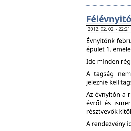
Félévnyit
2012. 02. 02. - 22:
Évnyitónk febru
épület 1. emele
Ide minden régi
A tagság nem
jeleznie kell ta
Az évnyitón a 
évről és ismer
résztvevők kitö
A rendezvény id