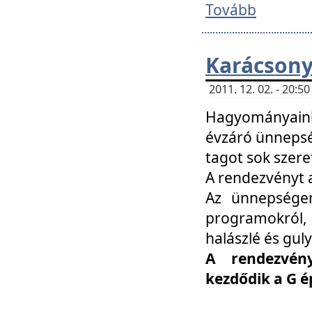
Tovább
Karácsony
2011. 12. 02. - 20:
Hagyományaink
évzáró ünnepség
tagot sok szere
A rendezvényt a
Az ünnepségen
programokról,
halászlé és guly
A rendezvén
kezdődik a G 