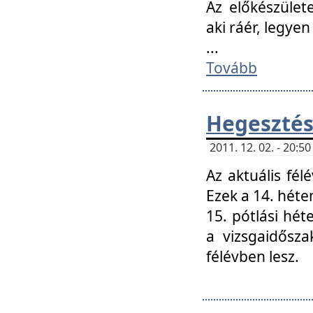
Az előkészület
aki ráér, legyen
...
Tovább
Hegesztés
2011. 12. 02. - 20:
Az aktuális fél
Ezek a 14. hét
15. pótlási hét
a vizsgaidősz
félévben lesz.