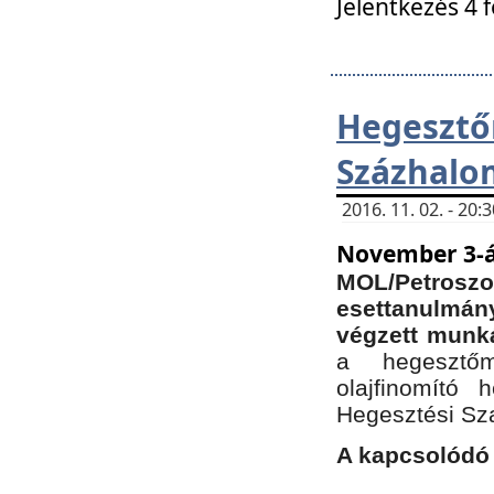
Jelentkezés 4 
Hegesz
Százhalo
2016. 11. 02. - 20
November 3-á
MOL/Petr
esettanulmá
végzett munká
a hegesztőm
olajfinomító 
Hegesztési Sz
A kapcsolódó