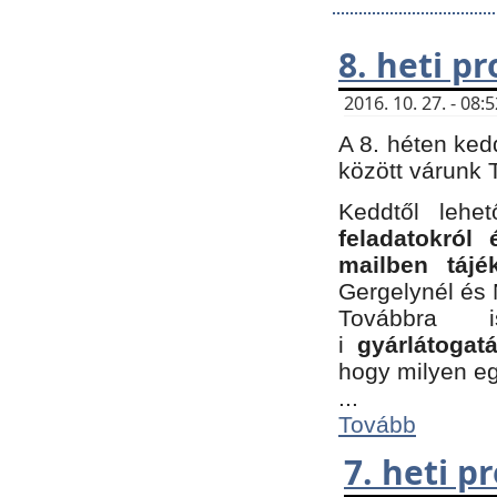
8. heti p
2016. 10. 27. - 08
A 8. héten ked
között várunk T
Keddtől leh
feladatokról
mailben tájé
Gergelynél és 
Továbbra 
i
gyárlátoga
hogy milyen e
...
Tovább
7. heti 