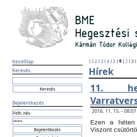
Kezdőlap
1
|
2
|
3
|
4
|
5
|
6
|
7
|
8
Hírek
Keresés
11. h
Varratver
Bejelentkezés
2016. 11. 15. - 08:
Ezen a héten 
Viszont csütört