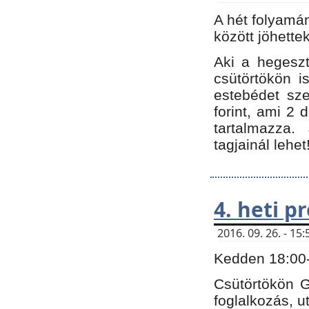
A hét folyamá
között jöhette
Aki a hegeszt
csütörtökön i
estebédet sze
forint, ami 2 
tartalmazza.
tagjainál lehet
4. heti 
2016. 09. 26. - 1
Kedden 18:00-t
Csütörtökön G
foglalkozás, ut