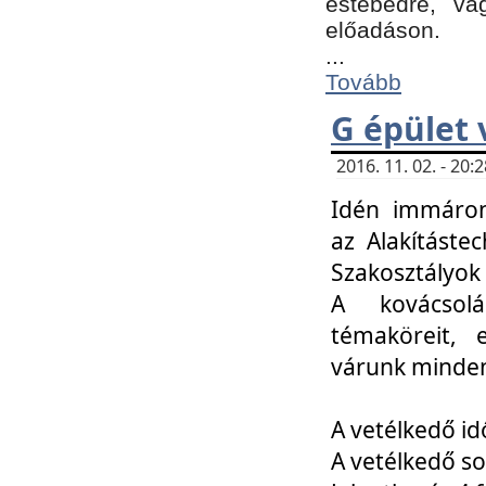
estebédre, va
előadáson.
...
Tovább
G épület 
2016. 11. 02. - 20
Idén immáro
az Alakításte
Szakosztályok
A kovácsolá
témaköreit, e
várunk minden
A vetélkedő id
A vetélkedő so