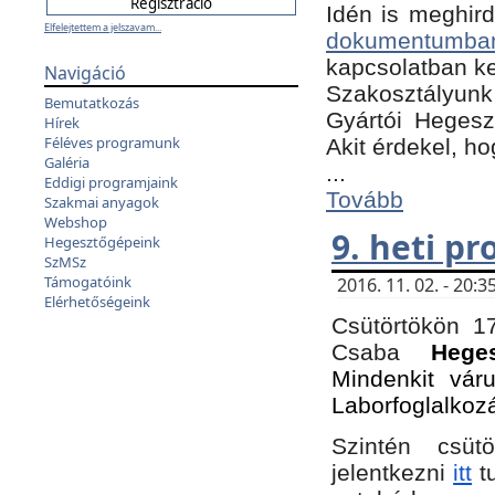
Idén is meghird
Elfelejtettem a jelszavam...
dokumentumba
kapcsolatban ke
Navigáció
Szakosztályunk 
Bemutatkozás
Gyártói Hegeszt
Hírek
Féléves programunk
Akit érdekel, h
Galéria
...
Eddigi programjaink
Tovább
Szakmai anyagok
Webshop
9. heti p
Hegesztőgépeink
SzMSz
Támogatóink
2016. 11. 02. - 20
Elérhetőségeink
Csütörtökön 17
Csaba
Hege
Mindenkit vár
Laborfoglalkoz
Szintén csüt
jelentkezni
itt
tu