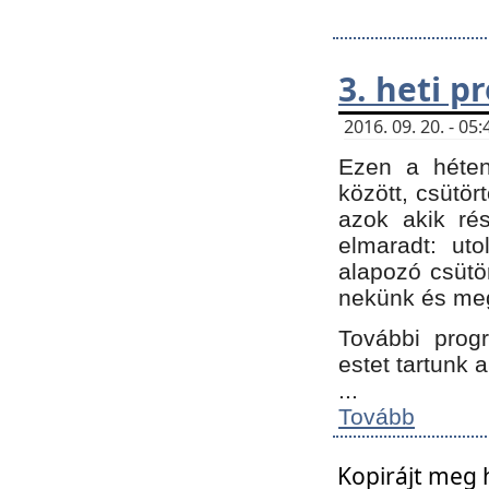
3. heti 
2016. 09. 20. - 0
Ezen a héte
között, csütör
azok akik ré
elmaradt: ut
alapozó csütör
nekünk és meg
További progr
estet tartunk 
...
Tovább
Kopirájt meg 