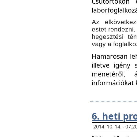
Csütörtökön 
laborfoglalkozá
Az elkövetke
estet rendezni
hegesztési té
vagy a foglalko
Hamarosan lehe
illetve igény
menetéről, á
információkat 
6. heti p
2014. 10. 14. - 07