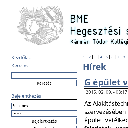
Kezdőlap
1
|
2
|
3
|
4
|
5
|
6
|
7
|
8
Hírek
Keresés
G épület 
2015. 02. 09. - 08:
Bejelentkezés
Az Alakítástech
szervezésében
épület vetélke