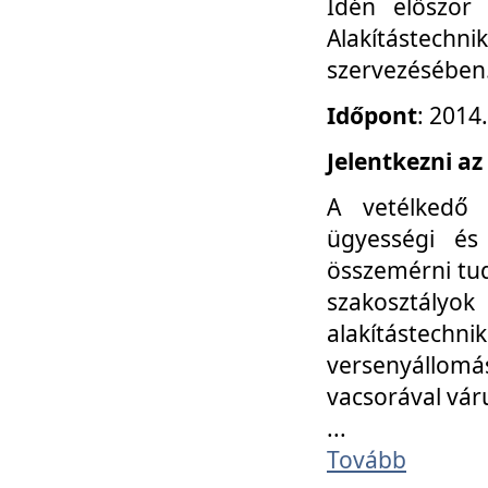
Idén először
Alakítástechni
szervezésében
Időpont
: 2014
Jelentkezni az
A vetélkedő 
ügyességi és
összemérni tud
szakosztályok 
alakítástec
versenyállom
vacsorával vár
...
Tovább