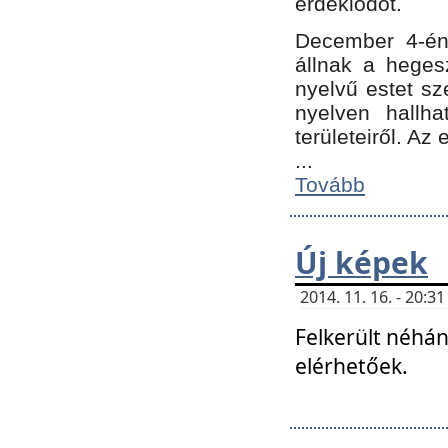
érdeklődőt.
December 4-én
állnak a hegesz
nyelvű estet sz
nyelven hallh
területeiről. A
...
Tovább
Új képek
2014. 11. 16. - 20:
Felkerült néhán
elérhetőek.