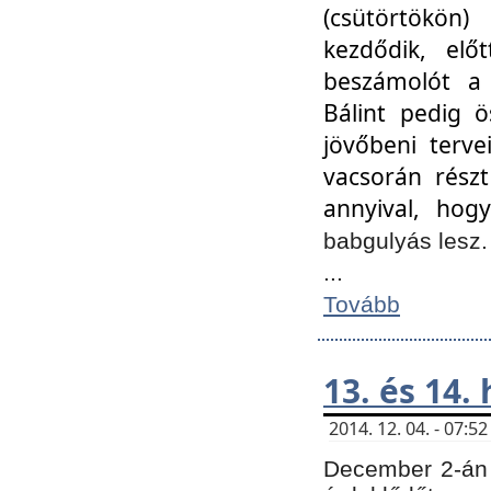
(csütörtökön
kezdődik, elő
beszámolót a 
Bálint pedig ö
jövőbeni terve
vacsorán részt
annyival, hogy
babgulyás lesz
...
Tovább
13. és 14.
2014. 12. 04. - 07:
December 2-án 