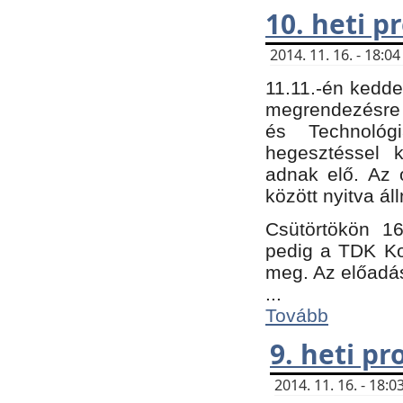
10. heti 
2014. 11. 16. - 18:
11.11.-én kedde
megrendezésre 
és Technológ
hegesztéssel k
adnak elő. Az o
között nyitva ál
Csütörtökön 16
pedig a TDK Kon
meg. Az előadá
...
Tovább
9. heti p
2014. 11. 16. - 18