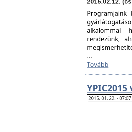
2015.02.12. (cs
Programjaink k
gyárlátogatáso
alkalommal h
rendezünk, ah
megismerhetite
...
Tovább
YPIC2015 
2015. 01. 22. - 07: