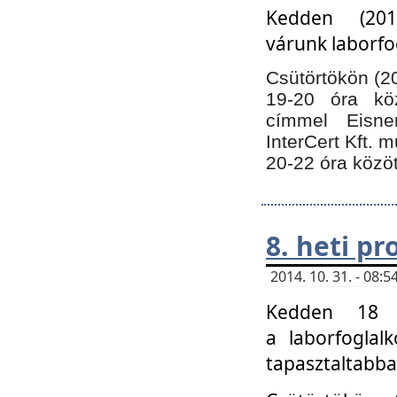
Kedden (201
várunk laborfo
Csütörtökön (20
19-20 óra kö
címmel Eisne
InterCert Kft. 
20-22 óra közöt
8. heti p
2014. 10. 31. - 08
Kedden 18 ó
a laborfoglal
tapasztaltabba