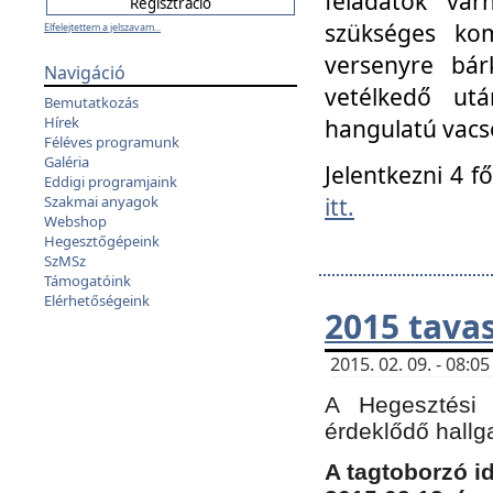
feladatok vá
szükséges kom
Elfelejtettem a jelszavam...
versenyre bár
Navigáció
vetélkedő ut
Bemutatkozás
Hírek
hangulatú vacso
Féléves programunk
Galéria
Jelentkezni 4 f
Eddigi programjaink
itt.
Szakmai anyagok
Webshop
Hegesztőgépeink
SzMSz
Támogatóink
Elérhetőségeink
2015 tavas
2015. 02. 09. - 08:
A Hegesztési 
érdeklődő hallg
A tagtoborzó i