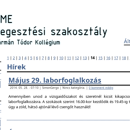
Ál
1
|
2
|
3
|
4
|
5
|
6
|
7
|
8
|
9
|
10
|
11
|
12
|
13
|
14
|
15
|
16
|
17
|
18
|
Hírek
Május 29. laborfoglalkozás
2014. 05. 28. - 07:10 | SimonGergo | Nincs kategória. |
0 komment eddig
Amennyiben unod a vizsgaidőszakot és szeretnél kicsit kikapcso
laborfoglalkozásra. A szokások szerint 16.00-kor kezdődik és 19.45-i
úgy a zöld, hátsó ajtónál lévő csengőt használd!