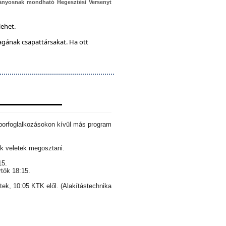
ányosnak mondható Hegesztési Versenyt
lehet.
magának csapattársakat. Ha ott
aborfoglalkozásokon kívül más program
k veletek megosztani.
15.
rtök 18:15.
ntek, 10:05 KTK elől. (Alakítástechnika