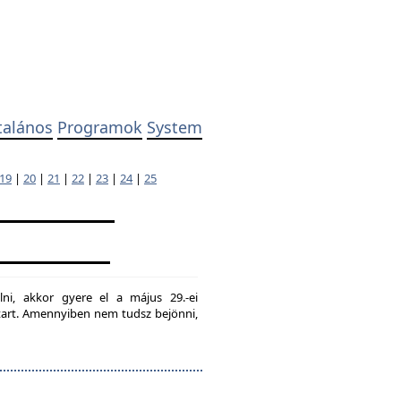
talános
Programok
System
19
|
20
|
21
|
22
|
23
|
24
|
25
lni, akkor gyere el a május 29.-ei
g tart. Amennyiben nem tudsz bejönni,