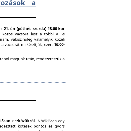
lkozások a
 21.-én (póthét szerda) 18:00-kor
n közös vacsora lesz a többi ATT-s
ram, valószínűleg valamelyik közeli
 a vacsorát mi készítjük, ezért
16:00-
 tenni magunk után, rendszerezzük a
iScan eszközükről.
A WikiScan egy
hegesztett kötések pontos és gyors