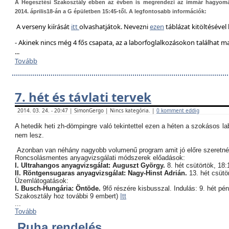
A Hegesztési Szakosztály ebben az évben is megrendezi az immár hagyom
2014. április18-án a G épületben 15:45-től. A legfontosabb információk:
A verseny kiírását
itt
olvashatjátok. Nevezni
ezen
táblázat kitöltésével 
- Akinek nincs még 4 fős csapata, az a laborfoglalkozásokon találhat 
...
Tovább
7. hét és távlati tervek
2014. 03. 24. - 20:47 | SimonGergo | Nincs kategória. |
0 komment eddig
A hetedik heti zh-dömpingre való tekintettel ezen a héten a szokásos l
nem lesz.
Azonban van néhány nagyobb volumenű program amit jó előre szeretné
Roncsolásmentes anyagvizsgálati módszerek előadások:
I. Ultrahangos anyagvizsgálat: Auguszt György.
8. hét csütörtök, 18:
II. Röntgensugaras anyagvizsgálat: Nagy-Hinst Adrián.
13. hét csütö
Üzemlátogatások:
I. Busch-Hungária: Öntöde.
9fő részére kisbusszal. Indulás: 9. hét pé
Szakosztály hoz további 9 embert)
Itt
...
Tovább
Ruha rendelés