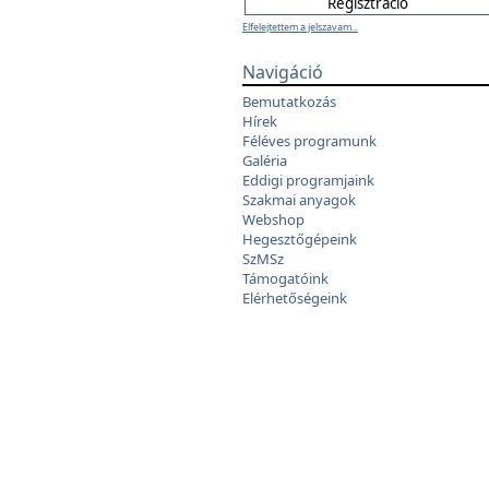
Elfelejtettem a jelszavam...
Navigáció
Bemutatkozás
Hírek
Féléves programunk
Galéria
Eddigi programjaink
Szakmai anyagok
Webshop
Hegesztőgépeink
SzMSz
Támogatóink
Elérhetőségeink