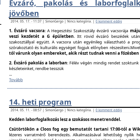
Évzáró, pakolás és laborfogla​
jövőben
2014. 05. 17. - 11:37 | SimonGergo | Nincs kategória. |
0 komment eddig
1. Évzáró vacsora
: A Hegesztési Szakosztály évzáró vacsorája
május
veszi kezdetét a G épületben
. Itt rövid évzáró beszédek utá
szakosztállyal együtt. A vacsora után egyénileg választható a prog
szórakoztató és kulturális egységet fogjuk előnyben részesíteni.Mivel
tól várunk olyan embereket, akik részt tudnak venni a főzésben
2. Évzáró pakolás a laborban
: Félév végén mindig rendet szoktunk
készleteinket, rendbe tesszük
...
Tovább
14. heti program
2014. 05. 11. - 08:57 | SimonGergo | Nincs kategória. |
0 komment eddig
Kedden laborfoglalkozás lesz a szokásos menetrenddel.
Csütörtökön a Cloos fog egy bemutatót tartani 17:00-tól a Wik
lézeres varratmérő berendezés. Alkalmazásával lehetőség nyílik 