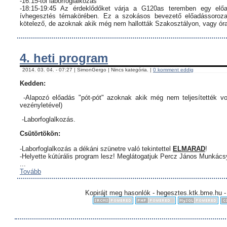
-16:15-től laborfoglalkozás
-18:15-19:45 Az érdeklődőket várja a G120as teremben egy előa
ívhegesztés témakörében. Ez a szokásos bevezető előadássorozat
kötelező, de azoknak akik még nem hallották Szakosztályon, vagy órar
4. heti program
2014. 03. 04. - 07:27 | SimonGergo | Nincs kategória. |
0 komment eddig
Kedden:
-Alapozó előadás "pót-pót" azoknak akik még nem teljesítették vo
vezényletével)
-Laborfoglalkozás.
Csütörtökön:
-Laborfoglalkozás a dékáni szünetre való tekintettel
ELMARAD
!
-Helyette kútúrális program lesz! Meglátogatjuk Percz János Munkác
...
Tovább
Kopirájt meg hasonlók - hegesztes.ktk.bme.hu -