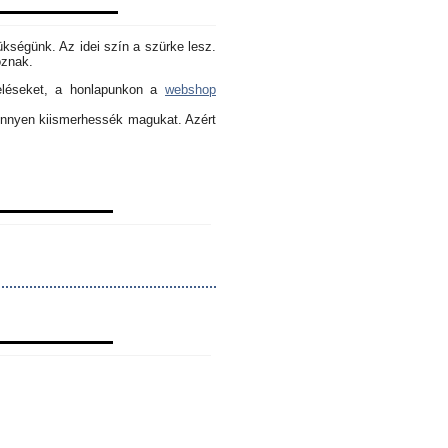
ükségünk. Az idei szín a szürke lesz.
oznak.
eléseket, a honlapunkon a
webshop
könnyen kiismerhessék magukat. Azért