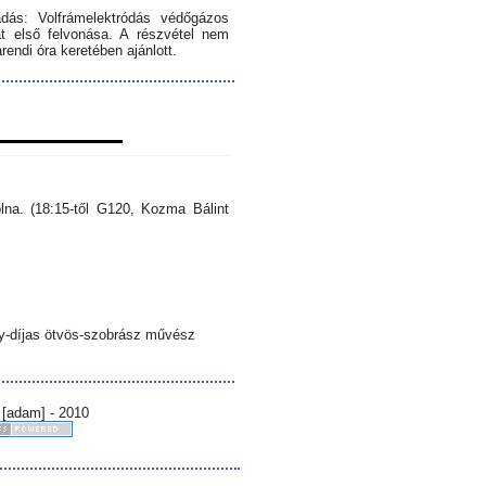
dás: Volfrámelektródás védőgázos
 első felvonása. A részvétel nem
endi óra keretében ajánlott.
lna. (18:15-től G120, Kozma Bálint
sy-díjas ötvös-szobrász művész
 [adam] - 2010