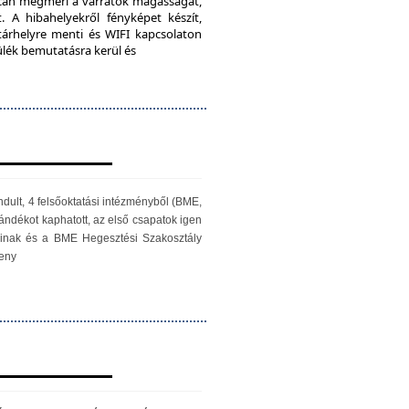
iScan megméri a varratok magasságát,
. A hibahelyekről fényképet készít,
 tárhelyre menti és WIFI kapcsolaton
zülék bemutatásra kerül és
ndult, 4 felsőoktatási intézményből (BME,
ándékot kaphatott, az első csapatok igen
óinak és a BME Hegesztési Szakosztály
seny