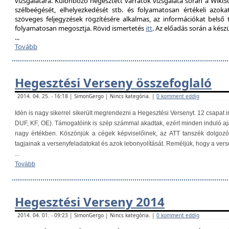
vizsgálatára. Különböző hegesztett varratok vizsgálata során a Wik
szélbeégését, elhelyezkedését stb. és folyamatosan értékeli azokat
szöveges feljegyzések rögzítésére alkalmas, az információkat belső
folyamatosan megosztja. Rövid ismertetés
itt
. Az előadás során a kés
...
Tovább
Hegesztési Verseny összefoglaló
2014. 04. 25. - 16:18 | SimonGergo | Nincs kategória. |
0 komment eddig
Idén is nagy sikerrel sikerült megrendezni a Hegesztési Versenyt. 12 csapat i
DUF, KF, OE). Támogatóink is szép számmal akadtak, ezért minden induló aj
nagy értékben. Köszönjük a cégek képviselőinek, az ATT tanszék dolgoz
tagjainak a versenyfeladatokat és azok lebonyolítását. Reméljük, hogy a ver
...
Tovább
Hegesztési Verseny 2014
2014. 04. 01. - 09:23 | SimonGergo | Nincs kategória. |
0 komment eddig