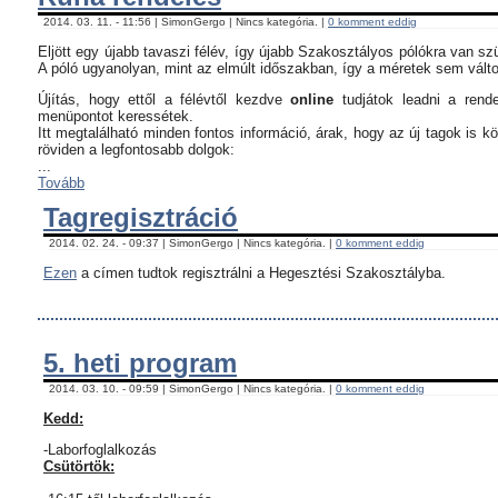
2014. 03. 11. - 11:56 | SimonGergo | Nincs kategória. |
0 komment eddig
Eljött egy újabb tavaszi félév, így újabb Szakosztályos pólókra van sz
A póló ugyanolyan, mint az elmúlt időszakban, így a méretek sem vált
Újítás, hogy ettől a félévtől kezdve
online
tudjátok leadni a rend
menüpontot keressétek.
Itt megtalálható minden fontos információ, árak, hogy az új tagok is 
röviden a legfontosabb dolgok:
...
Tovább
Tagregisztráció
2014. 02. 24. - 09:37 | SimonGergo | Nincs kategória. |
0 komment eddig
Ezen
a címen tudtok regisztrálni a Hegesztési Szakosztályba.
5. heti program
2014. 03. 10. - 09:59 | SimonGergo | Nincs kategória. |
0 komment eddig
Kedd:
-Laborfoglalkozás
Csütörtök: