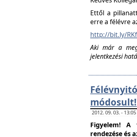
Ettől a pillana
erre a félévre a
http://bit.ly/RK
Aki már a megn
jelentkezési hat
Félévnyi
módosult!
2012. 09. 03. - 13:
Figyelem! A 
rendezése és 