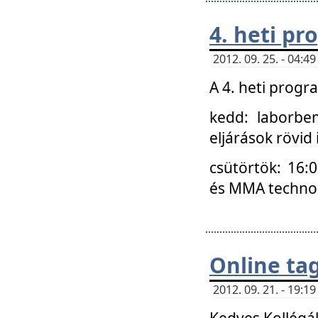
4. heti p
2012. 09. 25. - 04:
A 4. heti prog
kedd: laborbe
eljárások rövid
csütörtök: 16:
és MMA technoló
Online ta
2012. 09. 21. - 19:
Kedves Kollégá