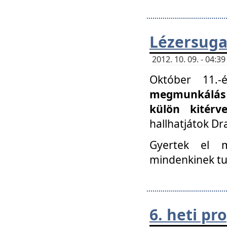
Lézersuga
2012. 10. 09. - 04:
Október 11.
megmunkálás 
külön kitér
hallhatjátok D
Gyertek el 
mindenkinek tu
6. heti p