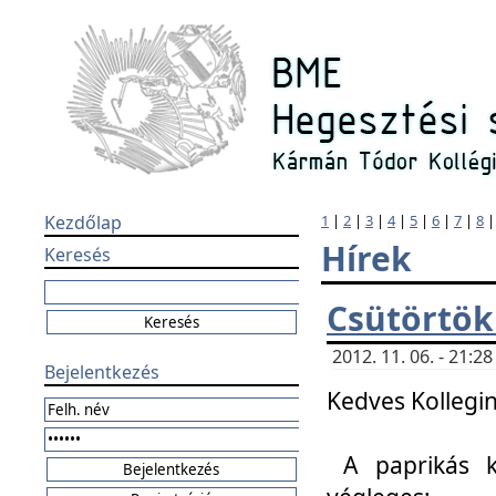
Kezdőlap
1
|
2
|
3
|
4
|
5
|
6
|
7
|
8
Hírek
Keresés
Csütörtök
2012. 11. 06. - 21:
Bejelentkezés
Kedves Kollegin
A paprikás k