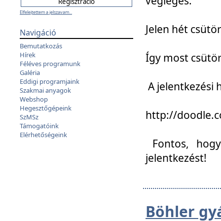
végleges:
Elfelejtettem a jelszavam...
Jelen hét csütör
Navigáció
Bemutatkozás
Hírek
Így most csütö
Féléves programunk
Galéria
Eddigi programjaink
A jelentkezési h
Szakmai anyagok
Webshop
Hegesztőgépeink
http://doodle
SzMSz
Támogatóink
Elérhetőségeink
Fontos, hogy 
jelentkezést!
Böhler gy