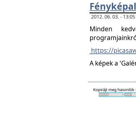
Fényképa
2012. 06. 03. - 13:
Minden kedv
programjainkró
https://picas
A képek a 'Galé
Kopirájt meg hasonlók -