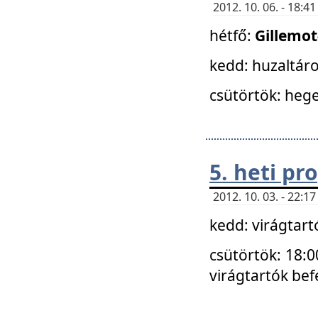
2012. 10. 06. - 18:
hétfő:
Gillemo
kedd: huzaltáro
csütörtök: hege
5. heti p
2012. 10. 03. - 22:
kedd: virágtar
csütörtök: 18:0
virágtartók bef