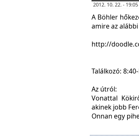
2012. 10. 22. - 19:
A Böhler hőkez
amire az alábbi
http://doodle
Találkozó: 8:40-
Az útról:
Vonattal Kökir
akinek jobb Fer
Onnan egy pihen