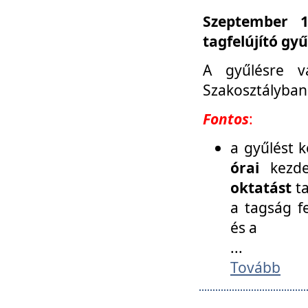
Szeptember 1
tagfelújító gy
A gyűlésre v
Szakosztályban
Fontos
:
a gyűlést 
órai
kezde
oktatást
t
a tagság f
és a
...
Tovább