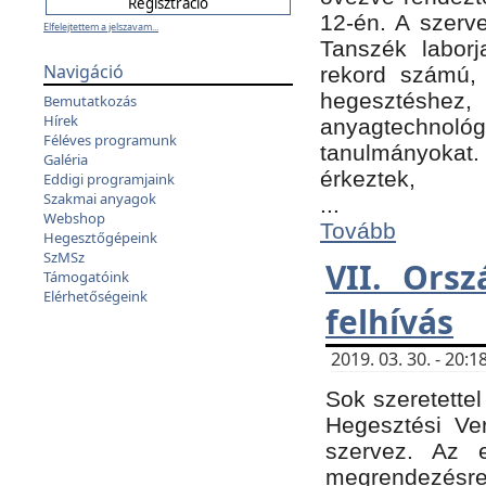
12-én. A szer
Elfelejtettem a jelszavam...
Tanszék laborj
Navigáció
rekord számú, 
hegesztéshe
Bemutatkozás
Hírek
anyagtechnológ
Féléves programunk
tanulmányokat.
Galéria
érkeztek,
Eddigi programjaink
Szakmai anyagok
...
Webshop
Tovább
Hegesztőgépeink
SzMSz
VII. Ors
Támogatóink
Elérhetőségeink
felhívás
2019. 03. 30. - 20
Sok szeretettel
Hegesztési Ve
szervez. Az 
megrendezésre 