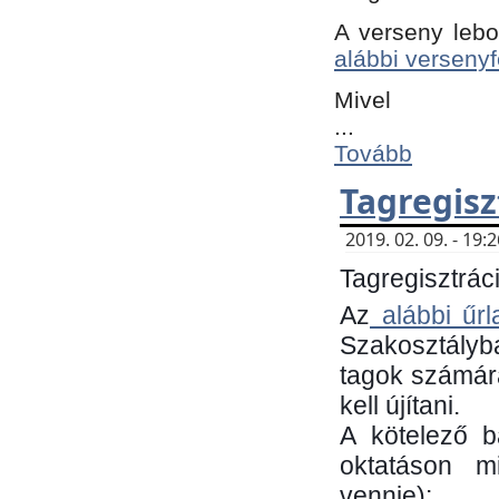
A verseny lebo
alábbi versenyf
Mivel
...
Tovább
Tagregisz
2019. 02. 09. - 19
Tagregisztráci
Az
alábbi űrl
Szakosztályb
tagok számára
kell újítani.
​A kötelező 
oktatáson m
vennie):