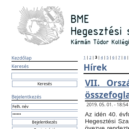
Kezdőlap
1
|
2
|
3
|
4
|
5
|
6
|
7
|
8
Hírek
Keresés
VII. Orsz
összefogl
Bejelentkezés
2019. 05. 01. - 18:
Az idén 40. évf
Hegesztési Sza
övezve rendezte