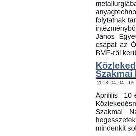
metallu
anyagtechn
folytatnak t
intézménybő
János Egyet
csapat az Ó
BME-ről kerül
Közleked
Szakmai
2018. 04. 04. - 05
Áprililis 1
Közlekedés
Szakmai N
hegesszetek 
mindenkit sok