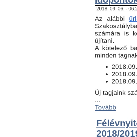
2018. 09. 06. - 06
Az alábbi
űr
Szakosztályba.
számára is k
újítani.
​A kötelező b
minden tagnak 
​2018.09
2018.09.
2018.09.
Új tagjaink sz
...
Tovább
Félévn
2018/201