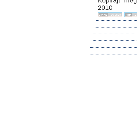
Kopirájt me
2010