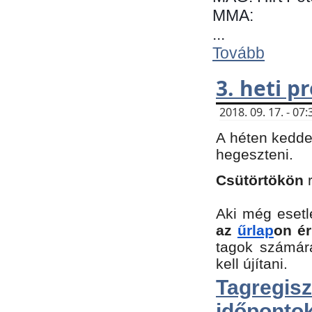
MMA:
...
Tovább
3. heti 
2018. 09. 17. - 0
A héten kedde
hegeszteni.
Csütörtökön
Aki még esetl
az
űrlap
on ér
tagok számár
kell újítani.
Tagregi
időpontok