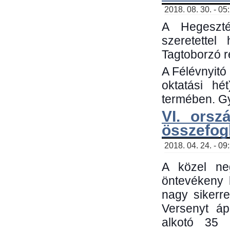
2018. 08. 30. - 05
A Hegeszté
szeretette
Tagtoborzó 
A Félévnyitó
oktatási h
termében. Gy
VI. orsz
összefog
2018. 04. 24. - 09
A közel neg
öntevékeny 
nagy sikerr
Versenyt áp
alkotó 35 h