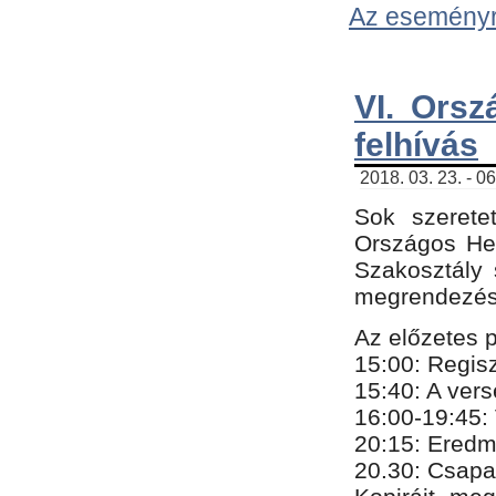
Az eseményről
VI. Orsz
felhívás
2018. 03. 23. - 0
Sok szerete
Országos He
Szakosztály 
megrendezésr
Az előzetes 
15:00: Regis
15:40: A ver
16:00-19:45:
20:
​15​
: Eredm
​20.30: Csapa