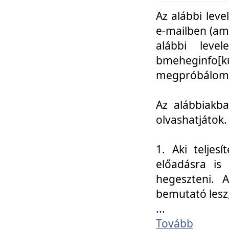
Az alábbi leve
e-mailben (am
alábbi leve
bmeheginfo[k
megpróbálom k
Az alábbiakba
olvashatjátok.
1. Aki teljes
előadásra is
hegeszteni. 
bemutató lesz
...
Tovább