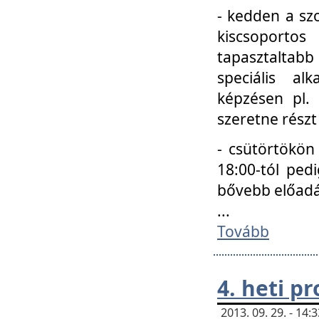
- kedden a szo
kiscsoportos
tapasztaltab
speciális a
képzésen pl.
szeretne részt
- csütörtökön
18:00-tól ped
bővebb előadá
...
Tovább
4. heti p
2013. 09. 29. - 14