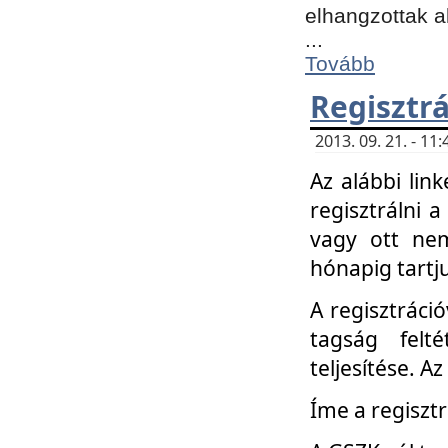
elhangzottak a
...
Tovább
Regisztrá
2013. 09. 21. - 1
Az alábbi lin
regisztrálni a
vagy ott nem
hónapig tartju
A regisztráció
tagság felt
teljesítése. A
Íme a regisztr