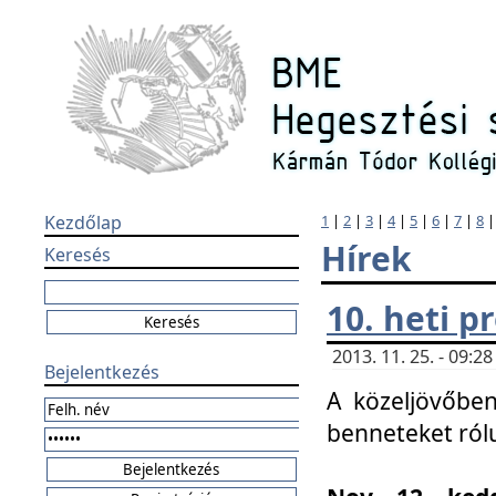
Kezdőlap
1
|
2
|
3
|
4
|
5
|
6
|
7
|
8
Hírek
Keresés
10. heti 
2013. 11. 25. - 09:
Bejelentkezés
A közeljövőben
benneteket ról