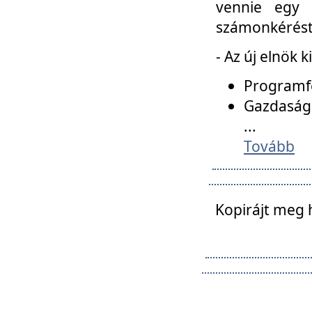
vennie egy 
számonkérést t
- Az új elnök 
Programfe
Gazdasági
...
Tovább
Kopirájt meg 