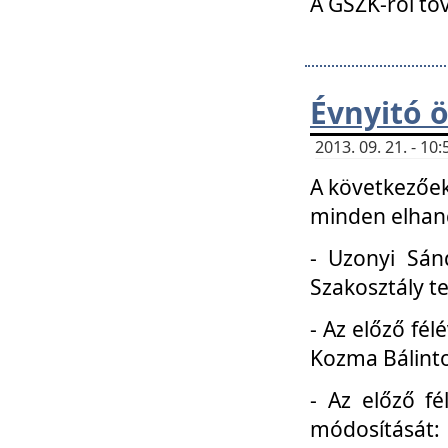
A GSZK-ról to
Évnyitó 
2013. 09. 21. - 1
A következőek
minden elhang
- Uzonyi Sánd
Szakosztály t
- Az előző fél
Kozma Bálinto
- Az előző f
módosítását: