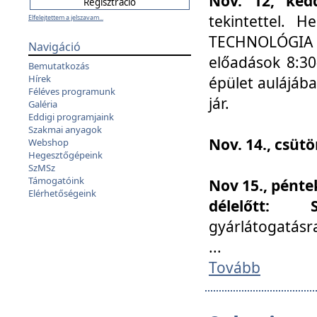
Nov. 12, kedd
tekintettel. 
Elfelejtettem a jelszavam...
TECHNOLÓGIA s
Navigáció
előadások 8:30
Bemutatkozás
Hírek
épület aulájába
Féléves programunk
jár.
Galéria
Eddigi programjaink
Szakmai anyagok
Nov. 14., csüt
Webshop
Hegesztőgépeink
SzMSz
Támogatóink
Nov 15., pénte
Elérhetőségeink
délelőtt:
gyárlátogatásr
...
Tovább