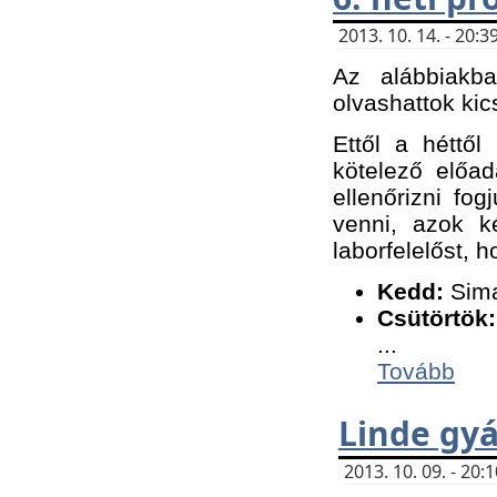
2013. 10. 14. - 20
Az alábbiakb
olvashattok kic
Ettől a héttől
kötelező előa
ellenőrizni fo
venni, azok k
laborfelelőst, h
K
edd:
Sima
Csütörtök:
...
Tovább
Linde gyá
2013. 10. 09. - 20