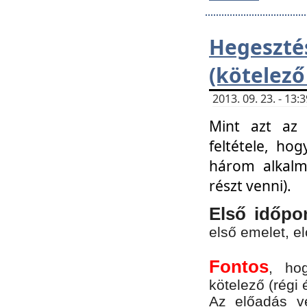
Hegesz
(kötelező
2013. 09. 23. - 13
Mint azt az 
feltétele, ho
három alkalm
részt venni).
Első időpo
első emelet, e
Fontos
, ho
kötelező (régi 
Az előadás vé