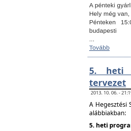
A pénteki gyár
Hely még van, 
Pénteken 15:
budapesti
...
Tovább
5. heti
tervezet
2013. 10. 06. - 21
A Hegesztési 
alábbiakban:
5. heti prog