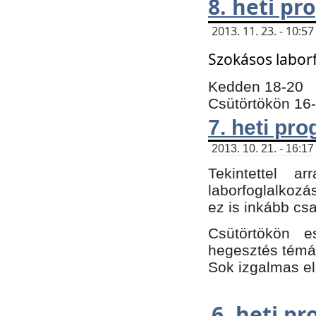
8. heti p
2013. 11. 23. - 10:
Szokásos labor
Kedden 18-20
Csütörtökön 16
7. heti pr
2013. 10. 21. - 16:17
Tekintettel 
laborfoglalkozá
ez is inkább csa
Csütörtökön e
hegesztés témáb
Sok izgalmas el
6. heti p