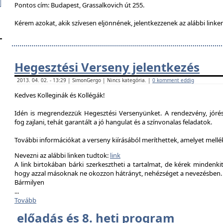
Pontos cím: Budapest, Grassalkovich út 255.
Kérem azokat, akik szívesen eljönnének, jelentkezzenek az alábbi linke
Hegesztési Verseny jelentkezés
2013. 04. 02. - 13:29 | SimonGergo | Nincs kategória. |
0 komment eddig
Kedves Kolleginák és Kollégák!
Idén is megrendezzük Hegesztési Versenyünket. A rendezvény, jór
fog zajlani, tehát garantált a jó hangulat és a színvonalas feladatok.
További információkat a verseny kiírásából meríthettek, amelyet mell
Nevezni az alábbi linken tudtok:
link
A link birtokában bárki szerkesztheti a tartalmat, de kérek mindenk
hogy azzal másoknak ne okozzon hátrányt, nehézséget a nevezésben.
Bármilyen
...
Tovább
előadás és 8. heti program