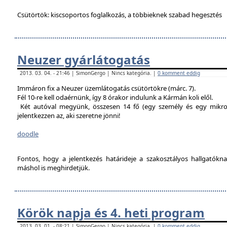
Csütörtök: kiscsoportos foglalkozás, a többieknek szabad hegesztés
Neuzer gyárlátogatás
2013. 03. 04. - 21:46 | SimonGergo | Nincs kategória. |
0 komment eddig
Immáron fix a Neuzer üzemlátogatás csütörtökre (márc. 7).
Fél 10-re kell odaérnünk, így 8 órakor indulunk a Kármán koli elől.
Két autóval megyünk, összesen 14 fő (egy személy és egy mikro
jelentkezzen az, aki szeretne jönni!
doodle
Fontos, hogy a jelentkezés határideje a szakosztályos hallgatókn
máshol is meghirdetjük.
Körök napja és 4. heti program
2013. 03. 01. - 08:21 | SimonGergo | Nincs kategória. |
0 komment eddig