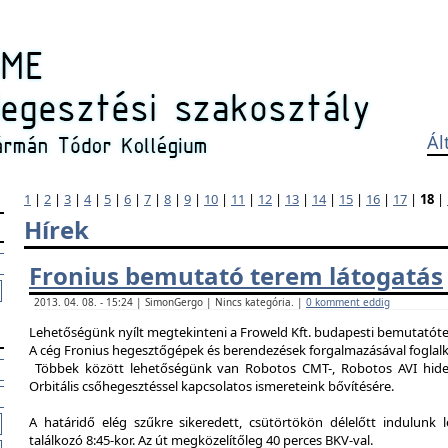
Ál
1
|
2
|
3
|
4
|
5
|
6
|
7
|
8
|
9
|
10
|
11
|
12
|
13
|
14
|
15
|
16
|
17
|
18
|
Hírek
Fronius bemutató terem látogatás
2013. 04. 08. - 15:24 | SimonGergo | Nincs kategória. |
0 komment eddig
Lehetőségünk nyílt megtekinteni a Froweld Kft. budapesti bemutatóter
A cég Fronius hegesztőgépek és berendezések forgalmazásával foglalk
Többek között lehetőségünk van Robotos CMT-, Robotos AVI hide
Orbitális csőhegesztéssel kapcsolatos ismereteink bővítésére.
A határidő elég szűkre sikeredett, csütörtökön délelőtt indulunk 
találkozó 8:45-kor. Az út megközelítőleg 40 perces BKV-val.