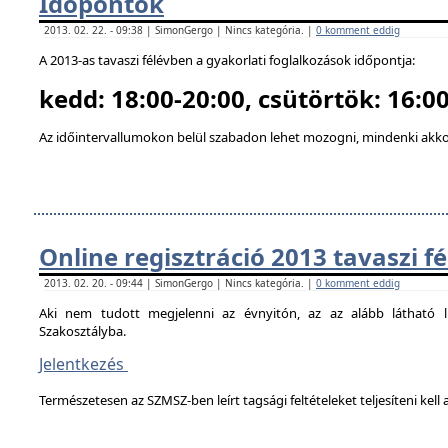
Időpontok
2013. 02. 22. - 09:38 | SimonGergo | Nincs kategória. |
0 komment eddig
A 2013-as tavaszi félévben a gyakorlati foglalkozások időpontja:
kedd: 18:00-20:00, csütörtök: 16:00
Az időintervallumokon belül szabadon lehet mozogni, mindenki akkor
Online regisztráció 2013 tavaszi f
2013. 02. 20. - 09:44 | SimonGergo | Nincs kategória. |
0 komment eddig
Aki nem tudott megjelenni az évnyitón, az az alább látható li
Szakosztályba.
Jelentkezés
Természetesen az SZMSZ-ben leírt tagsági feltételeket teljesíteni kell a