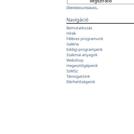
Elfelejtettem a jelszavam...
Navigáció
Bemutatkozás
Hírek
Féléves programunk
Galéria
Eddigi programjaink
Szakmai anyagok
Webshop
Hegesztőgépeink
SzMSz
Támogatóink
Elérhetőségeink