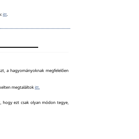
n:
itt
.
észt, a hagyományoknak megfelelően
ékelten megtaláltok
itt.
it, hogy ezt csak olyan módon tegye,