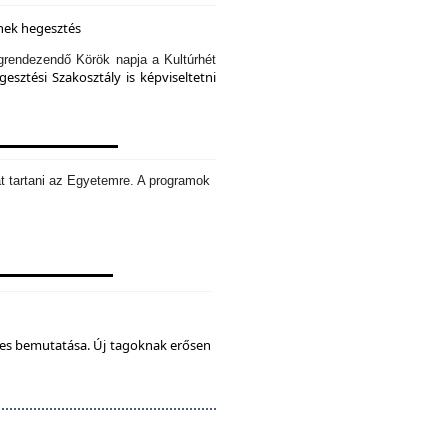
knek hegesztés
rendezendő Körök napja a Kultúrhét
sztési Szakosztály is képviseltetni
t tartani az Egyetemre. A programok
tes bemutatása. Új tagoknak erősen