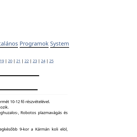
talános
Programok
System
19
|
20
|
21
|
22
|
23
|
24
|
25
mét 10-12 fő részvételével.
ozik.
ghuzalos-, Robotos plazmavágás és
legkésőbb 9-kor a Kármán koli elöl,