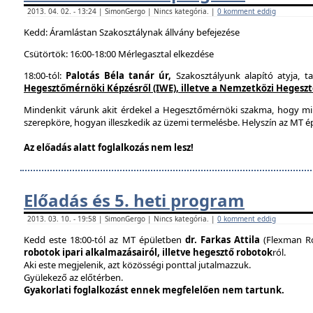
2013. 04. 02. - 13:24 | SimonGergo | Nincs kategória. |
0 komment eddig
Kedd: Áramlástan Szakosztálynak állvány befejezése
Csütörtök: 16:00-18:00 Mérlegasztal elkezdése
18:00-tól:
Palotás Béla tanár úr,
Szakosztályunk alapító atyja, t
Hegesztőmérnöki Képzésről (IWE), illetve a Nemzetközi Hegesztés
Mindenkit várunk akit érdekel a Hegesztőmérnöki szakma, hogy mi
szerepköre, hogyan illeszkedik az üzemi termelésbe. Helyszín az MT ép
Az előadás alatt foglalkozás nem lesz!
Előadás és 5. heti program
2013. 03. 10. - 19:58 | SimonGergo | Nincs kategória. |
0 komment eddig
Kedd este 18:00-tól az MT épületben
dr. Farkas Attila
(Flexman Ro
robotok ipari alkalmazásairól, illetve hegesztő robotok
ról.
Aki este megjelenik, azt közösségi ponttal jutalmazzuk.
Gyülekező az előtérben.
Gyakorlati foglalkozást ennek megfelelően nem tartunk.