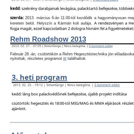
kedd
: szekrény darabjainak levágása, palacktartó befejezése, többie
szerda:
2013. március 6-án 11:00-tól kezdődik a hagyományosan meg
A rendezvényen a Hege
keretein belül. Helyszín a Kármán koli aulája.
fogja magát, ezzel kapcsolatban 2 dologra hívnám fel a figyelmeteket:
Rehm Roadshow 2013
2013. 02. 27. - 07:05 | SimonGergo | Nincs kategória. |
0 komment eddig
Február 28.-án, csütörtökön a Rehm Hegesztéstechnika jön előadásoka
nyitottak, részletes programot
itt
találhattok.
3. heti program
2013. 02. 25. - 19:12 | SimonGergo | Nincs kategória. |
0 komment eddig
kedd: láng box palackvédőinek befejezése, újabb projekt indítása
csütörtök: hegesztés és 18:00-tól MIG/MAG és MMA eljárások részle
ajánlott.