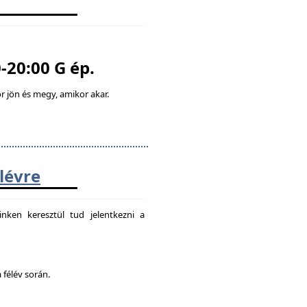
-20:00 G ép.
 jön és megy, amikor akar.
élévre
nken keresztül tud jelentkezni a
 félév során.