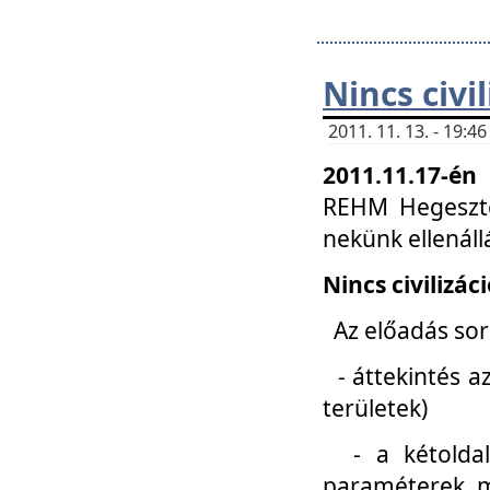
Nincs civi
2011. 11. 13. - 19:
2011.11.17-én
REHM Hegeszté
nekünk ellenál
Nincs civilizác
Az előadás sorá
- áttekintés az
területek)
- a kétoldali 
paraméterek, m