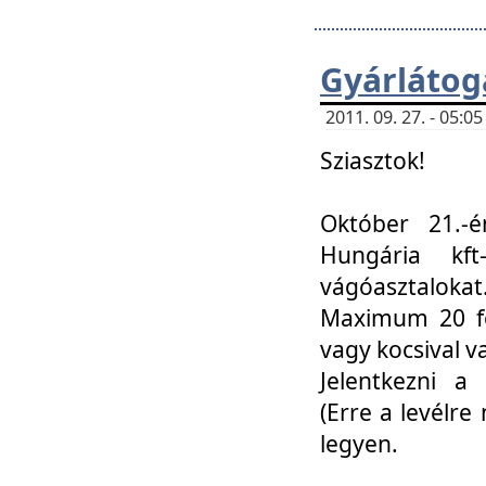
Gyárlátoga
2011. 09. 27. - 05:
Sziasztok!
Október 21.-é
Hungária kf
vágóasztalokat
Maximum 20 fő
vagy kocsival 
Jelentkezni a 
(Erre a levélre 
legyen.