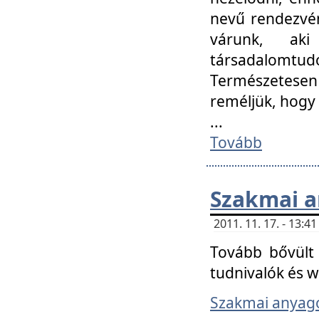
nevű rendezvén
várunk, aki
társadalomtud
Természetesen
reméljük, hogy
...
Tovább
Szakmai 
2011. 11. 17. - 13:
Tovább bővült 
tudnivalók és 
Szakmai anyag