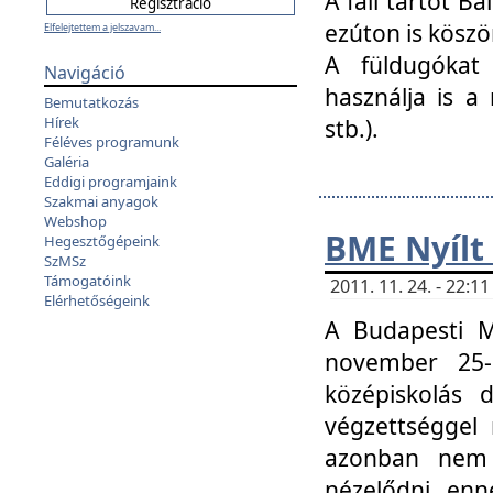
A fali tartót B
ezúton is köszö
Elfelejtettem a jelszavam...
A füldugókat
Navigáció
használja is a 
Bemutatkozás
Hírek
stb.).
Féléves programunk
Galéria
Eddigi programjaink
Szakmai anyagok
Webshop
BME Nyílt
Hegesztőgépeink
SzMSz
Támogatóink
2011. 11. 24. - 22:
Elérhetőségeink
A Budapesti 
november 25-
középiskolás d
végzettséggel
azonban nem 
nézelődni, enn