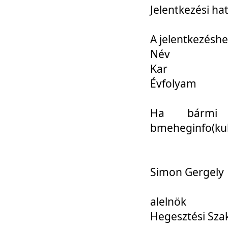
Jelentkezési ha
A jelentkezéshe
Név
Kar
Évfolyam
Ha bármi 
bmeheginfo(kuk
Simon Gergely
alelnök
Hegesztési Sza