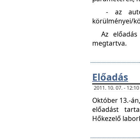
- az autóipa
körülményei/k
Az előadás
megtartva.
Előadás
2011. 10. 07. - 12:
Október 13.-án,
előadást tar
Hőkezelő labor