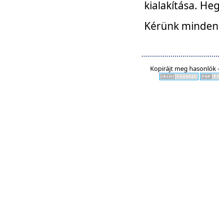
kialakítása. He
Kérünk mindenki
Kopirájt meg hasonlók -