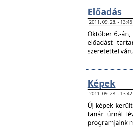
Előadás
2011. 09. 28. - 13:
Október 6.-án,
előadást tart
szeretettel vá
Képek
2011. 09. 28. - 13:
Új képek kerülte
tanár úrnál lé
programjaink m