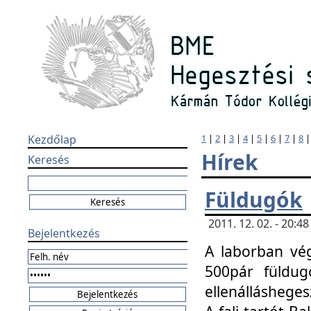
Kezdőlap
1
|
2
|
3
|
4
|
5
|
6
|
7
|
8
Hírek
Keresés
Füldugók
2011. 12. 02. - 20:
Bejelentkezés
A laborban vég
500pár füldugó
ellenállásheges