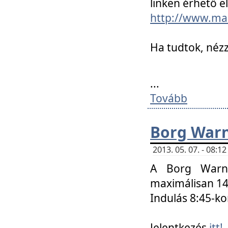
linken érhető el
http://www.mac
Ha tudtok, nézz
...
Tovább
Borg Warn
2013. 05. 07. - 08:
A Borg Warne
maximálisan 14 
Indulás 8:45-ko
Jelentkezés
itt!