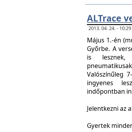
ALTrace v
2013. 04. 24. - 10:
Május 1.-én (m
Győrbe. A vers
is lesznek
pneumatikusak
Valószínűleg 7
ingyenes lesz
indőpontban in
Jelentkezni az a
Gyertek mindenk