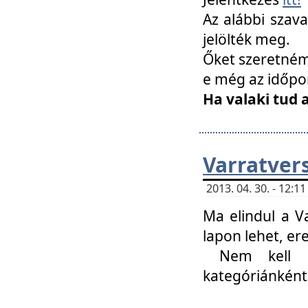
Az alábbi szav
jelölték meg.
Őket szeretném 
e még az időpo
Ha valaki tud 
Varratver
2013. 04. 30. - 12:
Ma elindul a V
lapon lehet, er
Nem kell mi
kategóriánként 