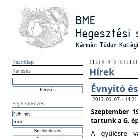
Kezdőlap
1
|
2
|
3
|
4
|
5
|
6
|
7
|
8
Hírek
Keresés
Évnyitó és
2013. 09. 07. - 14:
Bejelentkezés
Szeptember 19
tartunk a G. é
A gyűlésre v