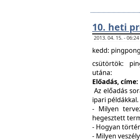
10. heti 
2013. 04. 15. - 06:
kedd: pingpong 
csütörtök: pi
utána:
Előadás, címe:
Az előadás sor
ipari példákkal
- Milyen terve
hegesztett ter
- Hogyan törté
- Milyen veszély