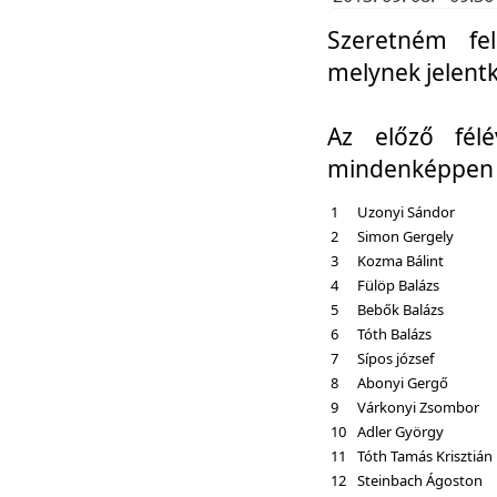
Szeretném fel
melynek jelent
Az előző fél
mindenképpen a
1
Uzonyi Sándor
2
Simon Gergely
3
Kozma Bálint
4
Fülöp Balázs
5
Bebők Balázs
6
Tóth Balázs
7
Sípos józsef
8
Abonyi Gergő
9
Várkonyi Zsombor
10
Adler György
11
Tóth Tamás Krisztián
12
Steinbach Ágoston