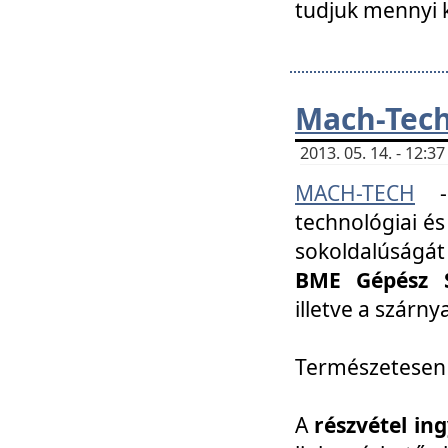
tudjuk mennyi k
Mach-Tech 
2013. 05. 14. - 12:
MACH-TECH
technológiai és
sokoldalúságát
BME Gépész S
illetve a szárn
Természetesen
A
részvétel in