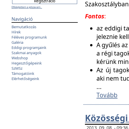
Szakosztályban
Elfelejtettem a jelszavam...
Fontos
:
Navigáció
az eddigi 
Bemutatkozás
Hírek
jeleznie ke
Féléves programunk
Galéria
A gyűlés az
Eddigi programjaink
a régi tago
Szakmai anyagok
Webshop
kérünk min
Hegesztőgépeink
SzMSz
Az új tago
Támogatóink
aki nem tud
Elérhetőségeink
...
Tovább
Közösségi
2013. 09. 08. - 09: