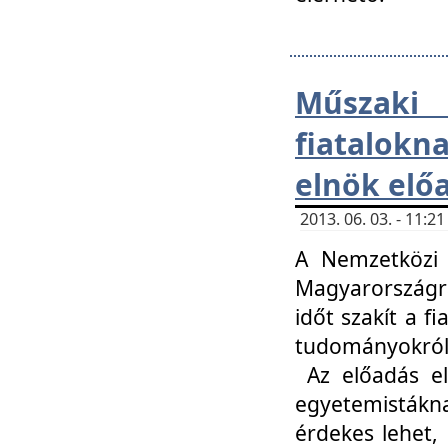
Műsza
fiatalokn
elnök elő
2013. 06. 03. - 11:
A Nemzetközi 
Magyarországr
időt szakít a f
tudományokról 
Az előadás el
egyetemisták
érdekes lehet,