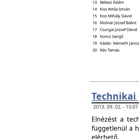
13
Bebesi Ádám
14
Kiss Attila István
15
Kiss Mihály Dávid
16
Molnár József Bálint
17
Csurgai József Dávid
18
Koncz Gergő
19
Kádár- Németh Jáno
20
Rév Tamás
Technikai
2013. 09. 02. - 15:
Elnézést a tec
függetlenül a 
elérhető.