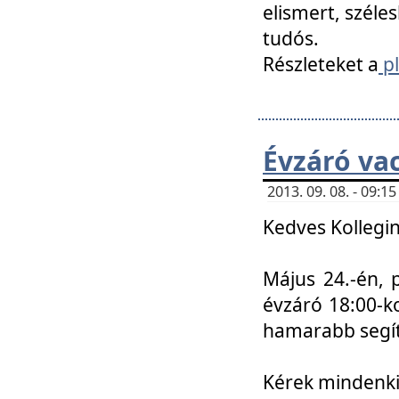
elismert, széle
tudós.
Részleteket a
pl
Évzáró va
2013. 09. 08. - 09:
Kedves Kollegin
Május 24.-én, 
évzáró 18:00-ko
hamarabb segít
Kérek mindenkit