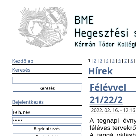
Kezdőlap
1
|
2
|
3
|
4
|
5
|
6
|
7
|
8
Hírek
Keresés
Félévvel
21/22/2
Bejelentkezés
2022. 02. 16. - 12:
A tegnapi évny
féléves tervekrő
A taggá válásho