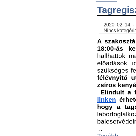
Tagregis
    2020. 02. 14. - 18:56 | SimonGergo | 

    Nincs kategória
A szakosztá
18:00-ás ke
hallhattok ma
előadások id
szükséges fe
félévnyitó u
zsíros kenyé
Elindult a 
linken
 érhet
hogy a tags
laborfogla
balesetvédel
...
Tovább