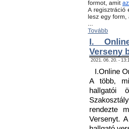
formot, amit
az
A regisztráció 
lesz egy form,
...
Tovább
I. Onli
Verseny 
2021. 06. 20. - 13
I.Online 
A több, mi
hallgatói
Szakosztál
rendezte m
Versenyt. A
hallgató ve