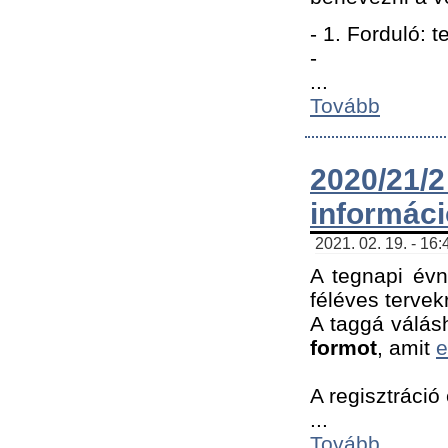
- 1. Forduló: 
-
...
Tovább
2020/21
informác
2021. 02. 19. - 16
A tegnapi évn
féléves tervek
A taggá válásh
formot
, amit
e
A regisztráció 
...
Tovább