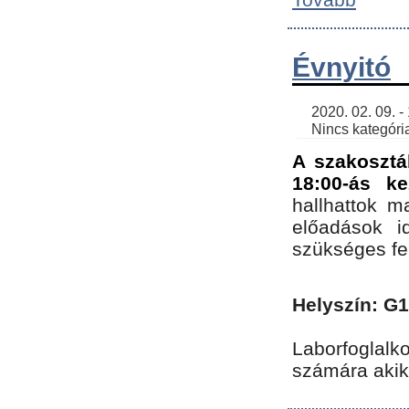
Évnyitó
    2020. 02. 09. - 19:30 | SimonGergo | 

    Nincs kategória
A szakosztá
18:00-ás ke
hallhattok ma
előadások id
szükséges fe
Helyszín: G
Laborfoglalk
számára akik