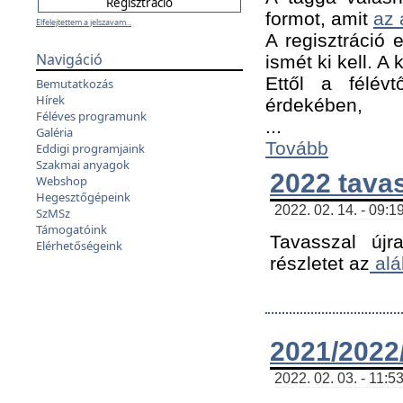
formot, amit
az 
Elfelejtettem a jelszavam...
A regisztráció e
Navigáció
ismét ki kell. A
Ettől a félév
Bemutatkozás
Hírek
érdekében,
Féléves programunk
...
Galéria
Tovább
Eddigi programjaink
Szakmai anyagok
2022 tava
Webshop
Hegesztőgépeink
2022. 02. 14. - 09:1
SzMSz
Támogatóink
Tavasszal újr
Elérhetőségeink
részletet az
alá
2021/2022/
2022. 02. 03. - 11:5