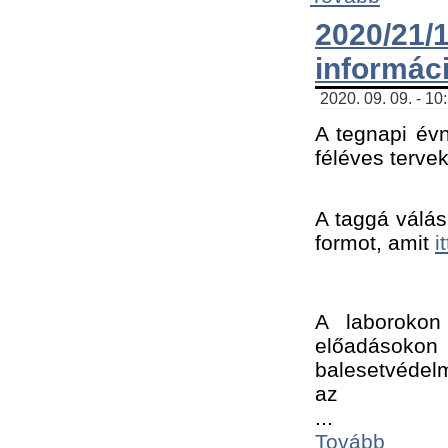
2020/21
informác
2020. 09. 09. - 10
A tegnapi évn
féléves tervek
A taggá válásh
formot, amit 
i
A laborokon 
előadásokon 
balesetvédelm
az ﻿
...
Tovább