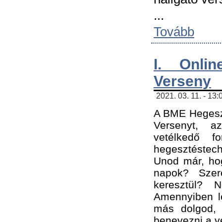
...
Tovább
I. Onli
Verseny
2021. 03. 11. - 13:
A BME Hegeszt
Versenyt, a
vetélkedő f
hegesztéstec
Unod már, hog
napok? Szer
keresztül? 
Amennyiben le
más dolgod,
benevezni a ve