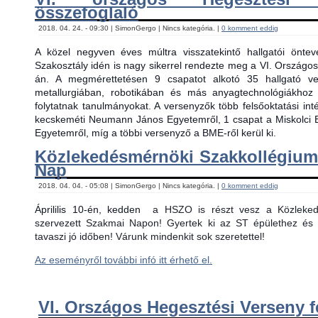
összefoglaló
2018. 04. 24. - 09:30 | SimonGergo | Nincs kategória. |
0 komment eddig
A közel negyven éves múltra visszatekintő hallgatói önt
Szakosztály idén is nagy sikerrel rendezte meg a VI. Országos
án. A megmérettetésen 9 csapatot alkotó 35 hallgató ver
metallurgiában, robotikában és más anyagtechnológiákhoz
folytatnak tanulmányokat. A versenyzők több felsőoktatási in
kecskeméti Neumann János Egyetemről, 1 csapat a Miskolci 
Egyetemről, míg a többi versenyző a BME-ről kerül ki.
Közlekedésmérnöki Szakkollégiu
Nap
2018. 04. 04. - 05:08 | SimonGergo | Nincs kategória. |
0 komment eddig
Áprililis 10-én, kedden
a HSZO is részt vesz a Közlekedé
szervezett Szakmai Napon! Gyertek ki az ST épülethez és 
tavaszi jó időben! Várunk mindenkit sok szeretettel!
Az eseményről további infó itt érhető el.
VI. Országos Hegesztési Verseny f