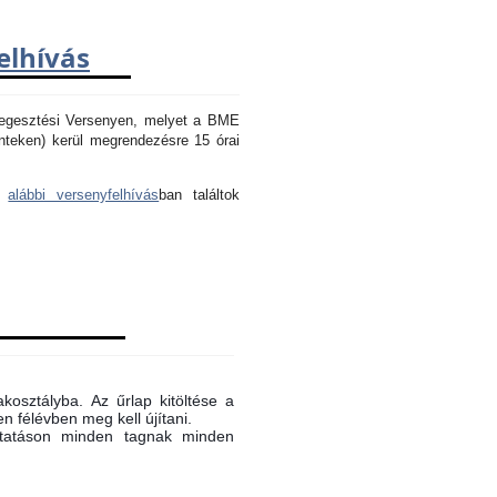
elhívás
Hegesztési Versenyen, melyet a BME
nteken) kerül megrendezésre 15 órai
az
alábbi versenyfelhívás
ban találtok
akosztályba. Az űrlap kitöltése a
n félévben meg kell újítani.
oktatáson minden tagnak minden