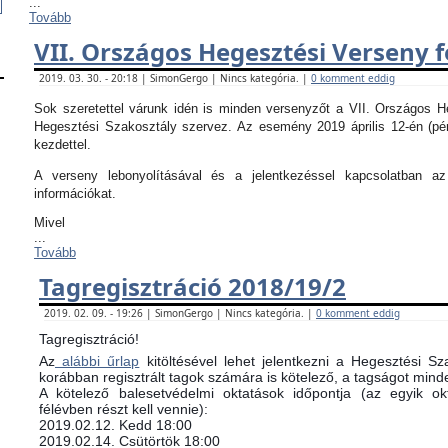
...
Tovább
VII. Országos Hegesztési Verseny f
2019. 03. 30. - 20:18 | SimonGergo | Nincs kategória. |
0 komment eddig
Sok szeretettel várunk idén is minden versenyzőt a VII. Országos 
Hegesztési Szakosztály szervez. Az esemény 2019 április 12-én (pé
kezdettel.
A verseny lebonyolításával és a jelentkezéssel kapcsolatban 
információkat.
Mivel
...
Tovább
Tagregisztráció 2018/19/2
2019. 02. 09. - 19:26 | SimonGergo | Nincs kategória. |
0 komment eddig
Tagregisztráció!
Az
alábbi űrlap
kitöltésével lehet jelentkezni a Hegesztési Sz
korábban regisztrált tagok számára is kötelező, a tagságot minde
​A kötelező balesetvédelmi oktatások időpontja (az egyik 
félévben részt kell vennie):
​2019.02.12. Kedd 18:00
2019.02.14. Csütörtök 18:00