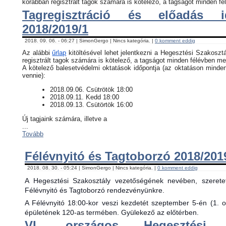
korábban regisztrált tagok számára is kötelező, a tagságot minden fél
Tagregisztráció és előadás i
2018/2019/1
2018. 09. 06. - 06:27 | SimonGergo | Nincs kategória. |
0 komment eddig
Az alábbi
űrlap
kitöltésével lehet jelentkezni a Hegesztési Szakosztá
regisztrált tagok számára is kötelező, a tagságot minden félévben meg
​A kötelező balesetvédelmi oktatások időpontja (az oktatáson minde
vennie):
​2018.09.06. Csütrötök 18:00
2018.09.11. Kedd 18:00
2018.09.13. Csütörtök 16:00
Új tagjaink számára, illetve a
...
Tovább
Félévnyitó és Tagtoborzó 2018/201
2018. 08. 30. - 05:24 | SimonGergo | Nincs kategória. |
0 komment eddig
A Hegesztési Szakosztály vezetőségének nevében, szerete
Félévnyitó és Tagtoborzó rendezvényünkre.
A Félévnyitó 18:00-kor veszi kezdetét szeptember 5-én (1. 
épületének 120-as termében. Gyülekező az előtérben.
VI. országos Hegesztési 