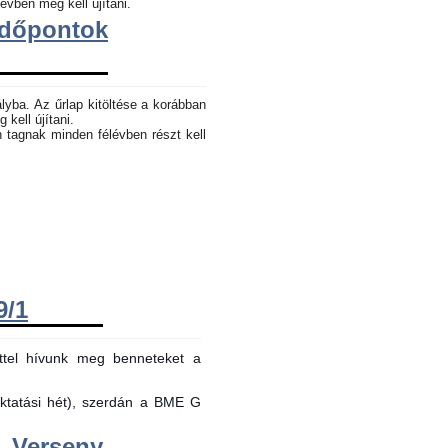
évben meg kell újítani.
dőpontok
lyba. Az űrlap kitöltése a korábban
 kell újítani.
n tagnak minden félévben részt kell
9/1
ttel hívunk meg benneteket a
oktatási hét), szerdán a BME G
Verseny