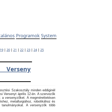
talános
Programok
System
19
|
20
|
21
|
22
|
23
|
24
|
25
 Verseny
esztési Szakosztály minden eddiginél
 Versenyt április 12-én. A szervezők
k a versenyzőket. A megmérettetésen
éshez, metallurgiához, robotikához és
k tanulmányokat. A versenyzők több