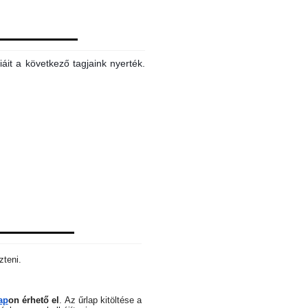
áit a következő tagjaink nyerték.
zteni.
ap
on érhető el
.
Az űrlap kitöltése a