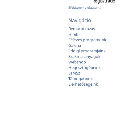
Elfelejtettem a jelszavam...
Navigáció
Bemutatkozás
Hírek
Féléves programunk
Galéria
Eddigi programjaink
Szakmai anyagok
Webshop
Hegesztőgépeink
SzMSz
Támogatóink
Elérhetőségeink