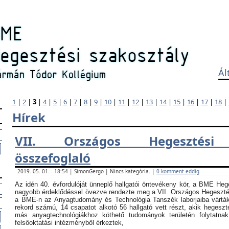
Ál
1
|
2
|
3
|
4
|
5
|
6
|
7
|
8
|
9
|
10
|
11
|
12
|
13
|
14
|
15
|
16
|
17
|
18
|
Hírek
VII. Országos Hegesztési
összefoglaló
2019. 05. 01. - 18:54 | SimonGergo | Nincs kategória. |
0 komment eddig
Az idén 40. évfordulóját ünneplő hallgatói öntevékeny kör, a BME Heg
nagyobb érdeklődéssel övezve rendezte meg a VII. Országos Hegesztési
a BME-n az Anyagtudomány és Technológia Tanszék laborjaiba vártá
rekord számú, 14 csapatot alkotó 56 hallgató vett részt, akik hegeszt
más anyagtechnológiákhoz köthető tudományok területén folytatna
felsőoktatási intézményből érkeztek,