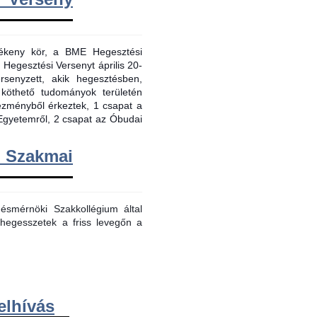
evékeny kör, a BME Hegesztési
 Hegesztési Versenyt április 20-
senyzett, akik hegesztésben,
 köthető tudományok területén
tézményből érkeztek, 1 csapat a
Egyetemről, 2 csapat az Óbudai
m Szakmai
smérnöki Szakkollégium által
hegesszetek a friss levegőn a
elhívás