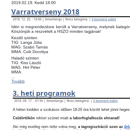
2019.02.19. Kedd 18:00
Varratverseny 2018
2018. 12. 20. - 10:06 | SimonGergo | Nincs kategória. |
0 komment eddig
Idén is megrendezésre került a Varratverseny, melynek kategóri
Köszönjük a részvételt a HSZO minden tagjának!
Kezdő szinten:
TIG: Langa Júlia
MAG: Szabó Tamás
MMA: Csík Dorottya
Haladó szinten:
TIG: Kiss László
MAG: Hirt Péter
MMA:
...
Tovább
3. heti programok
2018. 09. 17. - 07:34 | SimonGergo | Nincs kategória. |
0 komment eddig
A héten kedden a szokásos időben 18-20 óra között lehet jönni heges
Csütörtökön
rektori szünet miatt
a laborfoglalkozás elmarad!
Aki még esetleg nem tette volna meg,
a tagregisztráció ezen az
űrl