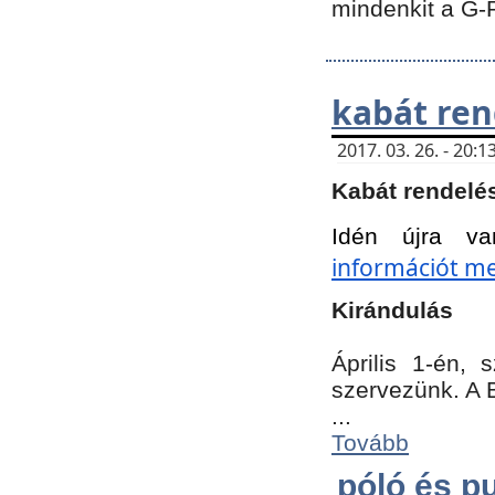
mindenkit a G-
kabát ren
2017. 03. 26. - 20
Kabát rendelé
Idén újra va
információt meg
Kirándulás
Április 1-én,
szervezünk. A 
...
Tovább
póló és pu