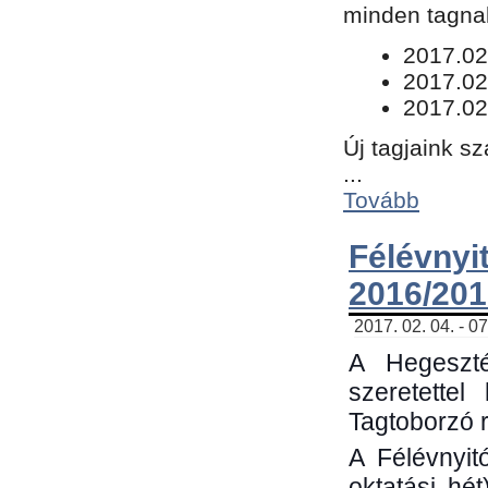
minden tagnak
​2017.02
2017.02
2017.02
Új tagjaink s
...
Tovább
Félévn
2016/201
2017. 02. 04. - 0
A Hegeszté
szeretette
Tagtoborzó 
A Félévnyit
oktatási hé