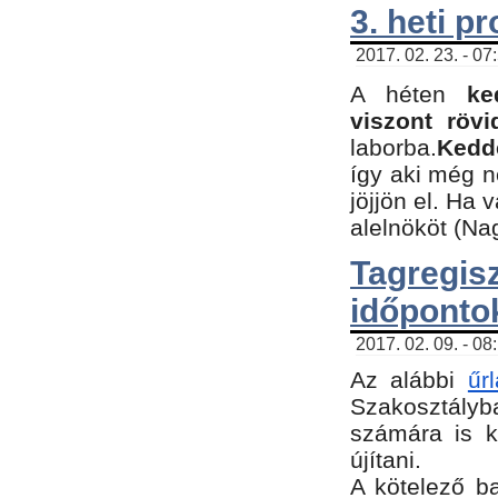
3. heti p
2017. 02. 23. - 07
A héten
ke
viszont rövi
laborba.
Kedde
így aki még 
jöjjön el. Ha 
alelnököt (Na
Tagreg
időponto
2017. 02. 09. - 08
Az alábbi
űr
Szakosztályba
számára is k
újítani.
​A kötelező b