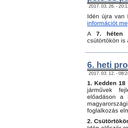
2017. 03. 26. - 20:
Idén újra van
információt meg
A
7. héten
csütörtökön is 
6. heti p
2017. 03. 12. - 08:
1. Kedden 18 
járművek fe
előadáson a 
magyarország
foglalkozás el
2. Csütörtökö
Idén először 