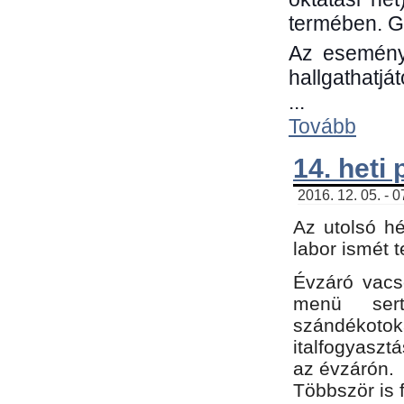
termében. G
Az eseménye
hallgathatjá
...
Tovább
14. heti
2016. 12. 05. - 
Az utolsó h
labor ismét 
Évzáró vacs
menü sert
szándékoto
italfogyaszt
az évzárón.
Többször is 