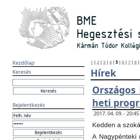
Kezdőlap
1
|
2
|
3
|
4
|
5
|
6
|
7
|
8
Hírek
Keresés
Országos 
heti prog
Bejelentkezés
2017. 04. 09. - 20:
Kedden a szokás
A Nagypénteki m