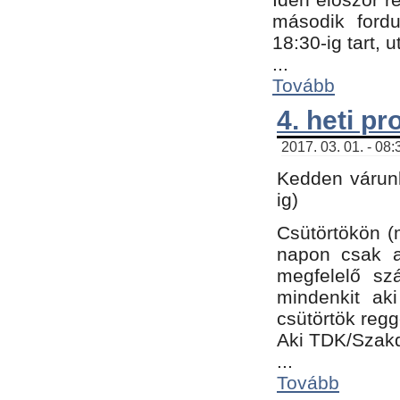
második fordu
18:30-ig tart,
...
Tovább
4. heti p
2017. 03. 01. - 08
Kedden várunk
ig)
Csütörtökön (
napon csak a
megfelelő sz
mindenkit ak
csütörtök regg
Aki TDK/Szak
...
Tovább