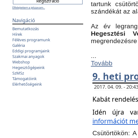
tartunk csütört
Elfelejtettem a jelszavam...
szándékát az a
Navigáció
Az év legran
Bemutatkozás
Hegesztési V
Hírek
Féléves programunk
megrendezésre 
Galéria
Eddigi programjaink
...
Szakmai anyagok
Webshop
Tovább
Hegesztőgépeink
9. heti p
SzMSz
Támogatóink
Elérhetőségeink
2017. 04. 09. - 20
Kabát rendelés
Idén újra va
információt meg
Csütörtökön:
A