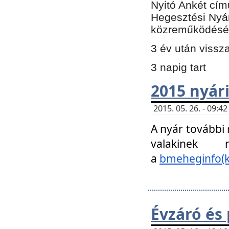
Nyitó Ankét cím
Hegesztési Nyá
közreműködésé
3 év után vissz
3 napig tart
2015 nyári
2015. 05. 26. - 09:
A nyár további
valakinek
a
bmeheginfo(k
Évzáró és