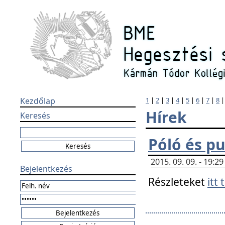
Kezdőlap
1
|
2
|
3
|
4
|
5
|
6
|
7
|
8
Hírek
Keresés
Póló és pu
2015. 09. 09. - 19:
Bejelentkezés
Részleteket
itt 