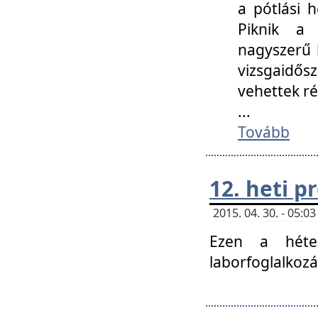
a pótlási h
Piknik a 
nagyszerű 
vizsgaidő
vehettek ré
...
Tovább
12. heti 
2015. 04. 30. - 05:
Ezen a héte
laborfoglalkozá