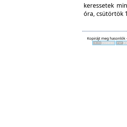
keressetek min
óra, csütörtök 
Kopirájt meg hasonlók -