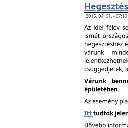
Hegesztés
2015. 04. 01. - 07:
Az idei félév 
ismét országos
hegesztéshez é
várunk mind
jelentkezhe
csüggedjetek, l
Várunk benne
épületében.
Az esemény pla
Itt
tudtok jele
Bővebb informá