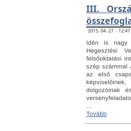
III. Orsz
összefogl
2015. 04. 27. - 12:
Idén is nagy 
Hegesztési Ve
felsőoktatási 
szép számmal a
az első csap
képviselőine
dolgozóinak é
versenyfeladato
...
Tovább