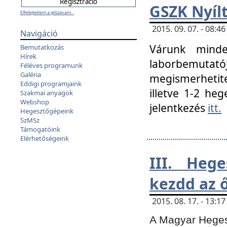
GSZK Nyíl
Elfelejtettem a jelszavam...
2015. 09. 07. - 08:
Navigáció
Várunk minde
Bemutatkozás
Hírek
laborbemutató
Féléves programunk
Galéria
megismerhetite
Eddigi programjaink
illetve 1-2 heg
Szakmai anyagok
Webshop
jelentkezés
itt.
Hegesztőgépeink
SzMSz
Támogatóink
Elérhetőségeink
III. Heg
kezdd az ő
2015. 08. 17. - 13:
A Magyar Hegesz