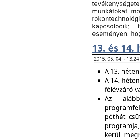
tevékenységet
munkátokat, me
rokontechnoló
kapcsolódik;
eseményen, hogy
13. és 14.
2015. 05. 04. - 13:
A 13. héten
A 14. héten
félévzáró v
Az alább
programfel
póthét csü
programja,
kerül meg