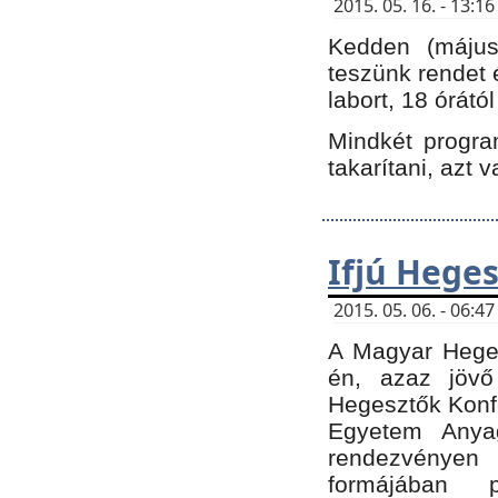
2015. 05. 16. - 13:
Kedden (május 
teszünk rendet 
labort, 18 órátó
Mindkét program
takarítani, azt 
Ifjú Hege
2015. 05. 06. - 06:
A Magyar Heges
én, azaz jövő
Hegesztők Konfe
Egyetem Anyag
rendezvén
formájában 