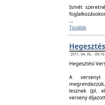
Ismét szeretné
foglalkozásoko
...
Tovább
Hegesztés
2011. 04. 05. - 09:
Hegesztési Verse
A versenyt 
megrendezzük.
lesznek (pl. e
verseny díjazo