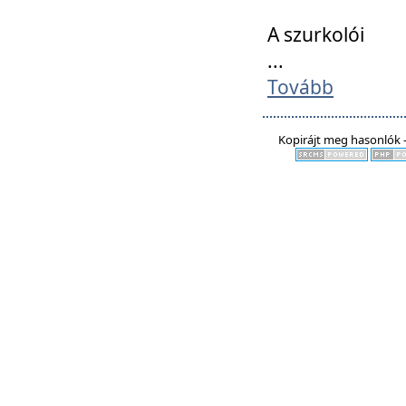
A szurkolói
...
Tovább
Kopirájt meg hasonlók -