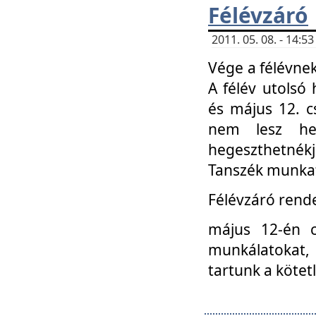
Félévzáró
2011. 05. 08. - 14:
Vége a félévnek
A félév utolsó 
és május 12. c
nem lesz heg
hegeszthetnék
Tanszék munkat
Félévzáró rend
május 12-én c
munkálatokat, 
tartunk a kötet