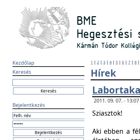
Kezdőlap
1
|
2
|
3
|
4
|
5
|
6
|
7
|
8
Hírek
Keresés
Labortaka
2011. 09. 07. - 13:
Bejelentkezés
Sziasztok!
Aki ebben a fél