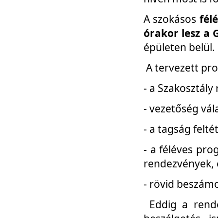
A szokásos
fél
órakor lesz a 
épületen belül.
A tervezett pr
- a Szakosztály
- vezetőség vál
- a tagság felt
- a féléves pro
rendezvények, 
- rövid beszámo
Eddig a rende