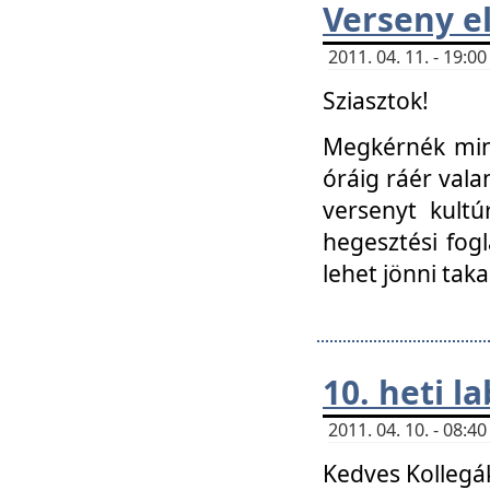
Verseny el
2011. 04. 11. - 19:
Sziasztok!
Megkérnék mind
óráig ráér vala
versenyt kultú
hegesztési fog
lehet jönni taka
10. heti l
2011. 04. 10. - 08:
Kedves Kollegá