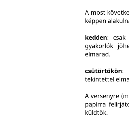
A most követke
képpen alakuln
kedden
: csak
gyakorlók jöh
elmarad.
csütörtökön
: 
tekintettel elm
A versenyre (mo
papírra felírj
küldtök.