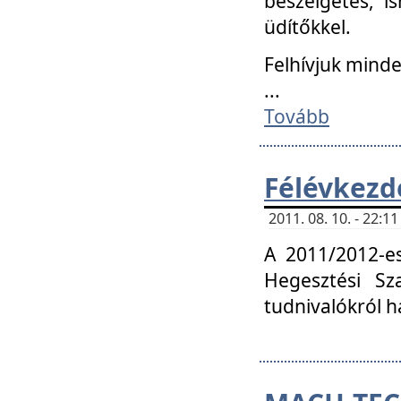
beszélgetés, i
üdítőkkel.
Felhívjuk mind
...
Tovább
Félévkezd
2011. 08. 10. - 22:
A 2011/2012-e
Hegesztési Sza
tudnivalókról 