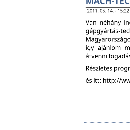
MACH-TECH
2011. 05. 14. - 15:
Van néhány in
gépgyártás-tech
Magyarországon
így ajánlom m
átvenni fogadá
Részletes progr
és itt: http:/