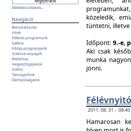
életében, a
programunkat, a
Elfelejtettem a jelszavam...
közeledik, em
Navigáció
tüntetni, illetve
Bemutatkozás
Hírek
Féléves programunk
Időpont:
9.-e, 
Galéria
Eddigi programjaink
Aki csak későb
Szakmai anyagok
munka nagyon 
Webshop
Hegesztőgépeink
jönni.
SzMSz
Támogatóink
Elérhetőségeink
Félévnyit
2011. 08. 31. - 08:
Hamarosan ke
híven most is f