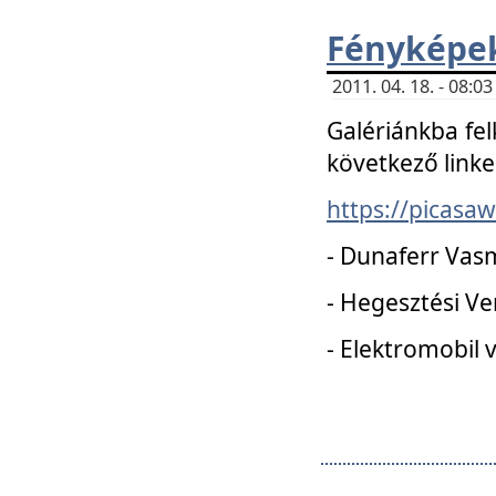
Fényképe
2011. 04. 18. - 08:
Galériánkba fel
következő linke
https://picas
- Dunaferr Vas
- Hegesztési V
- Elektromobil 