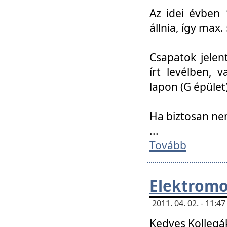
Az idei évben 
állnia, így max
Csapatok jele
írt levélben, 
lapon (G épület)
Ha biztosan ne
...
Tovább
Elektromo
2011. 04. 02. - 11:
Kedves Kollegá