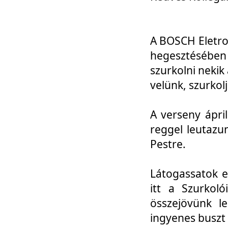
A BOSCH Eletro
hegesztésébe
szurkolni nekik
velünk, szurkol
A verseny ápri
reggel leutazu
Pestre.
Látogassatok e
itt a Szurkoló
összejövünk l
ingyenes buszt