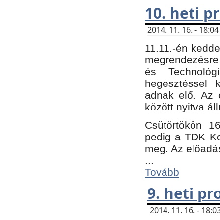
10. heti 
2014. 11. 16. - 18:
11.11.-én kedde
megrendezésre 
és Technológ
hegesztéssel k
adnak elő. Az o
között nyitva ál
Csütörtökön 16
pedig a TDK Kon
meg. Az előadá
...
Tovább
9. heti p
2014. 11. 16. - 18