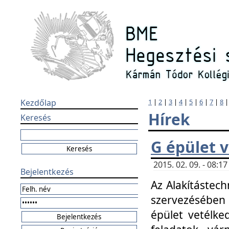
Kezdőlap
1
|
2
|
3
|
4
|
5
|
6
|
7
|
8
Hírek
Keresés
G épület 
2015. 02. 09. - 08:
Bejelentkezés
Az Alakítástech
szervezésében
épület vetélke