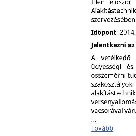
Idén először
Alakítástechni
szervezésében
Időpont
: 2014
Jelentkezni az
A vetélkedő 
ügyességi és
összemérni tud
szakosztályok 
alakítástec
versenyállom
vacsorával vár
...
Tovább