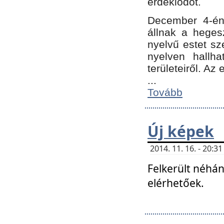
érdeklődőt.
December 4-én
állnak a hegesz
nyelvű estet sz
nyelven hallh
területeiről. A
...
Tovább
Új képek
2014. 11. 16. - 20:
Felkerült néhán
elérhetőek.