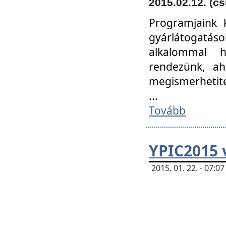
2015.02.12. (cs
Programjaink k
gyárlátogatáso
alkalommal h
rendezünk, ah
megismerhetite
...
Tovább
YPIC2015 
2015. 01. 22. - 07: