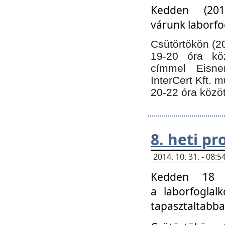
Kedden (201
várunk laborfo
Csütörtökön (20
19-20 óra kö
címmel Eisne
InterCert Kft. 
20-22 óra közöt
8. heti p
2014. 10. 31. - 08
Kedden 18 ó
a laborfoglal
tapasztaltabba