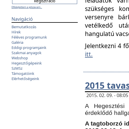
feladatok vá
szükséges kom
Elfelejtettem a jelszavam...
versenyre bár
Navigáció
vetélkedő ut
Bemutatkozás
Hírek
hangulatú vacso
Féléves programunk
Galéria
Jelentkezni 4 f
Eddigi programjaink
itt.
Szakmai anyagok
Webshop
Hegesztőgépeink
SzMSz
Támogatóink
Elérhetőségeink
2015 tavas
2015. 02. 09. - 08:
A Hegesztési 
érdeklődő hallg
A tagtoborzó i