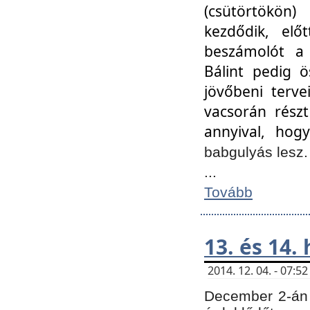
(csütörtökön
kezdődik, elő
beszámolót a 
Bálint pedig ö
jövőbeni terve
vacsorán részt
annyival, hogy
babgulyás lesz
...
Tovább
13. és 14.
2014. 12. 04. - 07:
December 2-án 