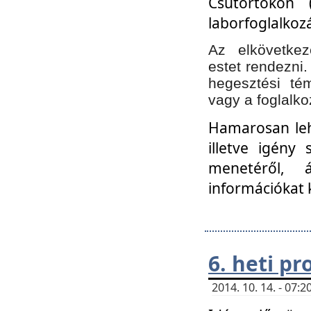
Csütörtökön 
laborfoglalkozá
Az elkövetke
estet rendezni
hegesztési té
vagy a foglalko
Hamarosan lehe
illetve igény
menetéről, á
információkat 
6. heti p
2014. 10. 14. - 07