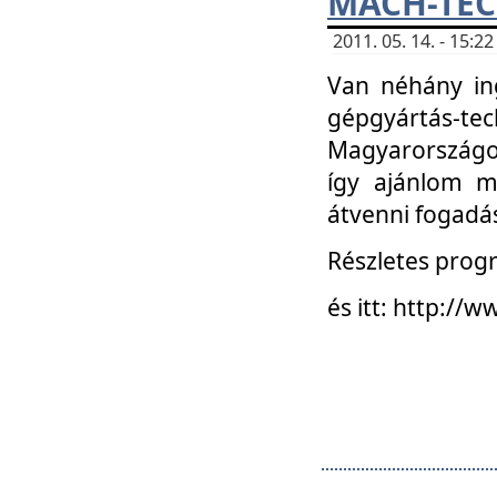
MACH-TECH
2011. 05. 14. - 15:
Van néhány in
gépgyártás-tech
Magyarországon
így ajánlom m
átvenni fogadá
Részletes progr
és itt: http:/