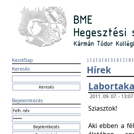
Kezdőlap
1
|
2
|
3
|
4
|
5
|
6
|
7
|
8
Hírek
Keresés
Labortaka
2011. 09. 07. - 13:
Bejelentkezés
Sziasztok!
Aki ebben a fél