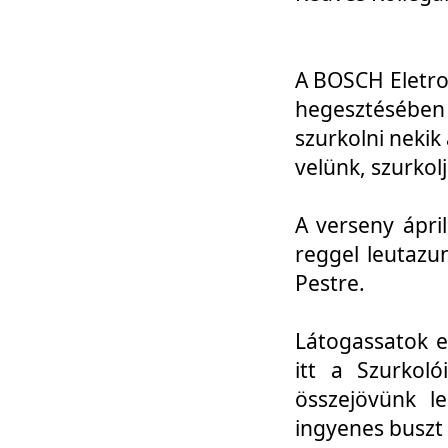
A BOSCH Eletro
hegesztésébe
szurkolni nekik
velünk, szurkol
A verseny ápri
reggel leutazu
Pestre.
Látogassatok e
itt a Szurkoló
összejövünk l
ingyenes buszt