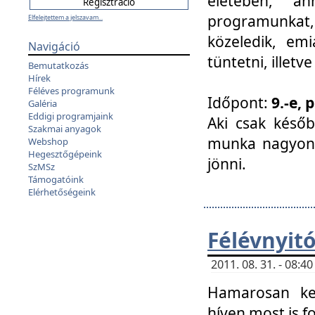
életében, a
programunkat, a
Elfelejtettem a jelszavam...
közeledik, em
Navigáció
tüntetni, illetve
Bemutatkozás
Hírek
Féléves programunk
Időpont:
9.-e, 
Galéria
Eddigi programjaink
Aki csak későb
Szakmai anyagok
munka nagyon 
Webshop
Hegesztőgépeink
jönni.
SzMSz
Támogatóink
Elérhetőségeink
Félévnyit
2011. 08. 31. - 08:
Hamarosan ke
híven most is f