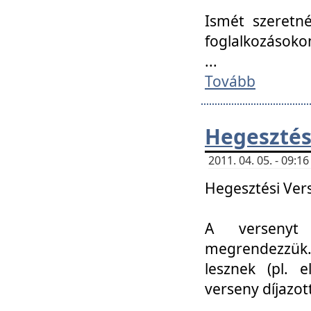
Ismét szeretné
foglalkozásoko
...
Tovább
Hegesztés
2011. 04. 05. - 09:
Hegesztési Verse
A versenyt 
megrendezzük.
lesznek (pl. e
verseny díjazo