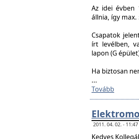
Az idei évben 
állnia, így max
Csapatok jele
írt levélben, 
lapon (G épület)
Ha biztosan ne
...
Tovább
Elektromo
2011. 04. 02. - 11:
Kedves Kollegá