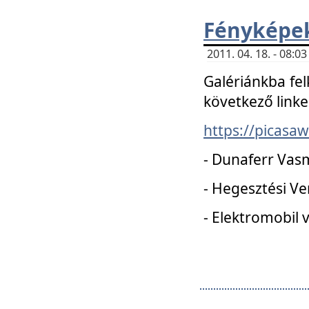
Fényképe
2011. 04. 18. - 08:
Galériánkba fel
következő linke
https://picas
- Dunaferr Vas
- Hegesztési V
- Elektromobil 