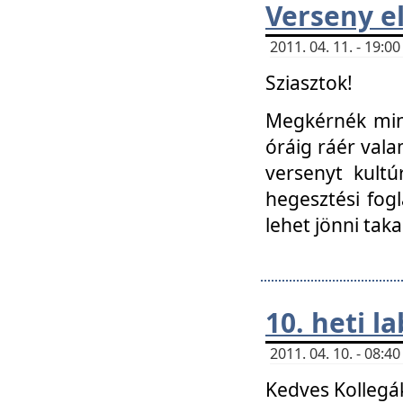
Verseny el
2011. 04. 11. - 19:
Sziasztok!
Megkérnék mind
óráig ráér vala
versenyt kultú
hegesztési fog
lehet jönni taka
10. heti l
2011. 04. 10. - 08:
Kedves Kollegá