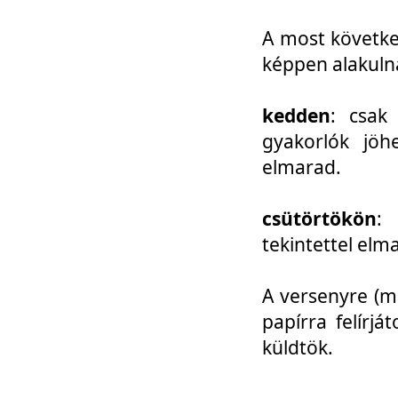
A most követke
képpen alakuln
kedden
: csak
gyakorlók jöh
elmarad.
csütörtökön
: 
tekintettel elm
A versenyre (mo
papírra felírj
küldtök.