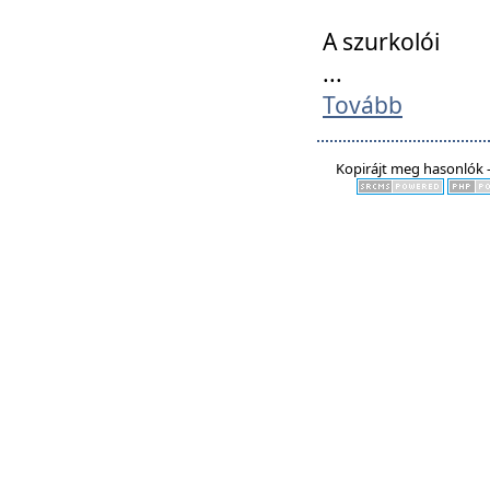
A szurkolói
...
Tovább
Kopirájt meg hasonlók -