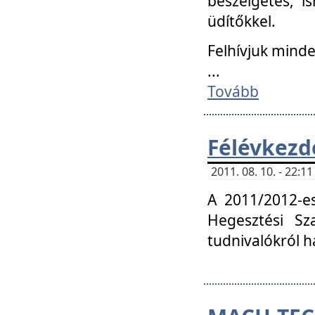
beszélgetés, i
üdítőkkel.
Felhívjuk mind
...
Tovább
Félévkezd
2011. 08. 10. - 22:
A 2011/2012-e
Hegesztési Sza
tudnivalókról 