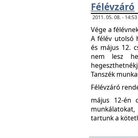
Félévzáró
2011. 05. 08. - 14:
Vége a félévnek
A félév utolsó 
és május 12. c
nem lesz heg
hegeszthetnék
Tanszék munkat
Félévzáró rend
május 12-én c
munkálatokat, 
tartunk a kötet