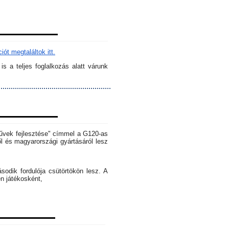
ót megtaláltok itt.
s a teljes foglalkozás alatt várunk
rművek fejlesztése" címmel a G120-as
l és magyarországi gyártásáról lesz
dik fordulója csütörtökön lesz. A
en játékosként,