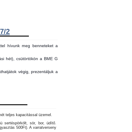
7/2
ttel hívunk meg benneteket a
tási hét), csütörtökön a BME G
hatjátok végig, prezentáljuk a
mét teljes kapacitással üzemel.
sertéspörkölt, sör, bor, üdítő.
gyasztás 500Ft). A varratverseny