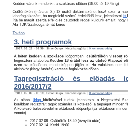
Kedden várunk mindenkit a szokásos időben (18:00-tól 19:45-ig)
Csütörtökön (március 2.) 12 órától dékáni szünet lesz! ezen a na
laborfoglalkozást, ha megfelelő számú érdeklődő lesz, jelentkezni
itt
írja be magát szerda éjfélig és csütörtök reggel küldünk emailt, hogy 
Aki TDK/Szakdoga témát keres
...
Tovább
3. heti programok
2017. 02. 23. - 07:59 | SimonGergo | Nincs kategória. |
0 komment eddig
A héten
kedden a szokásos
időpontban,
csütörtökön viszont rö
hegeszteni a laborba.
Kedden 18 órától lesz az utolsó Alapozó e
ezen az előadáson, mindenképpen jöjjön el. Ha valakinek nem fel
alelnököt (Nagy András) keresse foglalkozásidőben.
Tagregisztráció és előadás i
2016/2017/2
2017. 02. 09. - 08:19 | SimonGergo | Nincs kategória. |
0 komment eddig
Az alábbi
űrlap
kitöltésével tudtok jelentkezni a Hegesztési Sz
korábban regisztrált tagok számára is kötelező, a tagságot minden fé
​A kötelező balesetvédelmi oktatások időpontja (az oktatáson minden
vennie):
​2017.02.09. Csütrötök 18:40 (évnyitó után)
2017.02.14. Kedd 19:00