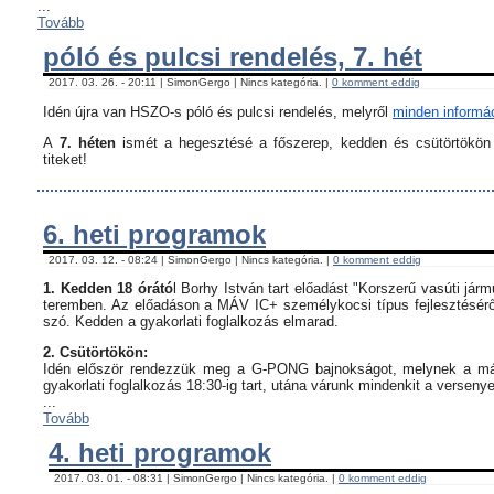
...
Tovább
póló és pulcsi rendelés, 7. hét
2017. 03. 26. - 20:11 | SimonGergo | Nincs kategória. |
0 komment eddig
Idén újra van HSZO-s póló és pulcsi rendelés, melyről
minden informáci
A
7. héten
ismét a hegesztésé a főszerep, kedden és csütörtökön i
titeket!
6. heti programok
2017. 03. 12. - 08:24 | SimonGergo | Nincs kategória. |
0 komment eddig
1. Kedden 18 órátó
l Borhy István tart előadást "Korszerű vasúti já
teremben. Az előadáson a MÁV IC+ személykocsi típus fejlesztésérő
szó. Kedden a gyakorlati foglalkozás elmarad.
2. Csütörtökön:
Idén először rendezzük meg a G-PONG bajnokságot, melynek a máso
gyakorlati foglalkozás 18:30-ig tart, utána várunk mindenkit a verseny
...
Tovább
4. heti programok
2017. 03. 01. - 08:31 | SimonGergo | Nincs kategória. |
0 komment eddig