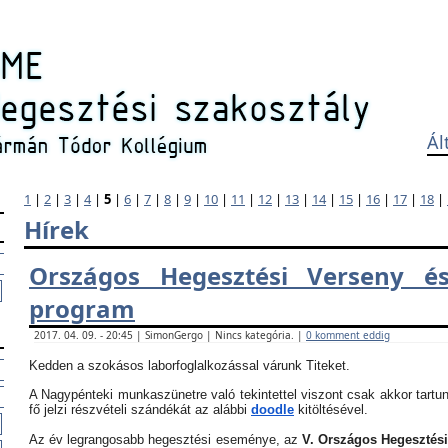
Ál
1
|
2
|
3
|
4
|
5
|
6
|
7
|
8
|
9
|
10
|
11
|
12
|
13
|
14
|
15
|
16
|
17
|
18
|
Hírek
Országos Hegesztési Verseny és
program
2017. 04. 09. - 20:45 | SimonGergo | Nincs kategória. |
0 komment eddig
Kedden a szokásos laborfoglalkozással várunk Titeket.
A Nagypénteki munkaszünetre való tekintettel viszont csak akkor tartun
fő jelzi részvételi szándékát az alábbi
doodle
kitöltésével.
Az év legrangosabb hegesztési eseménye, az
V. Országos Hegesztés