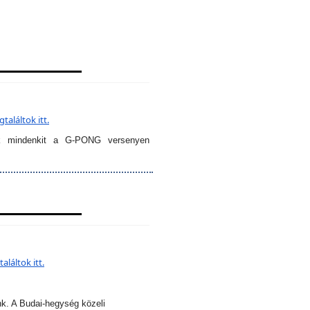
aláltok itt.
k mindenkit a G-PONG versenyen
láltok itt.
nk. A Budai-hegység közeli