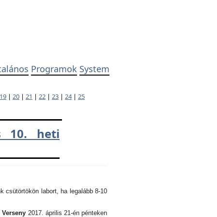
talános
Programok
System
19
|
20
|
21
|
22
|
23
|
24
|
25
 10. heti
k csütörtökön labort, ha legalább 8-10
i Verseny
2017. április 21-én pénteken