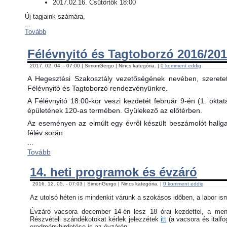
2017.02.16. Csütörtök 18:00
Új tagjaink számára,
...
Tovább
Félévnyitó és Tagtoborzó 2016/201
2017. 02. 04. - 07:00 | SimonGergo | Nincs kategória. |
0 komment eddig
A Hegesztési Szakosztály vezetőségének nevében, szerete
Félévnyitó és Tagtoborzó rendezvényünkre.
A Félévnyitó 18:00-kor veszi kezdetét február 9-én (1. okta
épületének 120-as termében. Gyülekező az előtérben.
Az eseményen az elmúlt egy évről készült beszámolót hallgat
félév során
...
Tovább
14. heti programok és évzáró
2016. 12. 05. - 07:03 | SimonGergo | Nincs kategória. |
0 komment eddig
Az utolsó héten is mindenkit várunk a szokásos időben, a labor is
Évzáró vacsora december 14-én lesz 18 órai kezdettel, a menü 
Részvételi szándékotokat kérlek jelezzétek
itt
(a vacsora és italfo
eredményhirdetése is az évzárón.