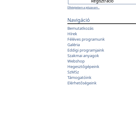
Elfelejtettem a jelszavam...
Navigáció
Bemutatkozás
Hírek
Féléves programunk
Galéria
Eddigi programjaink
Szakmai anyagok
Webshop
Hegesztőgépeink
SzMSz
Támogatóink
Elérhetőségeink