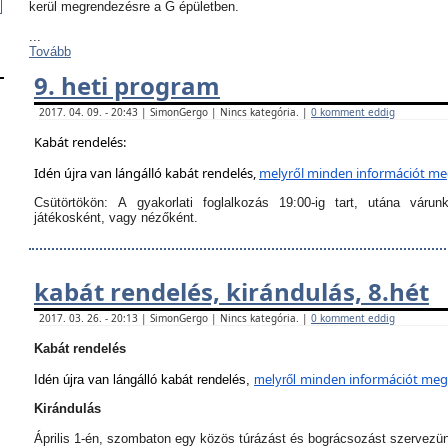
kerül megrendezésre a G épületben.
...
Tovább
9. heti program
2017. 04. 09. - 20:43 | SimonGergo | Nincs kategória. |
0 komment eddig
Kabát rendelés:
Idén újra van lángálló kabát rendelés,
melyről
minden információt megt
Csütörtökön:
A
gyakorlati foglalkozás 19:00-ig tart
, utána várun
játékosként, vagy nézőként.
kabát rendelés, kirándulás, 8.hét
2017. 03. 26. - 20:13 | SimonGergo | Nincs kategória. |
0 komment eddig
Kabát rendelés
minden információt megta
Idén újra van lángálló kabát rendelés,
melyről
Kirándulás
Április 1-én, szombaton egy közös túrázást és bográcsozást szervezü