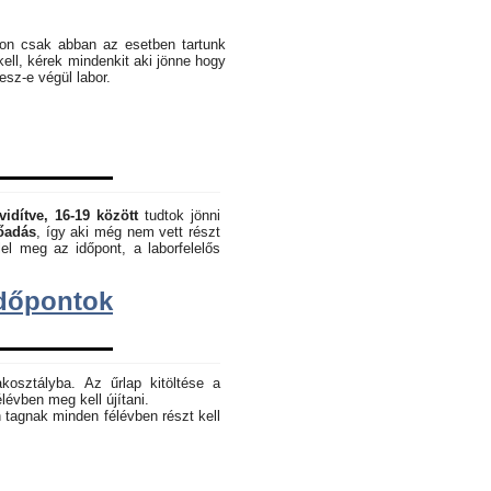
pon csak abban az esetben tartunk
kell, kérek mindenkit aki jönne hogy
lesz-e végül labor.
vidítve, 16-19 között
tudtok jönni
lőadás
, így aki még nem vett részt
el meg az időpont, a laborfelelős
dőpontok
akosztályba. Az űrlap kitöltése a
lévben meg kell újítani.
 tagnak minden félévben részt kell