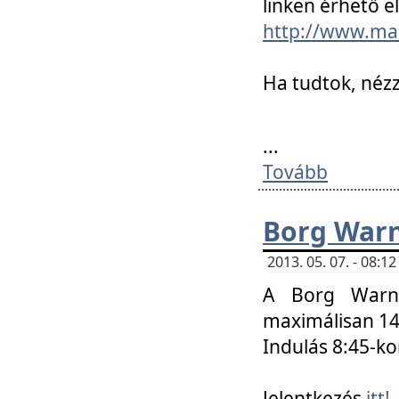
linken érhető el
http://www.mac
Ha tudtok, nézz
...
Tovább
Borg Warn
2013. 05. 07. - 08:
A Borg Warne
maximálisan 14 
Indulás 8:45-ko
Jelentkezés
itt!