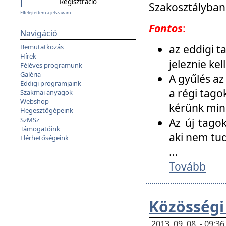
Szakosztályban
Elfelejtettem a jelszavam...
Fontos
:
Navigáció
az eddigi 
Bemutatkozás
Hírek
jeleznie ke
Féléves programunk
Galéria
A gyűlés az
Eddigi programjaink
a régi tago
Szakmai anyagok
Webshop
kérünk min
Hegesztőgépeink
SzMSz
Az új tago
Támogatóink
aki nem tud
Elérhetőségeink
...
Tovább
Közösségi
2013. 09. 08. - 09: