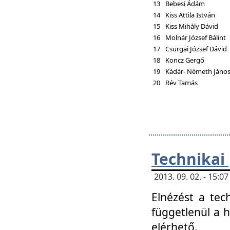
13
Bebesi Ádám
14
Kiss Attila István
15
Kiss Mihály Dávid
16
Molnár József Bálint
17
Csurgai József Dávid
18
Koncz Gergő
19
Kádár- Németh Jáno
20
Rév Tamás
Technikai
2013. 09. 02. - 15:
Elnézést a tec
függetlenül a 
elérhető.