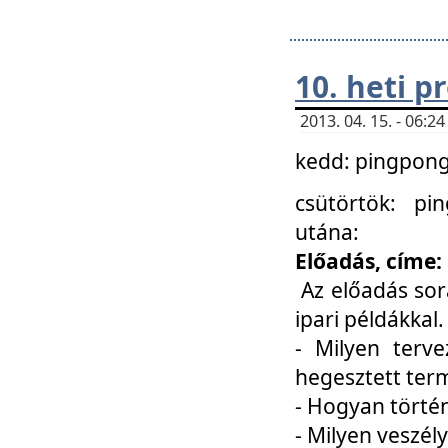
10. heti 
2013. 04. 15. - 06:
kedd: pingpong 
csütörtök: pi
utána:
Előadás, címe:
Az előadás sor
ipari példákkal
- Milyen terve
hegesztett ter
- Hogyan törté
- Milyen veszély