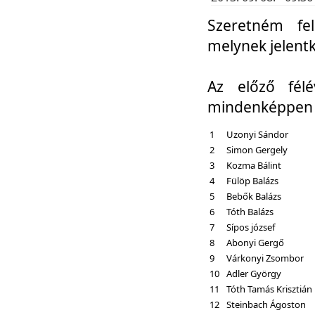
Szeretném fel
melynek jelent
Az előző fél
mindenképpen a
1
Uzonyi Sándor
2
Simon Gergely
3
Kozma Bálint
4
Fülöp Balázs
5
Bebők Balázs
6
Tóth Balázs
7
Sípos józsef
8
Abonyi Gergő
9
Várkonyi Zsombor
10
Adler György
11
Tóth Tamás Krisztián
12
Steinbach Ágoston