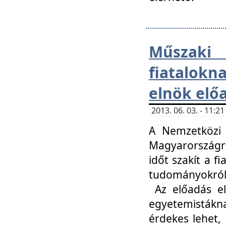
Műsza
fiatalokn
elnök elő
2013. 06. 03. - 11:
A Nemzetközi 
Magyarországr
időt szakít a f
tudományokról 
Az előadás el
egyetemisták
érdekes lehet,