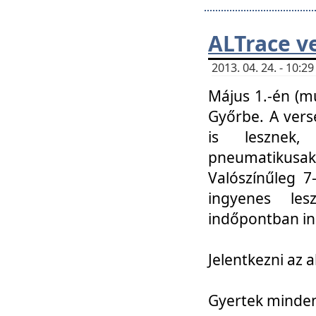
ALTrace v
2013. 04. 24. - 10:
Május 1.-én (m
Győrbe. A vers
is lesznek
pneumatikusak
Valószínűleg 7
ingyenes lesz
indőpontban in
Jelentkezni az a
Gyertek mindenk