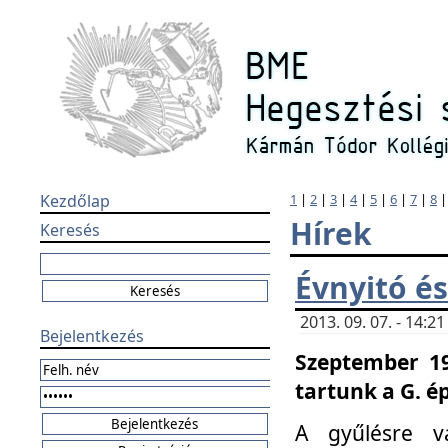
Kezdőlap
1
|
2
|
3
|
4
|
5
|
6
|
7
|
8
Hírek
Keresés
Évnyitó és
2013. 09. 07. - 14:
Bejelentkezés
Szeptember 19
tartunk a G. é
A gyűlésre v