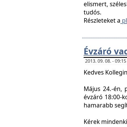
elismert, széle
tudós.
Részleteket a
pl
Évzáró va
2013. 09. 08. - 09:
Kedves Kollegin
Május 24.-én, 
évzáró 18:00-ko
hamarabb segít
Kérek mindenkit