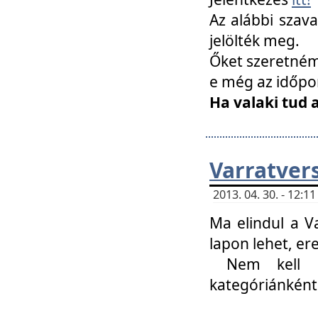
Az alábbi szav
jelölték meg.
Őket szeretném 
e még az időpo
Ha valaki tud 
Varratver
2013. 04. 30. - 12:
Ma elindul a V
lapon lehet, er
Nem kell mi
kategóriánként 