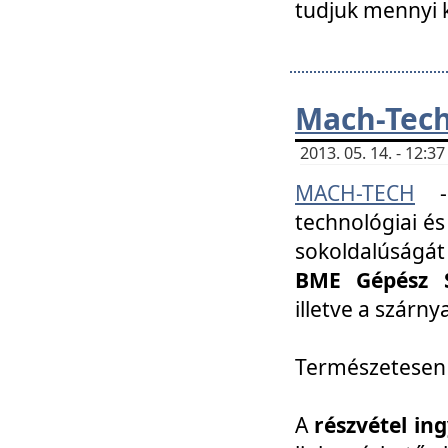
tudjuk mennyi k
Mach-Tech 
2013. 05. 14. - 12:
MACH-TECH
technológiai és
sokoldalúságát
BME Gépész S
illetve a szárn
Természetesen
A
részvétel in