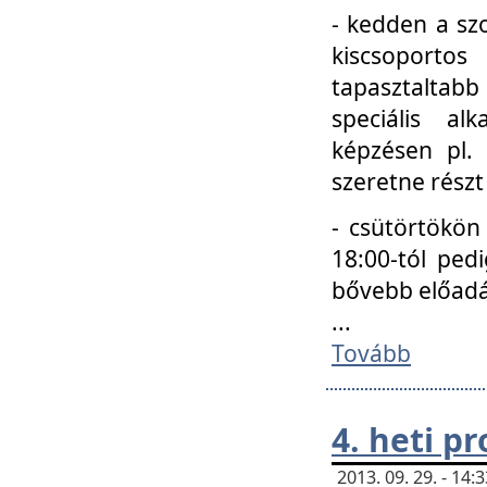
- kedden a szo
kiscsoportos
tapasztaltab
speciális a
képzésen pl.
szeretne részt
- csütörtökön
18:00-tól ped
bővebb előadá
...
Tovább
4. heti p
2013. 09. 29. - 14