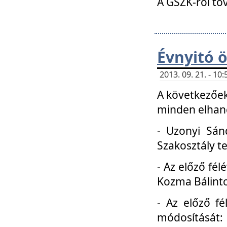
A GSZK-ról to
Évnyitó 
2013. 09. 21. - 1
A következőek
minden elhang
- Uzonyi Sánd
Szakosztály t
- Az előző fél
Kozma Bálinto
- Az előző f
módosítását: