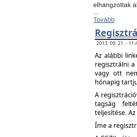
elhangzottak a
...
Tovább
Regisztrá
2013. 09. 21. - 1
Az alábbi lin
regisztrálni a
vagy ott nem
hónapig tartju
A regisztráció
tagság felt
teljesítése. A
Íme a regisztr