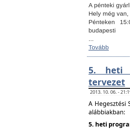
A pénteki gyár
Hely még van, 
Pénteken 15:
budapesti
...
Tovább
5. heti
tervezet
2013. 10. 06. - 21
A Hegesztési 
alábbiakban:
5. heti prog