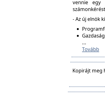
vennie egy 
számonkérést t
- Az új elnök 
Programfe
Gazdasági
...
Tovább
Kopirájt meg 