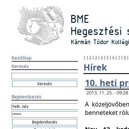
Kezdőlap
1
|
2
|
3
|
4
|
5
|
6
|
7
|
8
Hírek
Keresés
10. heti 
2013. 11. 25. - 09:
Bejelentkezés
A közeljövőben
benneteket ról