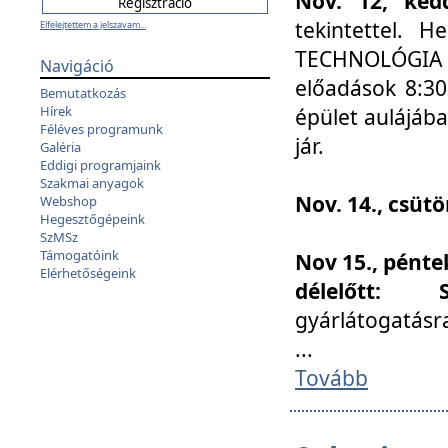
Nov. 12, kedd
tekintettel. 
Elfelejtettem a jelszavam...
TECHNOLÓGIA s
Navigáció
előadások 8:30
Bemutatkozás
Hírek
épület aulájába
Féléves programunk
jár.
Galéria
Eddigi programjaink
Szakmai anyagok
Nov. 14., csüt
Webshop
Hegesztőgépeink
SzMSz
Támogatóink
Nov 15., pénte
Elérhetőségeink
délelőtt:
gyárlátogatásr
...
Tovább