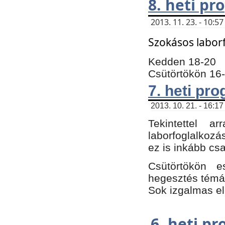
8. heti p
2013. 11. 23. - 10:
Szokásos labor
Kedden 18-20
Csütörtökön 16
7. heti pr
2013. 10. 21. - 16:17
Tekintettel 
laborfoglalkozá
ez is inkább csa
Csütörtökön e
hegesztés témáb
Sok izgalmas el
6. heti p