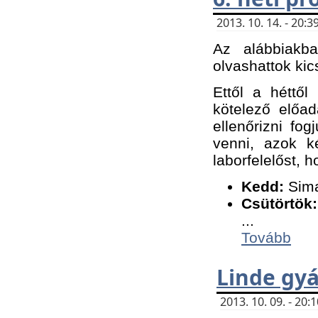
2013. 10. 14. - 20
Az alábbiakb
olvashattok kic
Ettől a héttől
kötelező előa
ellenőrizni fo
venni, azok k
laborfelelőst, h
K
edd:
Sima
Csütörtök:
...
Tovább
Linde gyá
2013. 10. 09. - 20