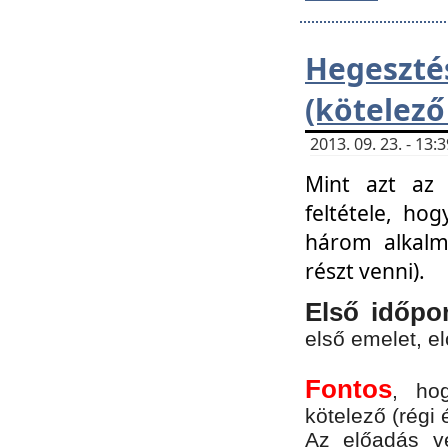
Hegesz
(kötelező
2013. 09. 23. - 13
Mint azt az 
feltétele, ho
három alkalm
részt venni).
Első időpo
első emelet, e
Fontos
, ho
kötelező (régi 
Az előadás vé