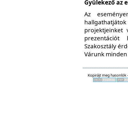
Gyülekező az e
Az eseményen
hallgathatjáto
projektjeinket
prezentációt
Szakosztály ér
Várunk minden 
Kopirájt meg hasonlók -