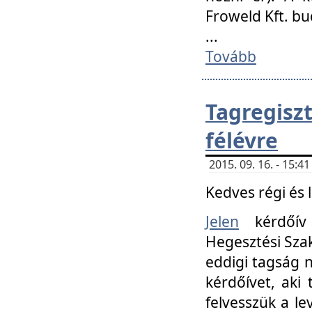
Froweld Kft. bu
...
Tovább
Tagregis
félévre
2015. 09. 16. - 15:
Kedves régi és 
Jelen
kérdőív 
Hegesztési Szak
eddigi tagság n
kérdőívet, aki
felvesszük a le