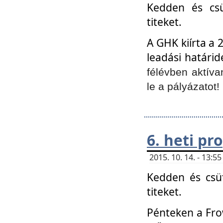
Kedden és csü
titeket.
A GHK kiírta a 
leadási határid
félévben aktíva
le a pályázatot!
6. heti p
2015. 10. 14. - 13:
Kedden és csüt
titeket.
Pénteken a Frow