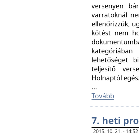
versenyen bár
varratoknál ne
ellenőrizzük, u
kötést nem hoz
dokumentumban 
kategóriába
lehetőséget bi
teljesítő ver
Holnaptól egés
...
Tovább
7. heti p
2015. 10. 21. - 14: