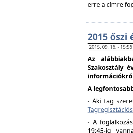
erre a címre fo
2015 őszi 
2015. 09. 16. - 15:
Az alábbiakb
Szakosztály é
információkról
A legfontosabb
- Aki tag szere
Tagregisztációs
- A foglalkozá
19:45-ig vann