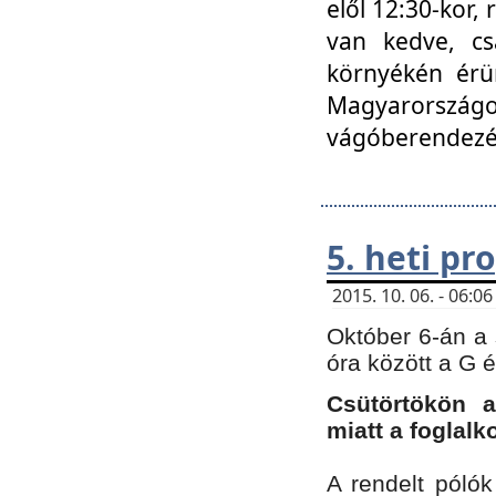
elől 12:30-kor,
van kedve, cs
környékén érün
Magyarországo
vágóberendezé
5. heti p
2015. 10. 06. - 06:
Október 6-án a 
óra között a G 
Csütörtökön a
miatt a foglal
A rendelt póló