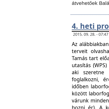
átvehetőek Balá
4. heti p
2015. 09. 28. - 07:
Az alábbiakban 
terveit olvash
Tamás tart elő
utasítás (WPS)
aki szeretne k
foglalkozni, 
időben laborfo
között laborfog
várunk mindenk
hozni ér). A 