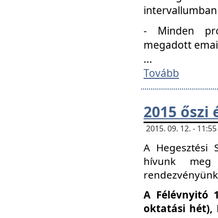
intervallumban
- Minden pro
megadott email 
...
Tovább
2015 őszi 
2015. 09. 12. - 11:
A Hegesztési S
hívunk meg 
rendezvényünk
A Félévnyitó 
oktatási hét)