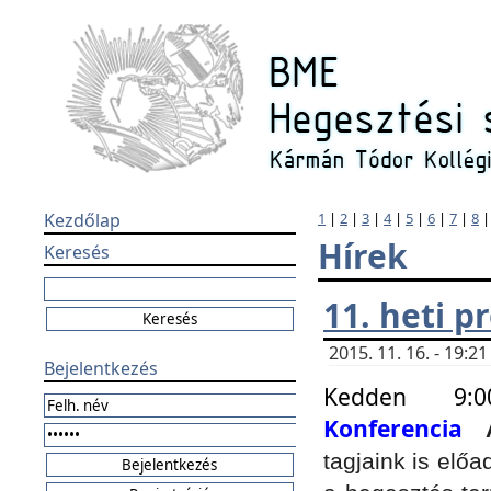
Kezdőlap
1
|
2
|
3
|
4
|
5
|
6
|
7
|
8
Hírek
Keresés
11. heti 
2015. 11. 16. - 19:
Bejelentkezés
Kedden 9:
Konferencia
tagjaink is elő