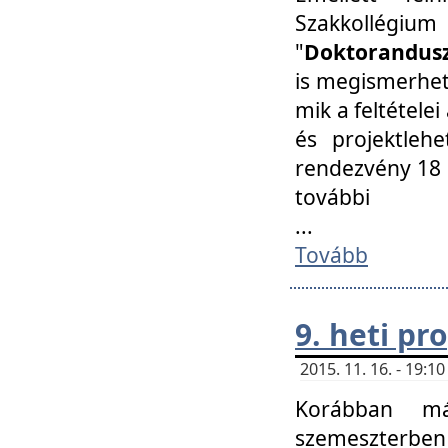
Szakkollégi
"
Doktorandusz
is megismerhet
mik a feltétele
és projektleh
rendezvény 18 
további
...
Tovább
9. heti p
2015. 11. 16. - 19:
Korábban má
szemeszterben