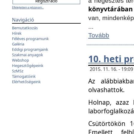
a hegesztés ter
könyvtárában
Elfelejtettem a jelszavam...
van, mindenké
Navigáció
...
Bemutatkozás
Hírek
Tovább
Féléves programunk
Galéria
Eddigi programjaink
Szakmai anyagok
10. heti 
Webshop
Hegesztőgépeink
2015. 11. 16. - 19:
SzMSz
Támogatóink
Az alábbiakb
Elérhetőségeink
olvashattok.
Holnap, azaz 
laborfoglalkozá
Csütörtökön 16
Emellett fe