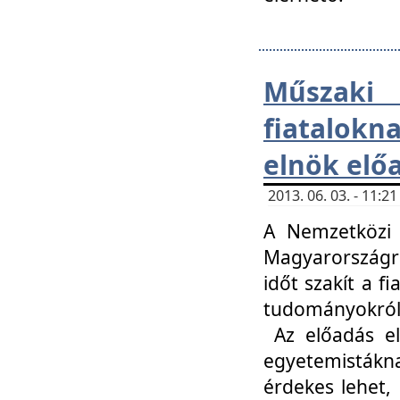
Műsza
fiatalokn
elnök elő
2013. 06. 03. - 11:
A Nemzetközi 
Magyarországr
időt szakít a f
tudományokról 
Az előadás el
egyetemisták
érdekes lehet,