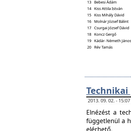
13
Bebesi Ádám
14
Kiss Attila István
15
Kiss Mihály Dávid
16
Molnár József Bálint
17
Csurgai József Dávid
18
Koncz Gergő
19
Kádár- Németh Jáno
20
Rév Tamás
Technikai
2013. 09. 02. - 15:
Elnézést a tec
függetlenül a 
elérhető.