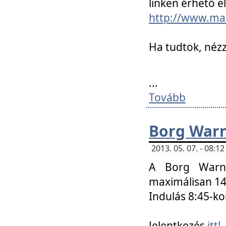
linken érhető el
http://www.mac
Ha tudtok, nézz
...
Tovább
Borg Warn
2013. 05. 07. - 08:
A Borg Warne
maximálisan 14 
Indulás 8:45-ko
Jelentkezés
itt!