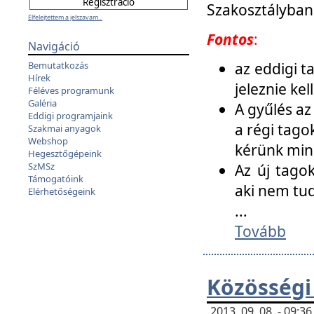
Szakosztályban
Elfelejtettem a jelszavam...
Fontos
:
Navigáció
az eddigi 
Bemutatkozás
Hírek
jeleznie ke
Féléves programunk
Galéria
A gyűlés az
Eddigi programjaink
a régi tago
Szakmai anyagok
Webshop
kérünk min
Hegesztőgépeink
SzMSz
Az új tago
Támogatóink
aki nem tud
Elérhetőségeink
...
Tovább
Közösségi
2013. 09. 08. - 09: