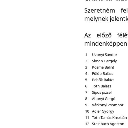
Szeretném fel
melynek jelent
Az előző fél
mindenképpen a
1
Uzonyi Sándor
2
Simon Gergely
3
Kozma Bálint
4
Fülöp Balázs
5
Bebők Balázs
6
Tóth Balázs
7
Sípos józsef
8
Abonyi Gergő
9
Várkonyi Zsombor
10
Adler György
11
Tóth Tamás Krisztián
12
Steinbach Ágoston