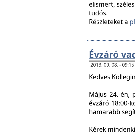
elismert, széle
tudós.
Részleteket a
pl
Évzáró va
2013. 09. 08. - 09:
Kedves Kollegin
Május 24.-én, 
évzáró 18:00-ko
hamarabb segít
Kérek mindenkit