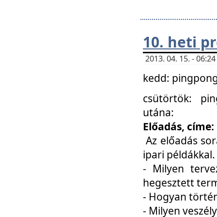
10. heti 
2013. 04. 15. - 06:
kedd: pingpong 
csütörtök: pi
utána:
Előadás, címe:
Az előadás sor
ipari példákkal
- Milyen terve
hegesztett ter
- Hogyan törté
- Milyen veszély