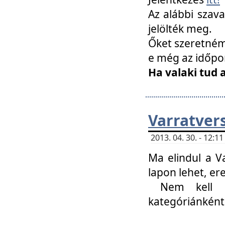
Az alábbi szav
jelölték meg.
Őket szeretném 
e még az időpo
Ha valaki tud 
Varratver
2013. 04. 30. - 12:
Ma elindul a V
lapon lehet, er
Nem kell mi
kategóriánként 