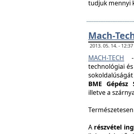
tudjuk mennyi k
Mach-Tech 
2013. 05. 14. - 12:
MACH-TECH
technológiai és
sokoldalúságát
BME Gépész S
illetve a szárn
Természetesen
A
részvétel in