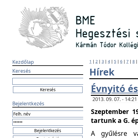
Kezdőlap
1
|
2
|
3
|
4
|
5
|
6
|
7
|
8
Hírek
Keresés
Évnyitó és
2013. 09. 07. - 14:
Bejelentkezés
Szeptember 19
tartunk a G. é
A gyűlésre v