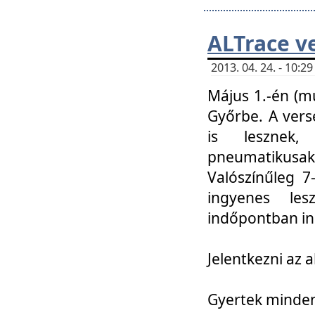
ALTrace v
2013. 04. 24. - 10:
Május 1.-én (m
Győrbe. A vers
is lesznek
pneumatikusak
Valószínűleg 7
ingyenes lesz
indőpontban in
Jelentkezni az a
Gyertek mindenk