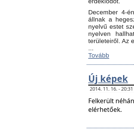
érdeklődőt.
December 4-én
állnak a hegesz
nyelvű estet sz
nyelven hallh
területeiről. A
...
Tovább
Új képek
2014. 11. 16. - 20:
Felkerült néhán
elérhetőek.