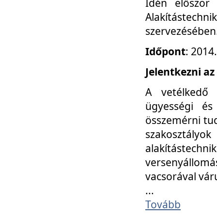
Idén először
Alakítástechni
szervezésében
Időpont
: 2014
Jelentkezni az
A vetélkedő 
ügyességi és
összemérni tud
szakosztályok 
alakítástec
versenyállom
vacsorával vár
...
Tovább