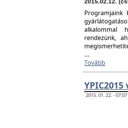
2015.02.12. (cs
Programjaink k
gyárlátogatáso
alkalommal h
rendezünk, ah
megismerhetite
...
Tovább
YPIC2015 
2015. 01. 22. - 07: