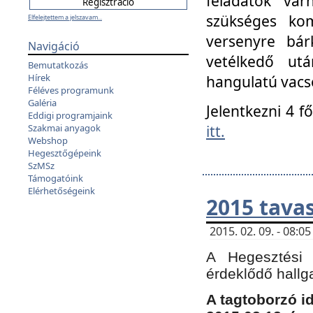
feladatok vá
szükséges kom
Elfelejtettem a jelszavam...
versenyre bár
Navigáció
vetélkedő ut
Bemutatkozás
Hírek
hangulatú vacso
Féléves programunk
Galéria
Jelentkezni 4 f
Eddigi programjaink
itt.
Szakmai anyagok
Webshop
Hegesztőgépeink
SzMSz
Támogatóink
Elérhetőségeink
2015 tavas
2015. 02. 09. - 08:
A Hegesztési 
érdeklődő hallg
A tagtoborzó i