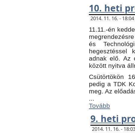
10. heti 
2014. 11. 16. - 18:
11.11.-én kedde
megrendezésre 
és Technológ
hegesztéssel k
adnak elő. Az o
között nyitva ál
Csütörtökön 16
pedig a TDK Kon
meg. Az előadá
...
Tovább
9. heti p
2014. 11. 16. - 18