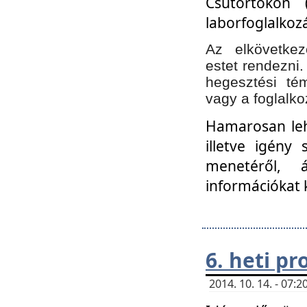
Csütörtökön 
laborfoglalkozá
Az elkövetke
estet rendezni
hegesztési té
vagy a foglalko
Hamarosan lehe
illetve igény
menetéről, á
információkat 
6. heti p
2014. 10. 14. - 07