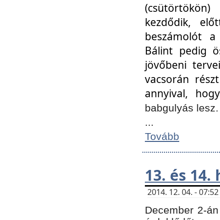
(csütörtökön
kezdődik, elő
beszámolót a 
Bálint pedig ö
jövőbeni terve
vacsorán részt
annyival, hogy
babgulyás lesz
...
Tovább
13. és 14.
2014. 12. 04. - 07:
December 2-án 