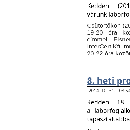
Kedden (201
várunk laborfo
Csütörtökön (20
19-20 óra kö
címmel Eisne
InterCert Kft. 
20-22 óra közöt
8. heti p
2014. 10. 31. - 08
Kedden 18 ó
a laborfoglal
tapasztaltabba