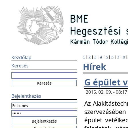
Kezdőlap
1
|
2
|
3
|
4
|
5
|
6
|
7
|
8
Hírek
Keresés
G épület 
2015. 02. 09. - 08:
Bejelentkezés
Az Alakítástech
szervezésében
épület vetélke