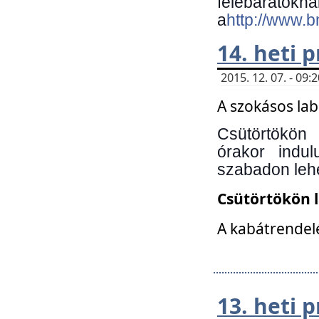
felebará
a
http://www.
14. heti
2015. 12. 07. - 09
A szokásos la
Csütörtökön
órakor indu
szabadon lehe
Csütörtökön 
A kabátrendelé
13. heti