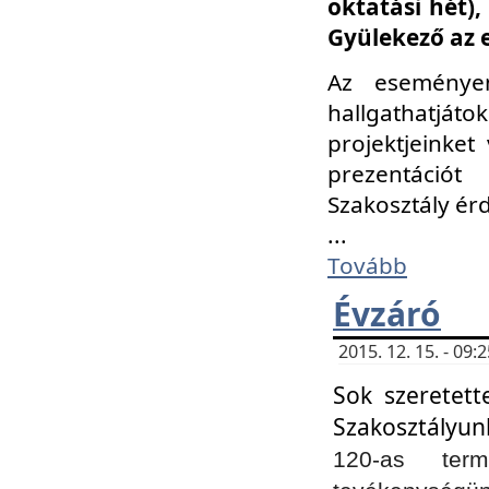
oktatási hét)
Gyülekező az 
Az eseménye
hallgathatjáto
projektjeinket
prezentációt
Szakosztály ér
...
Tovább
Évzáró
2015. 12. 15. - 09
Sok szeretett
Szakosztályun
120-as ter