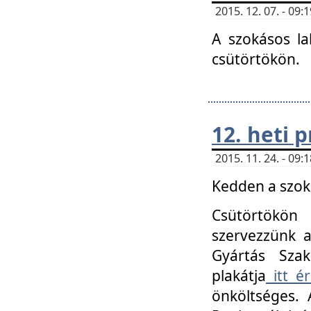
2015. 12. 07. - 09
A szokásos la
csütörtökön.
12. heti
2015. 11. 24. - 09
Kedden a szoká
Csütörtökö
szervezzünk a
Gyártás Szak
plakátja
itt ér
önköltséges. 