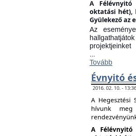
A Félévnyitó 
oktatási hét)
Gyülekező az e
Az eseményen
hallgathatjáto
projektjeinket
...
Tovább
Évnyitó é
2016. 02. 10. - 13
A Hegesztési 
hívunk meg 
rendezvényünk
A Félévnyitó