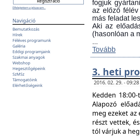
fogjuk gyártan
Elfelejtettem a jelszavam...
az előző félév
más feladat les
Navigáció
Aki az előadá
Bemutatkozás
(hasonlóan a
Hírek
Féléves programunk
...
Galéria
Tovább
Eddigi programjaink
Szakmai anyagok
Webshop
3. heti p
Hegesztőgépeink
SzMSz
Támogatóink
2016. 02. 29. - 09:
Elérhetőségeink
Kedden 18:00-t
Alapozó előad
meg ezeket az 
részt vettek, é
tól várjuk a he