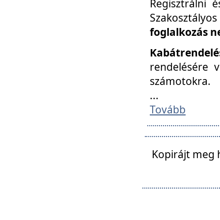
Regisztrálni 
Szakosztályos
foglalkozás n
Kabátrendelé
rendelésére v
számotokra.
...
Tovább
Kopirájt meg 