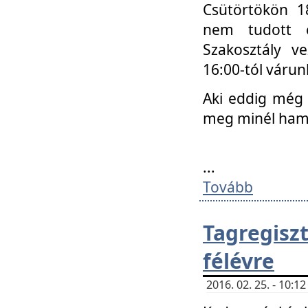
Csütörtökön 18
nem tudott e
Szakosztály v
16:00-tól váru
Aki eddig még 
meg minél ham
...
Tovább
Tagregis
félévre
2016. 02. 25. - 10: