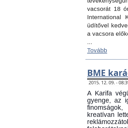
tevékenységünk
vacsorát 18 ó
International 
üdítővel kedv
a vacsora elők
...
Tovább
BME kará
2015. 12. 09. - 08
A Karifa vég
gyenge, az i
finomságok,
kreatívan let
reklámozzá