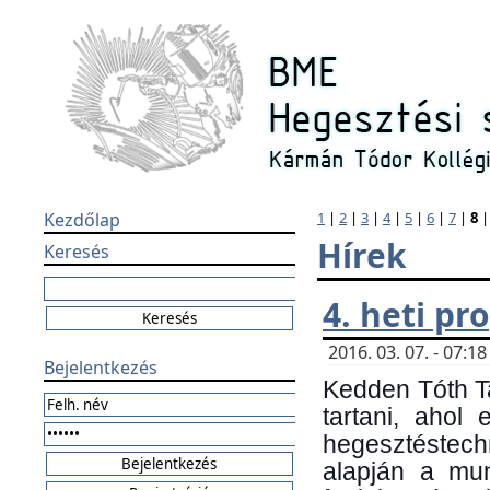
Kezdőlap
1
|
2
|
3
|
4
|
5
|
6
|
7
|
8
Hírek
Keresés
4. heti p
2016. 03. 07. - 07:
Bejelentkezés
Kedden Tóth Ta
tartani, ahol
hegesztéstechn
alapján a mun