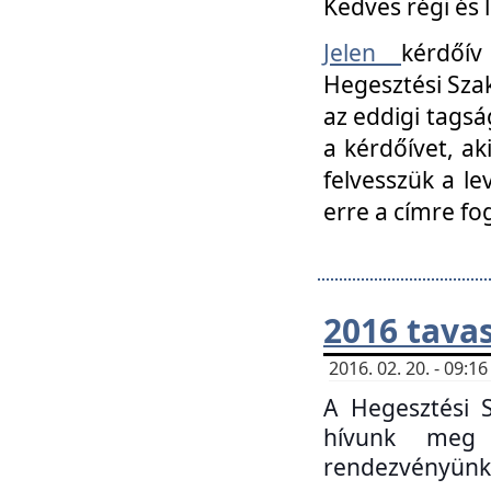
Kedves régi és 
Jelen
kérdőív
Hegesztési Szak
az eddigi tagsá
a kérdőívet, ak
felvesszük a le
erre a címre fo
2016 tavas
2016. 02. 20. - 09:
A Hegesztési S
hívunk meg 
rendezvényünk