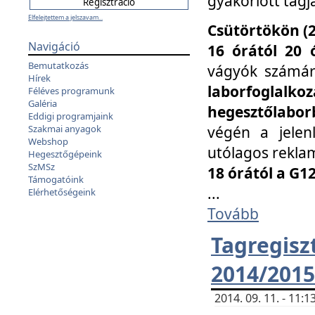
gyakorlott tagj
Elfelejtettem a jelszavam...
Csütörtökön (2
Navigáció
16 órától 20 
Bemutatkozás
vágyók számá
Hírek
laborfoglal
Féléves programunk
Galéria
hegesztőlaborb
Eddigi programjaink
végén a jelenl
Szakmai anyagok
Webshop
utólagos reklam
Hegesztőgépeink
SzMSz
18 órától a G1
Támogatóink
...
Elérhetőségeink
Tovább
Tagreg
2014/2015
2014. 09. 11. - 11