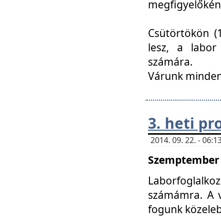
megfigyelőkén
Csütörtökön (1
lesz, a labor
számára.
Várunk mindenk
3. heti p
2014. 09. 22. - 06
Szemptember 2
Laborfoglalk
számámra. A ve
fogunk közele