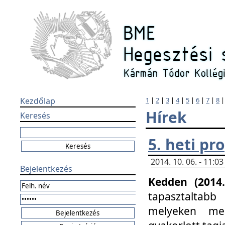
Kezdőlap
1
|
2
|
3
|
4
|
5
|
6
|
7
|
8
Hírek
Keresés
5. heti p
2014. 10. 06. - 11:
Bejelentkezés
Kedden (2014.
tapasztaltabb
melyeken meg