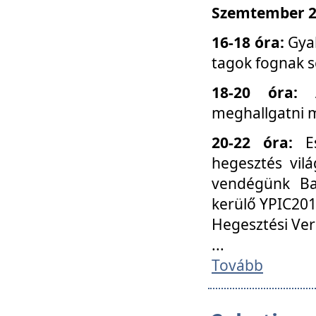
Szemtember 25
16-18 óra:
Gyak
tagok fognak s
18-20 óra:
meghallgatni m
20-22 óra:
Es
hegesztés vilá
vendégünk Ba
kerülő YPIC201
Hegesztési Ver
...
Tovább