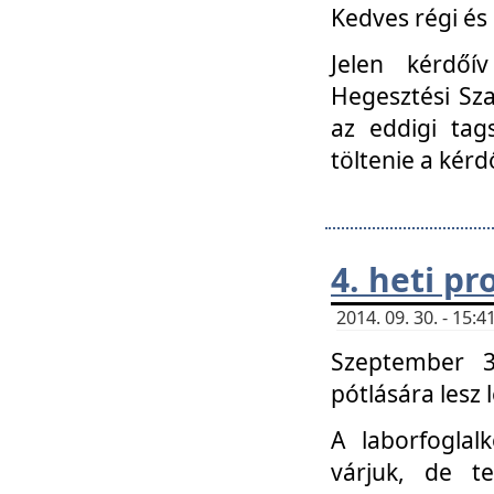
Kedves régi és 
Jelen kérdőí
Hegesztési Sza
az eddigi tag
töltenie a kérd
4. heti p
2014. 09. 30. - 15
Szeptember 3
pótlására lesz
A laborfoglal
várjuk, de t