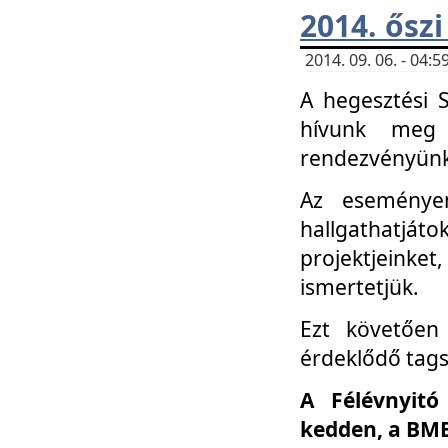
2014. őszi
2014. 09. 06. - 04
A hegesztési 
hívunk meg 
rendezvényünk
Az eseménye
hallgathatjáto
projektjeink
ismertetjük.
Ezt követően 
érdeklődő tag
A Félévnyitó
kedden, a BME