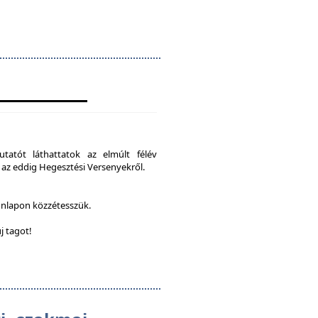
tatót láthattatok az elmúlt félév
 az eddig Hegesztési Versenyekről.
onlapon közzétesszük.
j tagot!