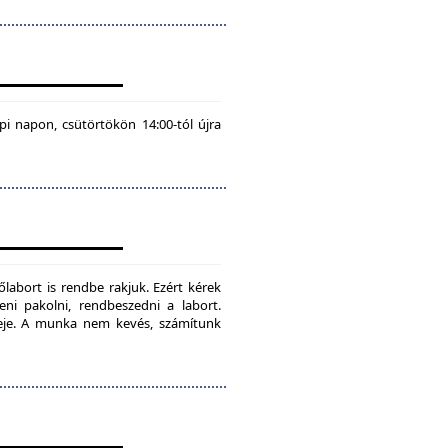
pi napon, csütörtökön 14:00-tól újra
labort is rendbe rakjuk. Ezért kérek
teni pakolni, rendbeszedni a labort.
ideje. A munka nem kevés, számítunk