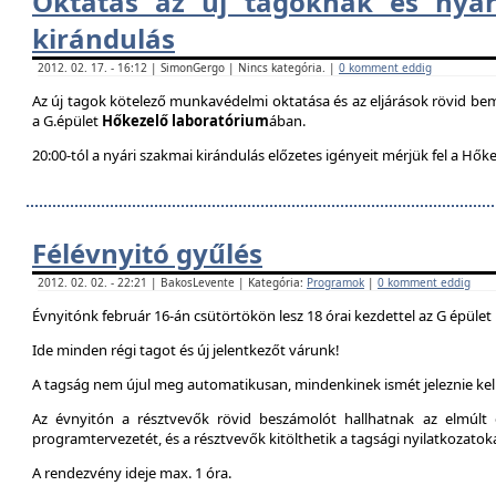
Oktatás az új tagoknak és nyár
kirándulás
2012. 02. 17. - 16:12 | SimonGergo | Nincs kategória. |
0 komment eddig
Az új tagok kötelező munkavédelmi oktatása és az eljárások rövid be
a G.épület
Hőkezelő laboratórium
ában.
20:00-tól a nyári szakmai kirándulás előzetes igényeit mérjük fel a Hők
Félévnyitó gyűlés
2012. 02. 02. - 22:21 | BakosLevente | Kategória:
Programok
|
0 komment eddig
Évnyitónk február 16-án csütörtökön lesz 18 órai kezdettel az G épület
Ide minden régi tagot és új jelentkezőt várunk!
A tagság nem újul meg automatikusan, mindenkinek ismét jeleznie kell
Az évnyitón a résztvevők rövid beszámolót hallhatnak az elmúlt é
programtervezetét, és a résztvevők kitölthetik a tagsági nyilatkozatok
A rendezvény ideje max. 1 óra.