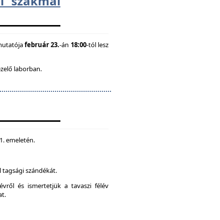
i szakmai
mutatója
február 23.
-án
18:00
-tól lesz
ezelő laborban.
 1. emeletén.
 tagsági szándékát.
vről és ismertetjük a tavaszi félév
at.