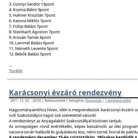
3. Uzonyi Sándor 13pont
4. Kozma Bálint 9pont
5. Hahner Krisztián 7pont
6. Katona Miklós 7pont
7. Fülöp Balázs 7pont
8. Steinbach Ágoston 7pont
9. Krizsán Tamás 6pont
10. Lammel Balázs 6pont
11. Németh Levente 5pont
12. Bebők Balázs 5pont
...
Tovább
Karácsonyi évzáró rendezvény
2011. 12. 02. - 20:50 | BakosLevente | Kategória:
Programok
|
1 komment eddig
Hagyományainkhoz híven, idén is megrendezzük karácsonyi évzáró ün
volt Szakosztályos tagot sok szeretettel várunk!
A rendezvényt az Anyagalakító Szakosztállyal közösen tartjuk.
Az ünnepségen rövid évértékelés, képes beszámoló az idei program
vacsora során halászlé és gulyásleves lesz, némi sörrel, borral és pálink
A rendezvény december 15-én csütörtökön, 18órakor kezdődik a