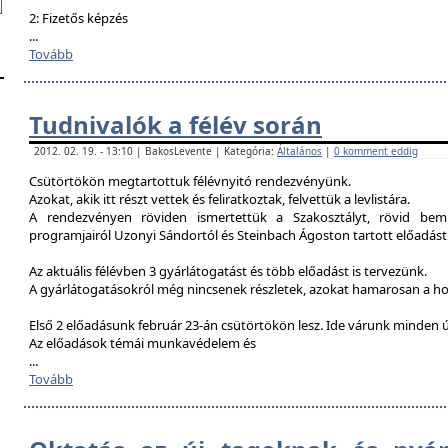
2: Fizetős képzés
...
Tovább
Tudnivalók a félév során
2012. 02. 19. - 13:10 | BakosLevente | Kategória:
Általános
|
0 komment eddig
Csütörtökön megtartottuk félévnyitó rendezvényünk.
Azokat, akik itt részt vettek és feliratkoztak, felvettük a levlistára.
A rendezvényen röviden ismertettük a Szakosztályt, rövid bemu
programjairól Uzonyi Sándortól és Steinbach Ágoston tartott előadást
Az aktuális félévben 3 gyárlátogatást és több előadást is tervezünk.
A gyárlátogatásokról még nincsenek részletek, azokat hamarosan a h
Első 2 előadásunk február 23-án csütörtökön lesz. Ide várunk minden ú
Az előadások témái munkavédelem és
...
Tovább