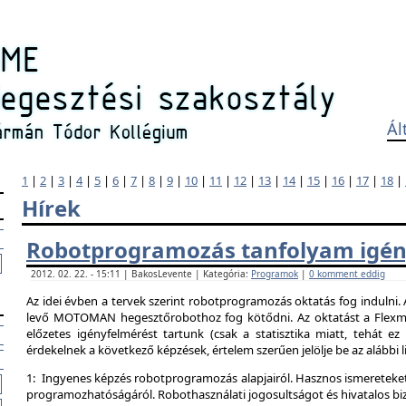
Ál
1
|
2
|
3
|
4
|
5
|
6
|
7
|
8
|
9
|
10
|
11
|
12
|
13
|
14
|
15
|
16
|
17
|
18
|
Hírek
Robotprogramozás tanfolyam igén
2012. 02. 22. - 15:11 | BakosLevente | Kategória:
Programok
|
0 komment eddig
Az idei évben a tervek szerint robotprogramozás oktatás fog indulni.
levő MOTOMAN hegesztőrobothoz fog kötődni. Az oktatást a Flexman
előzetes igényfelmérést tartunk (csak a statisztika miatt, tehát e
érdekelnek a következő képzések, értelem szerűen jelölje be az alábbi l
1: Ingyenes képzés robotprogramozás alapjairól. Hasznos ismereteket
programozhatóságáról. Robothasználati jogosultságot és hivatalos bi