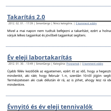
Takarítás 2.0
2012. 02. 01. - 17:39 | SimonGergo | Nincs kategória. |
0 komment eddig
Mivel a mai napon nem tudtuk befejezni a takarítást, ezért a holna
várjuk lelkes tagjainkat és jövőbeli tagjainkat segíteni.
Év eleji labortakarítás
2012. 01. 30. - 13:49 | SimonGergo | Kategória:
Programok
|
0 komment eddig
Újabb félév kezdődik az egyetemen, ezért itt az idő, hogy a hegesztő
mindenkit, aki ráér, hogy február 1.-n, szerdán 10-től jöjjön segí
Természetesen aki csak délután ér rá, az is jöhet, ahogy lesz rá 
mindenkire.
Évnyitó és év eleji tennivalók