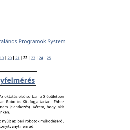
talános
Programok
System
19
|
20
|
21
|
22
|
23
|
24
|
25
yfelmérés
 Az oktatás első sorban a G épületben
 Robotics Kft. fogja tartani. Ehhez
z nem jelentkezés). Kérem, hogy akit
inken.
 nyújt az ipari robotok működéséről,
zonyítványt nem ad.