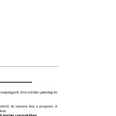
nepségünk. Erre minden jelenlegi és
okról, és vacsora lesz a program. A
ával.
 G épület csarnokában.