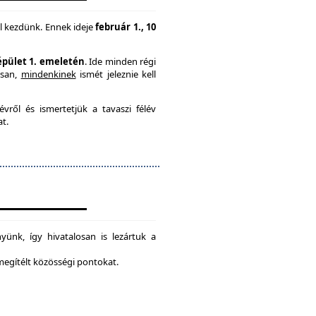
l kezdünk. Ennek ideje
február 1., 10
 épület 1. emeletén
. Ide minden régi
usan,
mindenkinek
ismét jeleznie kell
vről és ismertetjük a tavaszi félév
at.
ünk, így hivatalosan is lezártuk a
 megítélt közösségi pontokat.