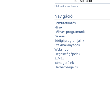
Elfelejtettem a jelszavam...
Navigáció
Bemutatkozás
Hírek
Féléves programunk
Galéria
Eddigi programjaink
Szakmai anyagok
Webshop
Hegesztőgépeink
SzMSz
Támogatóink
Elérhetőségeink