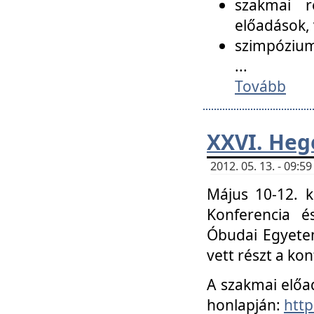
szakmai r
előadások, 
szimpózium
...
Tovább
XXVI. Heg
2012. 05. 13. - 09:
Május 10-12. k
Konferencia é
Óbudai Egyetem
vett részt a ko
A szakmai előa
honlapján:
http