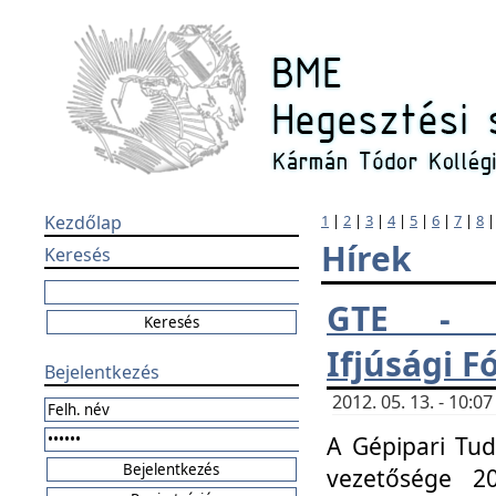
Kezdőlap
1
|
2
|
3
|
4
|
5
|
6
|
7
|
8
Hírek
Keresés
GTE - H
Ifjúsági 
Bejelentkezés
2012. 05. 13. - 10:
A Gépipari Tu
vezetősége 20