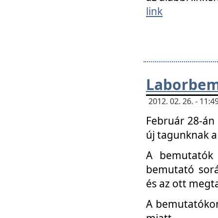
link
Laborbem
2012. 02. 26. - 11:
Február 28-án
új tagunknak a
A bemutatók 
bemutató sorá
és az ott megta
A bemutatókon 
miatt.