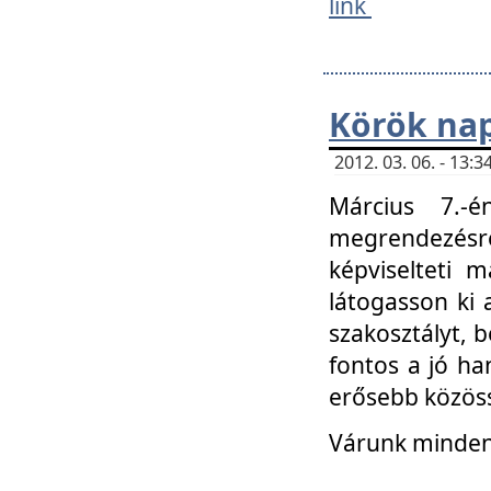
link
Körök na
2012. 03. 06. - 13
Március 7.-
megrendezésre
képviselteti 
látogasson ki 
szakosztályt, b
fontos a jó ha
erősebb közöss
Várunk mindenk