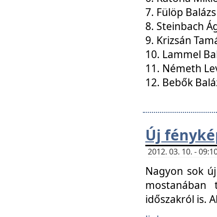
7. Fülöp Balázs
8. Steinbach Á
9. Krizsán Tam
10. Lammel Ba
11. Németh Le
12. Bebők Balá
Új fényké
2012. 03. 10. - 09
Nagyon sok új 
mostanában t
időszakról is. A