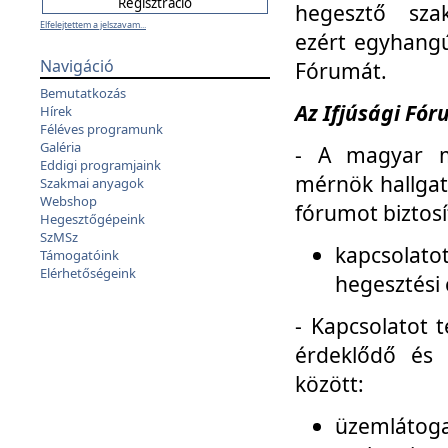
hegesztő sza
Elfelejtettem a jelszavam...
ezért egyhangú
Navigáció
Fórumát.
Bemutatkozás
Az Ifjúsági Fóru
Hírek
Féléves programunk
Galéria
- A magyar m
Eddigi programjaink
mérnök hallgat
Szakmai anyagok
Webshop
fórumot biztosí
Hegesztőgépeink
SzMSz
kapcsolat
Támogatóink
Elérhetőségeink
hegesztési 
- Kapcsolatot t
érdeklődő és 
között:
üzemlátoga