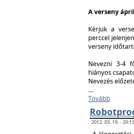
A verseny ápril
Kérjük a vers
perccel jelenje
verseny időtar
Nevezni 3-4 f
hiányos csapat
Nevezés előze
...
Tovább
Robotpro
2012. 03. 19. - 20:
A Hegesztési S