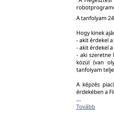
robotprogramo
A tanfolyam 24
Hogy kinek ajá
- akit érdekel 
- akit érdekel
- aki szeretne 
közül (van ol
tanfolyam telje
A képzés piac
érdekében a F
...
Tovább