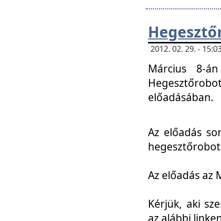
Hegesztőr
2012. 02. 29. - 15:
Március 8-án
Hegesztőrobo
előadásában.
Az előadás so
hegesztőroboto
Az előadás az 
Kérjük, aki sz
az alábbi linken