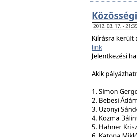
Közösségi
2012. 03. 17. - 21
Kiírásra kerül
link
Jelentkezési ha
Akik pályázhat
1. Simon Gerge
2. Bebesi Ádá
3. Uzonyi Sánd
4. Kozma Bálin
5. Hahner Kris
6. Katona Mikl