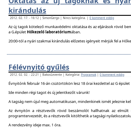
Oktatás az új tagoknak és nyár
kirándulás
2012. 02. 17. - 16:12 | SimonGergo | Nincs kategória. |
0 komment eddig
Az új tagok kötelező munkavédelmi oktatása és az eljárások rövid be
a G.épület
Hőkezelő laboratórium
ában.
20:00-tól a nyári szakmai kirándulás előzetes igényeit mérjük fel a Hők
Félévnyitó gyűlés
2012. 02. 02. - 22:21 | BakosLevente | Kategória:
Programok
|
0 komment eddig
Évnyitónk február 16-án csütörtökön lesz 18 órai kezdettel az G épület
Ide minden régi tagot és új jelentkezőt várunk!
A tagság nem újul meg automatikusan, mindenkinek ismét jeleznie kell
Az évnyitón a résztvevők rövid beszámolót hallhatnak az elmúlt é
programtervezetét, és a résztvevők kitölthetik a tagsági nyilatkozatok
A rendezvény ideje max. 1 óra.