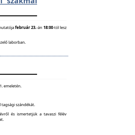
i szakmai
mutatója
február 23.
-án
18:00
-tól lesz
ezelő laborban.
 1. emeletén.
 tagsági szándékát.
vről és ismertetjük a tavaszi félév
at.