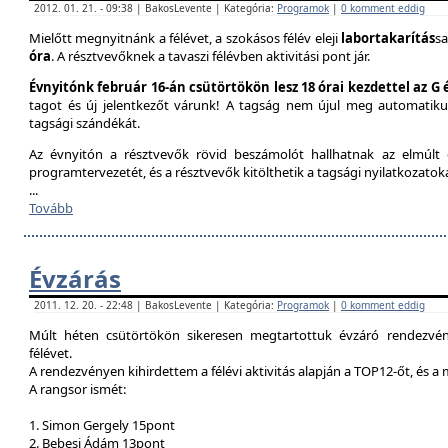
2012. 01. 21. - 09:38 | BakosLevente | Kategória:
Programok
|
0 komment eddig
Mielőtt megnyitnánk a félévet, a szokásos félév eleji
labortakarítás
sa
óra
. A résztvevőknek a tavaszi félévben aktivitási pont jár.
Évnyitónk február 16-án csütörtökön lesz 18 órai kezdettel az G
tagot és új jelentkezőt várunk! A tagság nem újul meg automatik
tagsági szándékát.
Az évnyitón a résztvevők rövid beszámolót hallhatnak az elmúlt é
programtervezetét, és a résztvevők kitölthetik a tagsági nyilatkozatok
...
Tovább
Évzárás
2011. 12. 20. - 22:48 | BakosLevente | Kategória:
Programok
|
0 komment eddig
Múlt héten csütörtökön sikeresen megtartottuk évzáró rendezvény
félévet.
A rendezvényen kihirdettem a félévi aktivitás alapján a TOP12-őt, és a
A rangsor ismét:
1. Simon Gergely 15pont
2. Bebesi Ádám 13pont