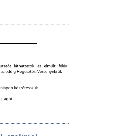
tatót láthattatok az elmúlt félév
 az eddig Hegesztési Versenyekről.
onlapon közzétesszük.
j tagot!