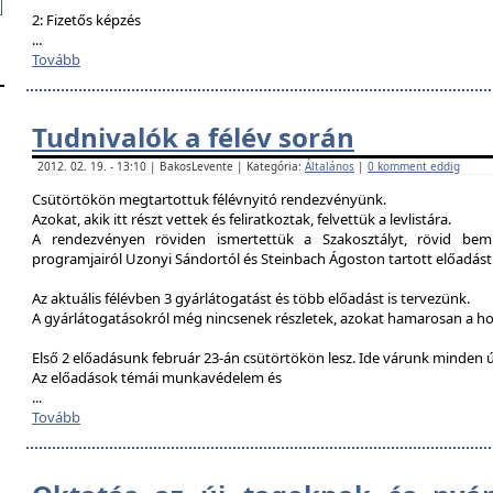
2: Fizetős képzés
...
Tovább
Tudnivalók a félév során
2012. 02. 19. - 13:10 | BakosLevente | Kategória:
Általános
|
0 komment eddig
Csütörtökön megtartottuk félévnyitó rendezvényünk.
Azokat, akik itt részt vettek és feliratkoztak, felvettük a levlistára.
A rendezvényen röviden ismertettük a Szakosztályt, rövid bemu
programjairól Uzonyi Sándortól és Steinbach Ágoston tartott előadást
Az aktuális félévben 3 gyárlátogatást és több előadást is tervezünk.
A gyárlátogatásokról még nincsenek részletek, azokat hamarosan a h
Első 2 előadásunk február 23-án csütörtökön lesz. Ide várunk minden ú
Az előadások témái munkavédelem és
...
Tovább