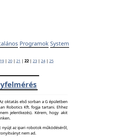
talános
Programok
System
19
|
20
|
21
|
22
|
23
|
24
|
25
yfelmérés
 Az oktatás első sorban a G épületben
 Robotics Kft. fogja tartani. Ehhez
z nem jelentkezés). Kérem, hogy akit
inken.
 nyújt az ipari robotok működéséről,
zonyítványt nem ad.