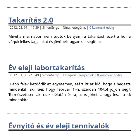
Takarítás 2.0
2012. 02. 01. - 17:39 | SimonGergo | Nincs kategória. |
0 komment eddig
Mivel a mai napon nem tudtuk befejezni a takarítást, ezért a holna
várjuk lelkes tagjainkat és jövőbeli tagjainkat segíteni.
Év eleji labortakarítás
2012. 01. 30. - 13:49 | SimonGergo | Kategória:
Programok
|
0 komment eddig
Újabb félév kezdődik az egyetemen, ezért itt az idő, hogy a hegesztő
mindenkit, aki ráér, hogy február 1.-n, szerdán 10-től jöjjön segí
Természetesen aki csak délután ér rá, az is jöhet, ahogy lesz rá 
mindenkire.
Évnyitó és év eleji tennivalók