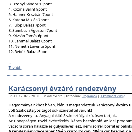
3. Uzonyi Sándor 13pont
4. Kozma Bálint 9pont
5. Hahner Krisztián 7pont
6. Katona Miklós 7pont
7. Fülöp Balázs 7pont
8. Steinbach Ágoston 7pont
9. Krizsán Tamás 6pont
10. Lammel Balázs 6pont
11. Németh Levente 5pont
12. Bebők Balázs 5pont
...
Tovább
Karácsonyi évzáró rendezvény
2011. 12. 02. - 20:50 | BakosLevente | Kategória:
Programok
|
1 komment eddig
Hagyományainkhoz híven, idén is megrendezzük karácsonyi évzáró ün
volt Szakosztályos tagot sok szeretettel várunk!
A rendezvényt az Anyagalakító Szakosztállyal közösen tartjuk.
Az ünnepségen rövid évértékelés, képes beszámoló az idei program
vacsora során halászlé és gulyásleves lesz, némi sörrel, borral és pálink
A rendezvény december 15-én csütörtökön, 18órakor kezdődik a