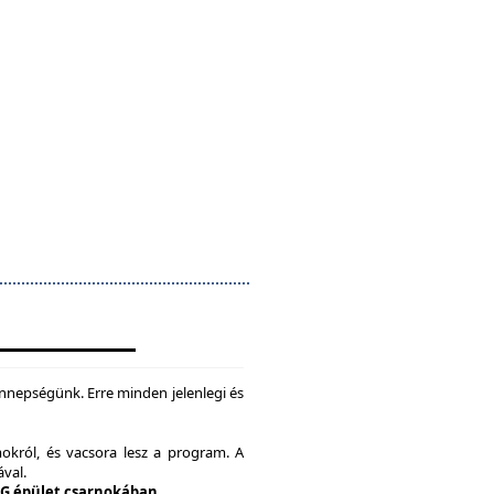
nepségünk. Erre minden jelenlegi és
okról, és vacsora lesz a program. A
ával.
 G épület csarnokában.