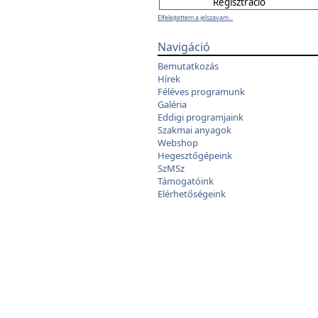
Elfelejtettem a jelszavam...
Navigáció
Bemutatkozás
Hírek
Féléves programunk
Galéria
Eddigi programjaink
Szakmai anyagok
Webshop
Hegesztőgépeink
SzMSz
Támogatóink
Elérhetőségeink