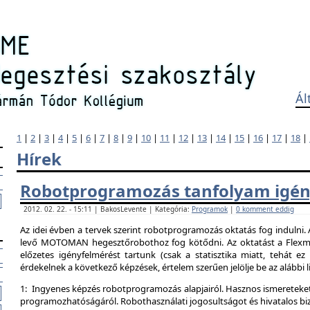
Ál
1
|
2
|
3
|
4
|
5
|
6
|
7
|
8
|
9
|
10
|
11
|
12
|
13
|
14
|
15
|
16
|
17
|
18
|
Hírek
Robotprogramozás tanfolyam igén
2012. 02. 22. - 15:11 | BakosLevente | Kategória:
Programok
|
0 komment eddig
Az idei évben a tervek szerint robotprogramozás oktatás fog indulni.
levő MOTOMAN hegesztőrobothoz fog kötődni. Az oktatást a Flexman
előzetes igényfelmérést tartunk (csak a statisztika miatt, tehát e
érdekelnek a következő képzések, értelem szerűen jelölje be az alábbi l
1: Ingyenes képzés robotprogramozás alapjairól. Hasznos ismereteket
programozhatóságáról. Robothasználati jogosultságot és hivatalos bi