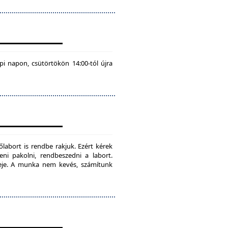
pi napon, csütörtökön 14:00-tól újra
labort is rendbe rakjuk. Ezért kérek
teni pakolni, rendbeszedni a labort.
ideje. A munka nem kevés, számítunk