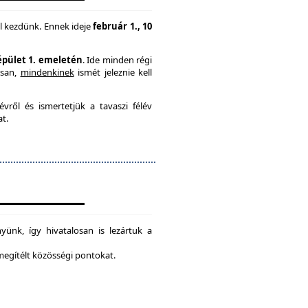
l kezdünk. Ennek ideje
február 1., 10
 épület 1. emeletén
. Ide minden régi
usan,
mindenkinek
ismét jeleznie kell
vről és ismertetjük a tavaszi félév
at.
ünk, így hivatalosan is lezártuk a
 megítélt közösségi pontokat.