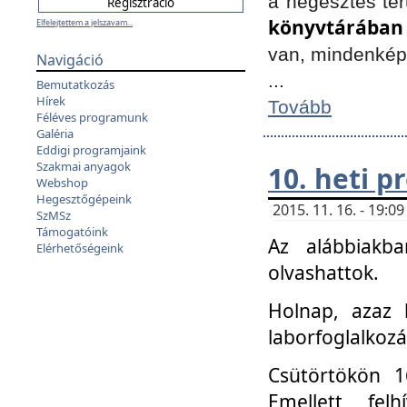
a hegesztés ter
könyvtárában
Elfelejtettem a jelszavam...
van, mindenké
Navigáció
...
Bemutatkozás
Hírek
Tovább
Féléves programunk
Galéria
Eddigi programjaink
Szakmai anyagok
10. heti 
Webshop
Hegesztőgépeink
2015. 11. 16. - 19:
SzMSz
Támogatóink
Az alábbiakb
Elérhetőségeink
olvashattok.
Holnap, azaz 
laborfoglalkozá
Csütörtökön 16
Emellett fe