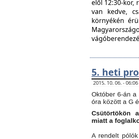
elől 12:30-kor,
van kedve, cs
környékén érün
Magyarországo
vágóberendezé
5. heti p
2015. 10. 06. - 06:
Október 6-án a 
óra között a G 
Csütörtökön a
miatt a foglal
A rendelt póló