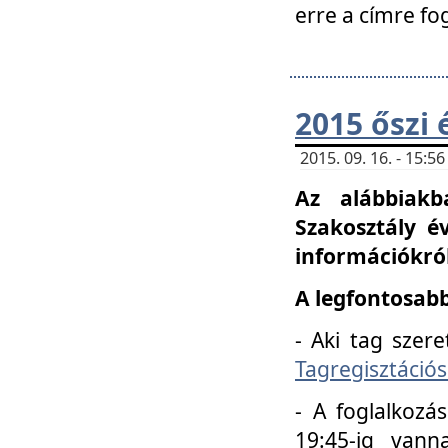
erre a címre fo
2015 őszi 
2015. 09. 16. - 15:
Az alábbiakb
Szakosztály é
információkról
A legfontosabb
- Aki tag szere
Tagregisztációs
- A foglalkozá
19:45-ig vann