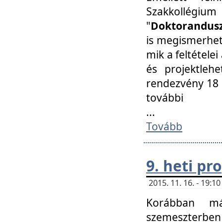
Szakkollégi
"
Doktorandusz
is megismerhet
mik a feltétele
és projektleh
rendezvény 18 
további
...
Tovább
9. heti p
2015. 11. 16. - 19:
Korábban má
szemeszterben