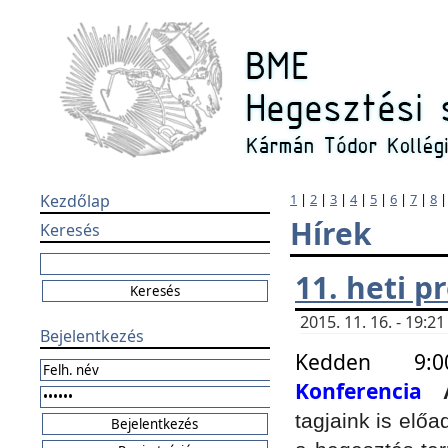
Kezdőlap
1
|
2
|
3
|
4
|
5
|
6
|
7
|
8
Hírek
Keresés
11. heti 
2015. 11. 16. - 19:
Bejelentkezés
Kedden 9:
Konferencia
tagjaink is elő