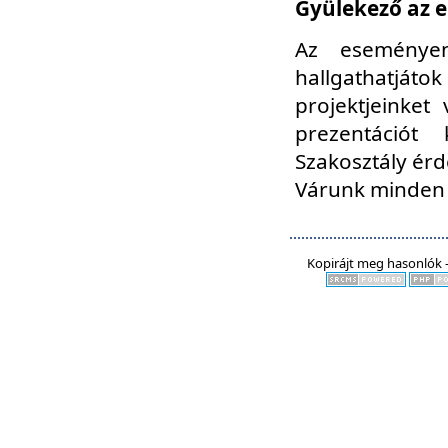
Gyülekező az e
Az eseményen
hallgathatjáto
projektjeinket
prezentációt
Szakosztály ér
Várunk minden 
Kopirájt meg hasonlók -