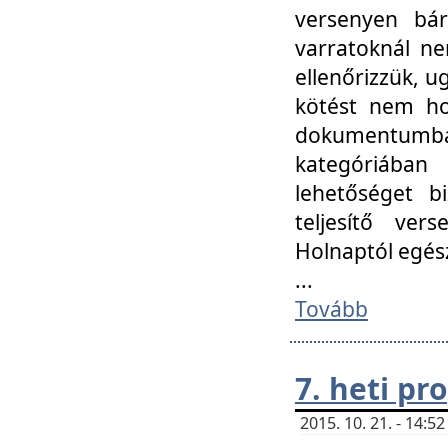
versenyen bár
varratoknál ne
ellenőrizzük, u
kötést nem hoz
dokumentumban 
kategóriába
lehetőséget bi
teljesítő ver
Holnaptól egés
...
Tovább
7. heti p
2015. 10. 21. - 14: