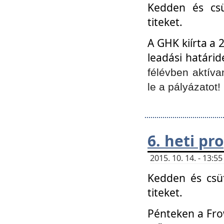
Kedden és csü
titeket.
A GHK kiírta a 
leadási határid
félévben aktíva
le a pályázatot!
6. heti p
2015. 10. 14. - 13:
Kedden és csüt
titeket.
Pénteken a Frow