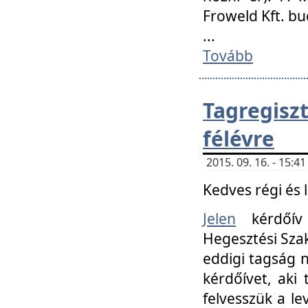
Froweld Kft. bu
...
Tovább
Tagregis
félévre
2015. 09. 16. - 15:
Kedves régi és 
Jelen
kérdőív 
Hegesztési Szak
eddigi tagság n
kérdőívet, aki
felvesszük a le