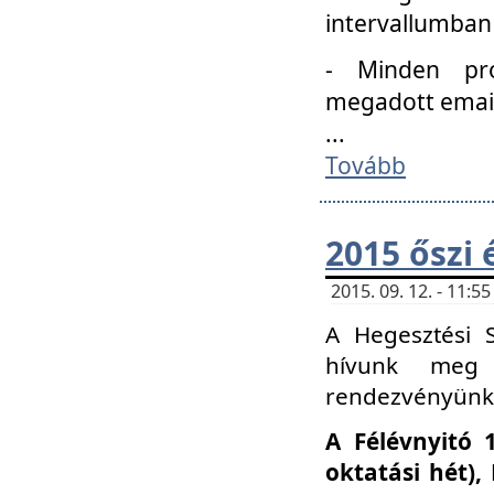
intervallumban
- Minden pro
megadott email 
...
Tovább
2015 őszi 
2015. 09. 12. - 11:
A Hegesztési S
hívunk meg 
rendezvényünk
A Félévnyitó 
oktatási hét)