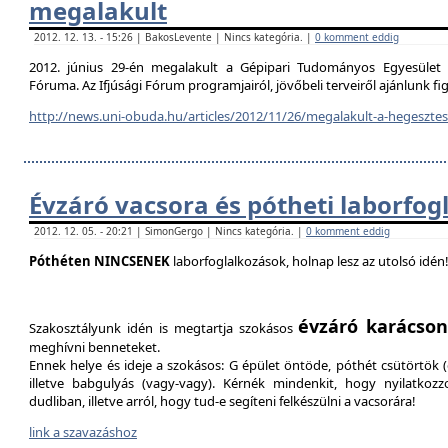
megalakult
2012. 12. 13. - 15:26 | BakosLevente | Nincs kategória. |
0 komment eddig
2012. június 29-én megalakult a Gépipari Tudományos Egyesület H
Fóruma. Az Ifjúsági Fórum programjairól, jövőbeli terveiről ajánlunk f
http://news.uni-obuda.hu/articles/2012/11/26/megalakult-a-hegesztesi
Évzáró vacsora és pótheti laborfog
2012. 12. 05. - 20:21 | SimonGergo | Nincs kategória. |
0 komment eddig
Póthéten NINCSENEK
laborfoglalkozások, holnap lesz az utolsó idén
évzáró karácson
Szakosztályunk idén is megtartja szokásos
meghívni benneteket.
Ennek helye és ideje a szokásos: G épület öntöde, póthét csütörtök (d
illetve babgulyás (vagy-vagy). Kérnék mindenkit, hogy nyilatkozz
dudliban, illetve arról, hogy tud-e segíteni felkészülni a vacsorára!
link a szavazáshoz