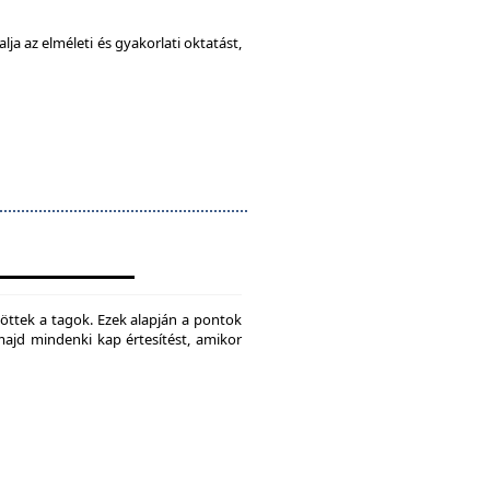
ja az elméleti és gyakorlati oktatást,
jtöttek a tagok. Ezek alapján a pontok
 majd mindenki kap értesítést, amikor