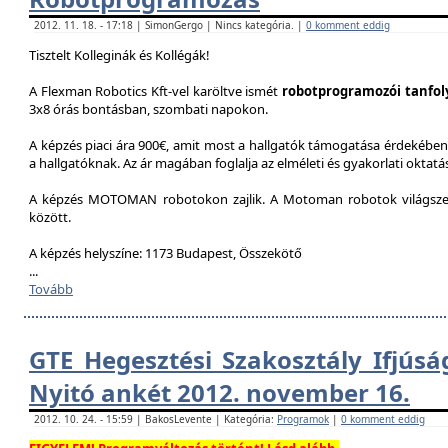
2012. 11. 18. - 17:18 | SimonGergo | Nincs kategória. |
0 komment eddig
Tisztelt Kolleginák és Kollégák!
A Flexman Robotics Kft-vel karöltve ismét
robotprogramozói tanfo
3x8 órás bontásban, szombati napokon.
A képzés piaci ára 900€, amit most a hallgatók támogatása érdekében 
a hallgatóknak. Az ár magában foglalja az elméleti és gyakorlati oktatást
A képzés MOTOMAN robotokon zajlik. A Motoman robotok világszer
között.
A képzés helyszíne: 1173 Budapest, Összekötő
...
Tovább
GTE Hegesztési Szakosztály Ifjúsá
Nyitó ankét 2012. november 16.
2012. 10. 24. - 15:59 | BakosLevente | Kategória:
Programok
|
0 komment eddig