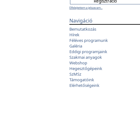
Elfelejtettem a jelszavam...
Navigáció
Bemutatkozás
Hírek
Féléves programunk
Galéria
Eddigi programjaink
Szakmai anyagok
Webshop
Hegesztőgépeink
SzMSz
Támogatóink
Elérhetőségeink