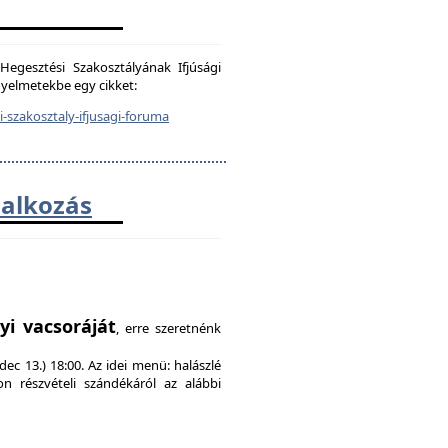
egesztési Szakosztályának Ifjúsági
igyelmetekbe egy cikket:
-szakosztaly-ifjusagi-foruma
lalkozás
!
yi vacsoráját
, erre szeretnénk
ec 13.) 18:00. Az idei menü: halászlé
on részvételi szándékáról az alábbi