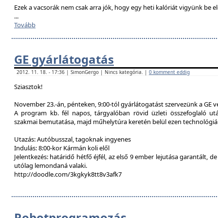
Ezek a vacsorák nem csak arra jók, hogy egy heti kalóriát vigyünk be e
...
Tovább
GE gyárlátogatás
2012. 11. 18. - 17:36 | SimonGergo | Nincs kategória. |
0 komment eddig
Sziasztok!
November 23.-án, pénteken, 9:00-tól gyárlátogatást szervezünk a GE 
A program kb. fél napos, tárgyalóban rövid üzleti összefoglaló u
szakmai bemutatása, majd műhelytúra keretén belül ezen technológiák
Utazás: Autóbusszal, tagoknak ingyenes
Indulás: 8:00-kor Kármán koli elől
Jelentkezés: határidő hétfő éjfél, az első 9 ember lejutása garantált, d
utólag lemondaná valaki.
http://doodle.com/3kgkyk8tt8v3afk7
Robotprogramozás