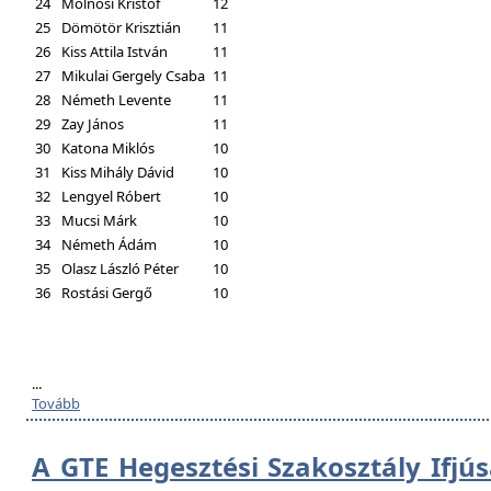
24
Molnosi Kristóf
12
25
Dömötör Krisztián
11
26
Kiss Attila István
11
27
Mikulai Gergely Csaba
11
28
Németh Levente
11
29
Zay János
11
30
Katona Miklós
10
31
Kiss Mihály Dávid
10
32
Lengyel Róbert
10
33
Mucsi Márk
10
34
Németh Ádám
10
35
Olasz László Péter
10
36
Rostási Gergő
10
...
Tovább
A GTE Hegesztési Szakosztály Ifjú