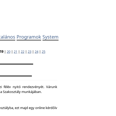
talános
Programok
System
19
|
20
|
21
|
22
|
23
|
24
|
25
zi félév nyitó rendezvényét. Várunk
ni a Szakosztály munkájában.
osztályba, ezt majd egy online kérdőív