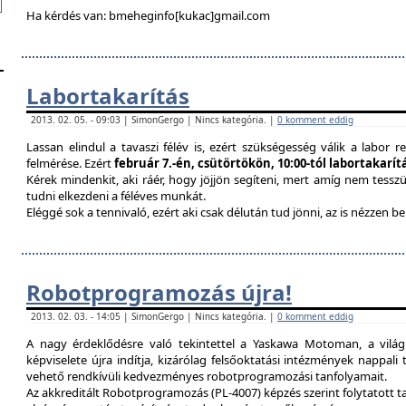
Ha kérdés van: bmeheginfo[kukac]gmail.com
Labortakarítás
2013. 02. 05. - 09:03 | SimonGergo | Nincs kategória. |
0 komment eddig
Lassan elindul a tavaszi félév is, ezért szükségesség válik a labor re
felmérése. Ezért
február 7.-én, csütörtökön, 10:00-tól labortakarí
Kérek mindenkit, aki ráér, hogy jöjjön segíteni, mert amíg nem tessz
tudni elkezdeni a féléves munkát.
Eléggé sok a tennivaló, ezért aki csak délután tud jönni, az is nézzen 
Robotprogramozás újra!
2013. 02. 03. - 14:05 | SimonGergo | Nincs kategória. |
0 komment eddig
A nagy érdeklődésre való tekintettel a Yaskawa Motoman, a vilá
képviselete újra indítja, kizárólag felsőoktatási intézmények nappal
vehető rendkívüli kedvezményes robotprogramozási tanfolyamait.
Az akkreditált Robotprogramozás (PL-4007) képzés szerint folytatott