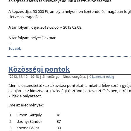
elvégzése esetén tanúsítványt adunk a résztvevők számára.
A képzés díja: 50 000 Ft, amely a helyszínen fizetendő és magában foglal
illetve a vizsgadíjat.
A tanfolyam ideje: 2013.02.06. – 2013.02.08.
A tanfolyam helye: Flexman
...
Tovább
Közösségi pontok
2012. 12. 19. - 07:48 | SimonGergo | Nincs kategória. |
0 komment eddig
Idén is összesítettük az aktivitási pontokat, amiket a félév során gyű
alapján lesz kiosztva a közösségi ösztöndíj a tavaszi félévben, erről
kiírják a pályázatot.
Íme az eredmények:
1
Simon Gergely
41
2
Uzonyi Sándor
37
3
Kozma Bálint
30