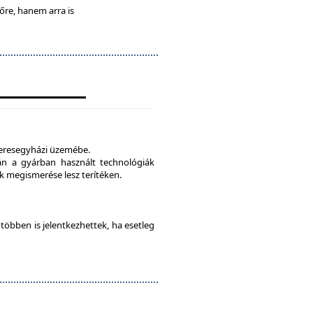
lőre, hanem arra is
veresegyházi üzemébe.
tán a gyárban használt technológiák
 megismerése lesz terítéken.
e többen is jelentkezhettek, ha esetleg