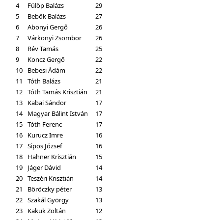
4
Fülöp Balázs
29
5
Bebők Balázs
27
6
Abonyi Gergő
26
7
Várkonyi Zsombor
26
8
Rév Tamás
25
9
Koncz Gergő
22
10
Bebesi Ádám
22
11
Tóth Balázs
21
12
Tóth Tamás Krisztián
21
13
Kabai Sándor
17
14
Magyar Bálint István
17
15
Tóth Ferenc
17
16
Kurucz Imre
16
17
Sipos József
16
18
Hahner Krisztián
15
19
Jáger Dávid
14
20
Teszéri Krisztián
14
21
Böröczky péter
13
22
Szakál György
13
23
Kakuk Zoltán
12