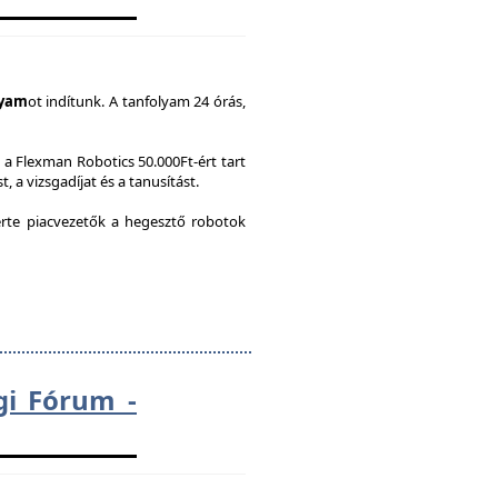
lyam
ot indítunk. A tanfolyam 24 órás,
a Flexman Robotics 50.000Ft-ért tart
, a vizsgadíjat és a tanusítást.
te piacvezetők a hegesztő robotok
gi Fórum -