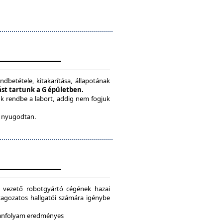
ndbetétele, kitakarítása, állapotának
tást tartunk a G épületben.
ük rendbe a labort, addig nem fogjuk
be nyugodtan.
g vezető robotgyártó cégének hazai
i tagozatos hallgatói számára igénybe
 tanfolyam eredményes