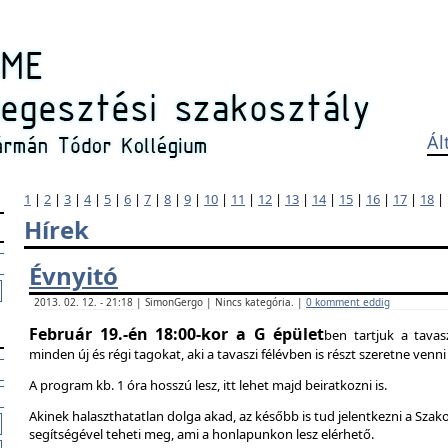
Ál
1
|
2
|
3
|
4
|
5
|
6
|
7
|
8
|
9
|
10
|
11
|
12
|
13
|
14
|
15
|
16
|
17
|
18
|
Hírek
Évnyitó
2013. 02. 12. - 21:18 | SimonGergo | Nincs kategória. |
0 komment eddig
Február 19.-én 18:00-kor a G épület
ben tartjuk a tavas
minden új és régi tagokat, aki a tavaszi félévben is részt szeretne ven
A program kb. 1 óra hosszú lesz, itt lehet majd beiratkozni is.
Akinek halaszthatatlan dolga akad, az később is tud jelentkezni a Szak
segítségével teheti meg, ami a honlapunkon lesz elérhető.